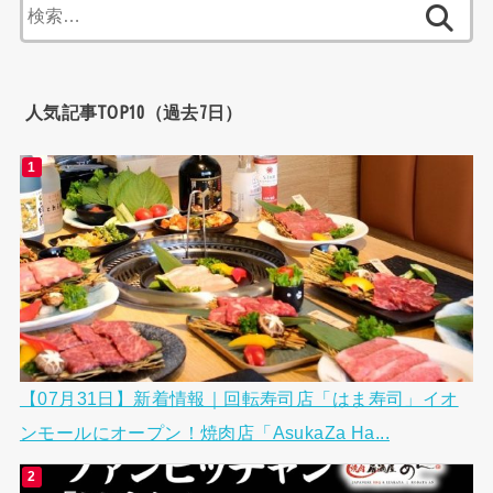
検
索:
人気記事TOP10（過去7日）
【07月31日】新着情報｜回転寿司店「はま寿司」イオ
ンモールにオープン！焼肉店「AsukaZa Ha...