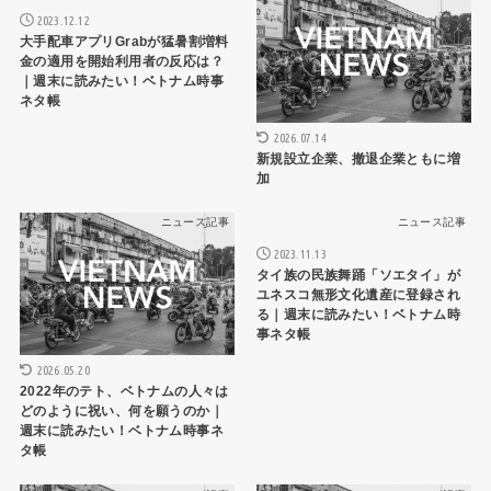
2023.12.12
大手配車アプリGrabが猛暑割増料
金の適用を開始利用者の反応は？
｜週末に読みたい！ベトナム時事
ネタ帳
2026.07.14
新規設立企業、撤退企業ともに増
加
ニュース記事
ニュース記事
2023.11.13
タイ族の民族舞踊「ソエタイ」が
ユネスコ無形文化遺産に登録され
る｜週末に読みたい！ベトナム時
事ネタ帳
2026.05.20
2022年のテト、ベトナムの人々は
どのように祝い、何を願うのか｜
週末に読みたい！ベトナム時事ネ
タ帳