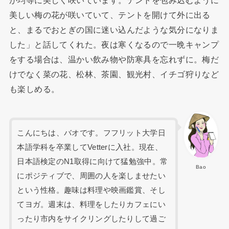
が均等に美しく咲いています。テントを包み込むように
美しい梅の花が咲いていて、テントを開けて外に出る
と、まるでおとぎの国に迷い込んだような気分になりま
した」と話してくれた。夜は寒くなるので一晩キャンプ
をする場合は、温かい飲み物や防寒具を忘れずに。梅だ
けでなく菜の花、松林、茶園、観光村、イチゴ狩りなど
も楽しめる。
こんにちは、バオです。フフリット大学日
本語学科を卒業してVetterに入社。現在、
日本語検定のN1取得に向けて猛勉強中。常
Bao
にポジティブで、周囲の人を楽しませたい
という性格。趣味は料理や映画鑑賞、そし
てヨガ。週末は、料理をしたりカフェにい
ったり市内をサイクリングしたりして過ご