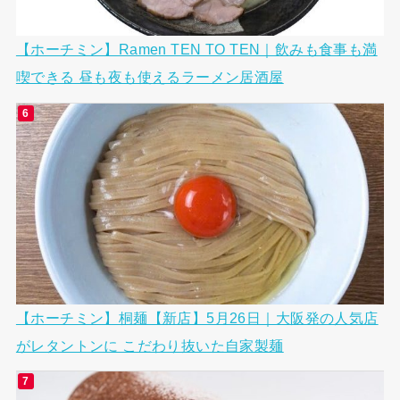
【ホーチミン】Ramen TEN TO TEN｜飲みも食事も満
喫できる 昼も夜も使えるラーメン居酒屋
【ホーチミン】桐麺【新店】5月26日｜大阪発の人気店
がレタントンに こだわり抜いた自家製麺