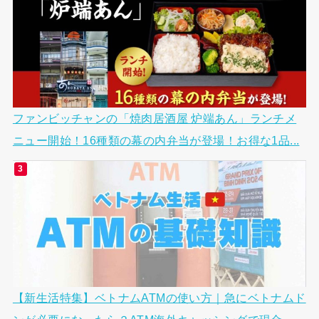
ファンビッチャンの「焼肉居酒屋 炉端あん」ランチメ
ニュー開始！16種類の幕の内弁当が登場！お得な1品...
【新生活特集】ベトナムATMの使い方｜急にベトナムド