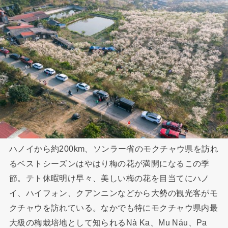
ハノイから約200km、ソンラー省のモクチャウ県を訪れ
るベストシーズンはやはり梅の花が満開になるこの季
節。テト休暇明け早々、美しい梅の花を目当てにハノ
イ、ハイフォン、クアンニンなどから大勢の観光客がモ
クチャウを訪れている。なかでも特にモクチャウ県内最
大級の梅栽培地として知られるNà Ka、Mu Náu、Pa