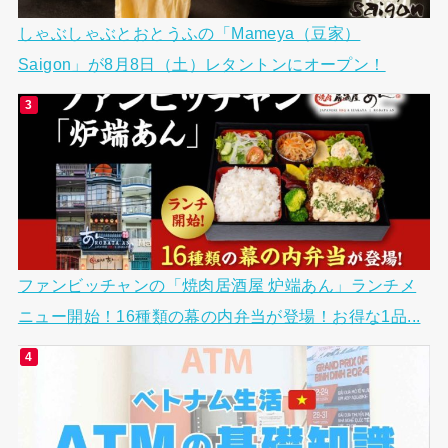
しゃぶしゃぶとおとうふの「Mameya（豆家）
Saigon」が8月8日（土）レタントンにオープン！
ファンビッチャンの「焼肉居酒屋 炉端あん」ランチメ
ニュー開始！16種類の幕の内弁当が登場！お得な1品...