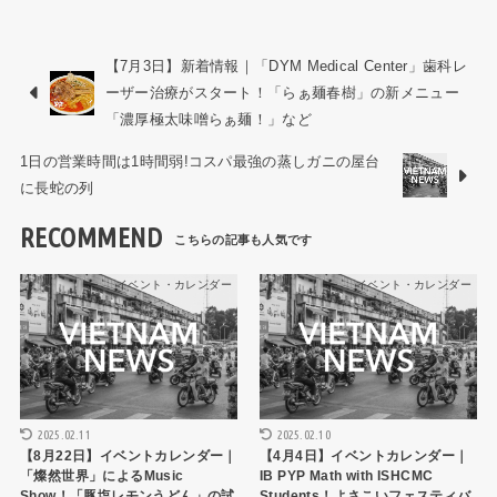
【7月3日】新着情報｜「DYM Medical Center」歯科レ
ーザー治療がスタート！「らぁ麺春樹」の新メニュー
「濃厚極太味噌らぁ麺！」など
1日の営業時間は1時間弱!コスパ最強の蒸しガニの屋台
に長蛇の列
RECOMMEND
イベント・カレンダー
イベント・カレンダー
2025.02.11
2025.02.10
【8月22日】イベントカレンダー｜
【4月4日】イベントカレンダー｜
「燦然世界」によるMusic
IB PYP Math with ISHCMC
Show！「豚塩レモンうどん」の試
Students！よさこいフェスティバ