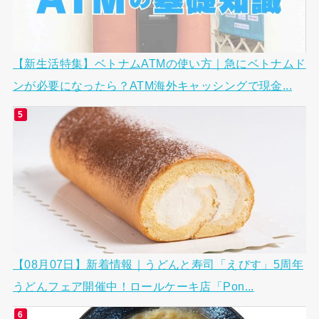
【新生活特集】ベトナムATMの使い方｜急にベトナムド
ンが必要になったら？ATM海外キャッシングで現金...
【08月07日】新着情報｜うどんと寿司「えびす」5周年
うどんフェア開催中！ロールケーキ店「Pon...