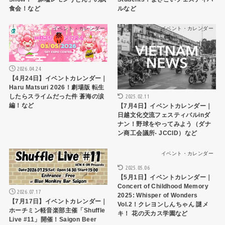
食会！など
ルなど
イベント・カレンダー
イベント・カレンダー
2026.04.24
【4月24日】イベントカレンダー｜
Haru Matsuri 2026！劇場版 転生
したらスライムだった件 蒼海の涙
2025.02.11
編！など
【7月4日】イベントカレンダー｜
日越文化交流フェスティバルinダ
ナン！野球をやってみよう（ダナ
ン商工会議所- JCCID）など
イベント・カレンダー
イベント・カレンダー
2025.05.06
【5月1日】イベントカレンダー｜
Concert of Childhood Memory
2026.07.17
2025: Whisper of Wonders
【7月17日】イベントカレンダー｜
Vol.2！クレヨンしんちゃん 謎メ
ホーチミン軽音楽部主催「Shuffle
キ！ 花の天カス学園など
Live #11」開催！Saigon Beer