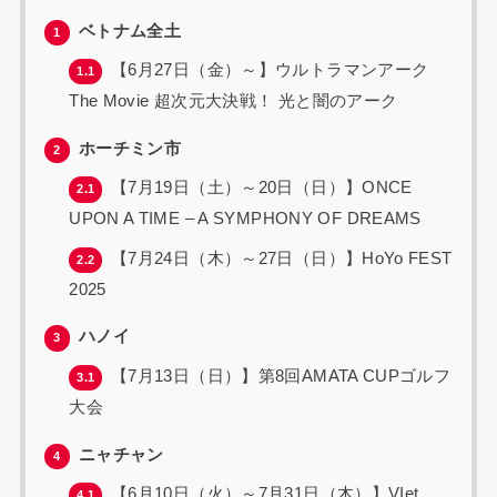
ベトナム全土
1
【6月27日（金）～】ウルトラマンアーク
1.1
The Movie 超次元大決戦！ 光と闇のアーク
ホーチミン市
2
【7月19日（土）～20日（日）】ONCE
2.1
UPON A TIME – A SYMPHONY OF DREAMS
【7月24日（木）～27日（日）】HoYo FEST
2.2
2025
ハノイ
3
【7月13日（日）】第8回AMATA CUPゴルフ
3.1
大会
ニャチャン
4
【6月10日（火）～7月31日（木）】VIet
4.1