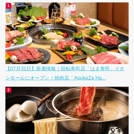
【07月31日】新着情報｜回転寿司店「はま寿司」イオ
ンモールにオープン！焼肉店「AsukaZa Ha...