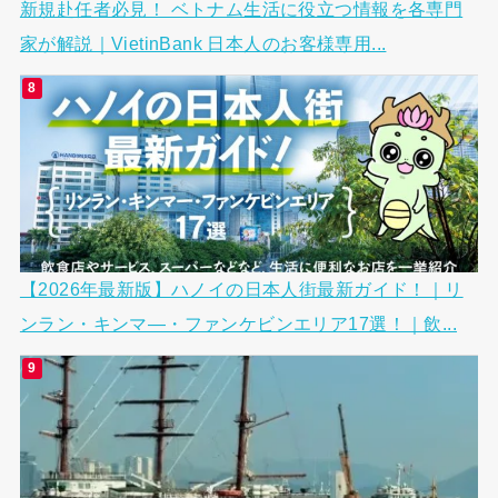
新規赴任者必見！ ベトナム生活に役立つ情報を各専門
家が解説｜VietinBank 日本人のお客様専用...
【2026年最新版】ハノイの日本人街最新ガイド！｜リ
ンラン・キンマ―・ファンケビンエリア17選！｜飲...