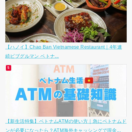
【ハノイ】Chao Ban Vietnamese Restaurant｜4年連
続ビブグルマン ベトナ...
【新生活特集】ベトナムATMの使い方｜急にベトナムド
ンが必要になったら？ATM海外キャッシングで現金...