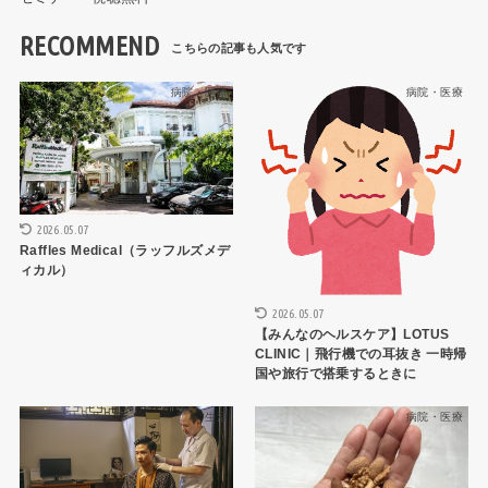
RECOMMEND
病院・医療
病院・医療
2026.05.07
Raffles Medical（ラッフルズメデ
ィカル）
2026.05.07
【みんなのヘルスケア】LOTUS
CLINIC｜飛行機での耳抜き 一時帰
国や旅行で搭乗するときに
生活
病院・医療