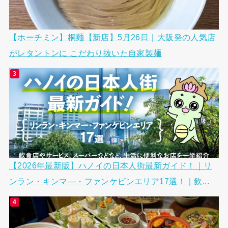
【ホーチミン】桐麺【新店】5月26日｜大阪発の人気店
がレタントンに こだわり抜いた自家製麺
【2026年最新版】ハノイの日本人街最新ガイド！｜リ
ンラン・キンマ―・ファンケビンエリア17選！｜飲...