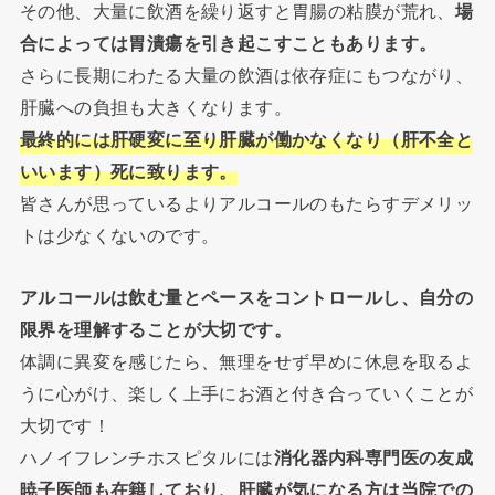
その他、大量に飲酒を繰り返すと胃腸の粘膜が荒れ、
場
合によっては胃潰瘍を引き起こすこともあります。
さらに長期にわたる大量の飲酒は依存症にもつながり、
肝臓への負担も大きくなります。
最終的には肝硬変に至り肝臓が働かなくなり（肝不全と
いいます）死に致ります。
皆さんが思っているよりアルコールのもたらすデメリッ
トは少なくないのです。
アルコールは飲む量とペースをコントロールし、自分の
限界を理解することが大切です。
体調に異変を感じたら、無理をせず早めに休息を取るよ
うに心がけ、楽しく上手にお酒と付き合っていくことが
大切です！
ハノイフレンチホスピタルには
消化器内科専門医の友成
暁子医師も在籍しており、肝臓が気になる方は当院での