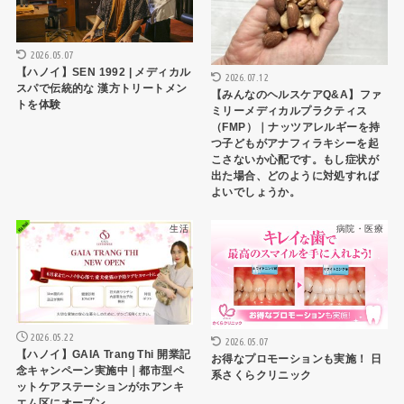
2026.05.07
【ハノイ】SEN 1992 | メディカル
2026.07.12
スパで伝統的な 漢方トリートメン
【みんなのヘルスケアQ&A】ファ
トを体験
ミリーメディカルプラクティス
（FMP）｜ナッツアレルギーを持
つ子どもがアナフィラキシーを起
こさないか心配です。もし症状が
出た場合、どのように対処すれば
よいでしょうか。
生活
病院・医療
2026.05.22
2026.05.07
【ハノイ】GAIA Trang Thi 開業記
お得なプロモーションも実施！ 日
念キャンペーン実施中｜都市型ペ
系さくらクリニック
ットケアステーションがホアンキ
エム区にオープン