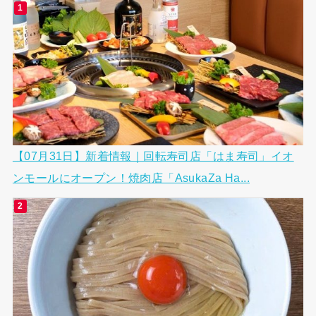
【07月31日】新着情報｜回転寿司店「はま寿司」イオ
ンモールにオープン！焼肉店「AsukaZa Ha...