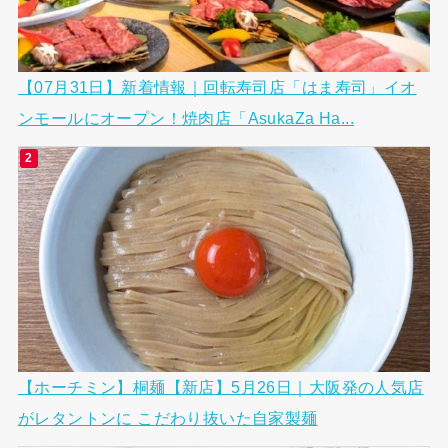
【07月31日】新着情報｜回転寿司店「はま寿司」イオ
ンモールにオープン！焼肉店「AsukaZa Ha...
【ホーチミン】桐麺【新店】5月26日｜大阪発の人気店
がレタントンに こだわり抜いた自家製麺