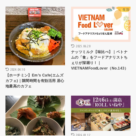
HCMCレストラン
生活
2025.06.20
ナッツミルク【味比べ】｜ベトナ
ムの「食」をフードアナリストち
ぇりが深堀り！｜
VIETNAMFoodLover（No.143）
2024.04.10
【ホーチミン】Em’s Cafe(エムズ
カフェ)｜隙間時間を有効活用 居心
地最高のカフェ
ハノイレストラン
HCMCレストラン
2026.01.12