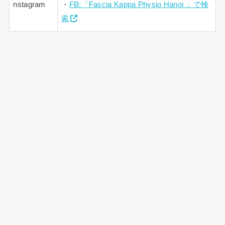
nstagram
・
FB:「Fascia Kappa Physio Hanoi 」で検
索