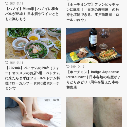
2024.04.19
【ホーチミン市】ファンビッチャ
【ハノイ】Momiji｜ハノイに和食
ンに誕生！「日本の寿司屋」の矜
バルが登場！ 日本酒やワインとと
持を堪能できる、江戸前寿司「ロ
もに楽しもう
ールいねや」
HCMCレストラン
HCMCレストラン
2024.04.11
2024.04.17
【2020年】ベトナムのPhở（フォ
【ホーチミン】Indigo Japanese
ー）オススメのお店5選！ベトナム
Restaurant｜日本各地の名産がよ
に来たらまずはフォー#ベトナム料
りどりみどり 3周年を迎えた本格
理 #ローカルフード100選 #ホーチ
和食店
ミン市
病院・医療
生活