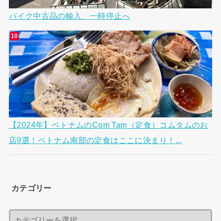
バイク中古品の輸入、一時停止へ
【2024年】ベトナムのCom Tam（定食）コムタムのお
店9選！ベトナム南部の定食はここに決まり！...
カテゴリー