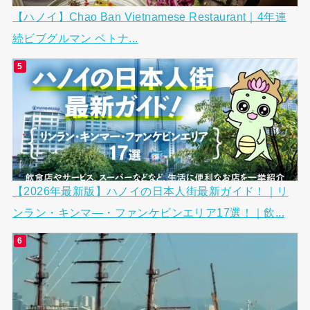
【ハノイ】Chao Ban Vietnamese Restaurant｜4年連
続ビブグルマン ベトナ...
【2026年最新版】ハノイの日本人街最新ガイド！｜リ
ンラン・キンマ―・ファンケビンエリア17選！｜飲...