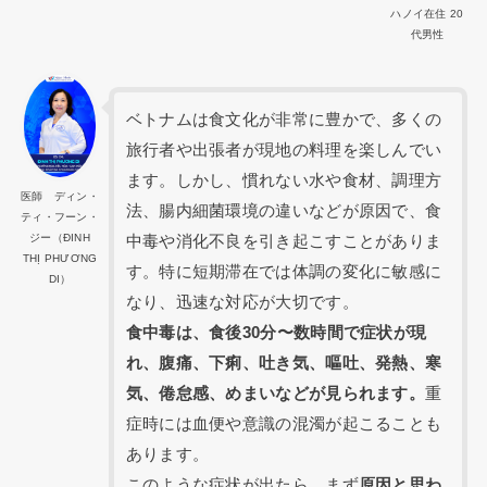
ハノイ在住 20
代男性
ベトナムは食文化が非常に豊かで、多くの
旅行者や出張者が現地の料理を楽しんでい
ます。しかし、慣れない水や食材、調理方
医師 ディン・
法、腸内細菌環境の違いなどが原因で、食
ティ・フーン・
ジー（ĐINH
中毒や消化不良を引き起こすことがありま
THỊ PHƯƠNG
す。特に短期滞在では体調の変化に敏感に
DI）
なり、迅速な対応が大切です。
食中毒は、食後30分〜数時間で症状が現
れ、腹痛、下痢、吐き気、嘔吐、発熱、寒
気、倦怠感、めまいなどが見られます。
重
症時には血便や意識の混濁が起こることも
あります。
このような症状が出たら、まず
原因と思わ