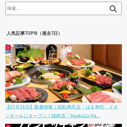
検
索:
人気記事TOP10（過去7日）
【07月31日】新着情報｜回転寿司店「はま寿司」イオ
ンモールにオープン！焼肉店「AsukaZa Ha...