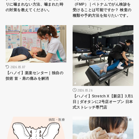
リに噛まれない方法、噛まれた時
（FMP）｜ベトナムでがん検診を
の対策を教えてください。
受けることは可能ですか？ 検査の
種類や予約方法を知りたいです。
生活
病院・医療
2026.05.07
【ハノイ】楽楽センター｜独自の
技術 首・肩の痛みを解消
2026.05.26
【ハノイ】Stretch X【新店】3月1
日 | ダオタンに2号店オープン 日本
式ストレッチ専門店
病院・医療
病院・医療