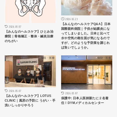
2026.02.23
【みんなのヘルスケアQ&A】日本
2026.05.07
国際眼科病院｜子供が結膜炎にな
【みんなのヘルスケア】ひとみ治
ってしまいました。日本と比べて
療院｜骨格矯正・整体・鍼灸治療
水や空気の衛生面が気になるので
のちがい
すが、どのような予防策を講じれ
ば良いでしょうか。
病院・医療
病院・医療
2026.05.07
2026.05.07
【みんなのヘルスケア】LOTUS
保護中: 日本人医師新たに２名着
CLINIC｜風邪の予防に うがい・手
任！DYMメディカルセンター
洗いしっかりやろう