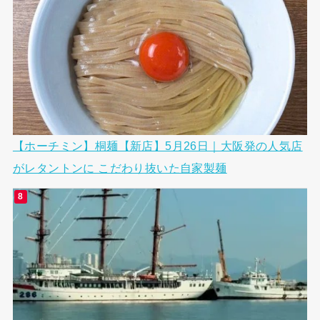
【ホーチミン】桐麺【新店】5月26日｜大阪発の人気店
がレタントンに こだわり抜いた自家製麺