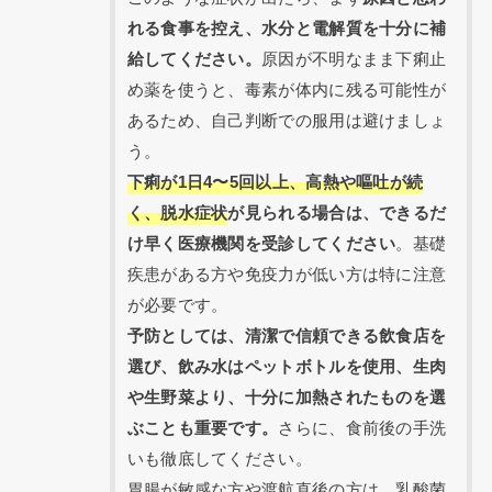
れる食事を控え、水分と電解質を十分に補
給してください。
原因が不明なまま下痢止
め薬を使うと、毒素が体内に残る可能性が
あるため、自己判断での服用は避けましょ
う。
下痢が1日4〜5回以上、高熱や嘔吐が続
く、脱水症状
が見られる場合は、できるだ
け早く医療機関を受診してください
。基礎
疾患がある方や免疫力が低い方は特に注意
が必要です。
予防としては、清潔で信頼できる飲食店を
選び、飲み水はペットボトルを使用、生肉
や生野菜より、十分に加熱されたものを選
ぶことも重要です。
さらに、食前後の手洗
いも徹底してください。
胃腸が敏感な方や渡航直後の方は、乳酸菌