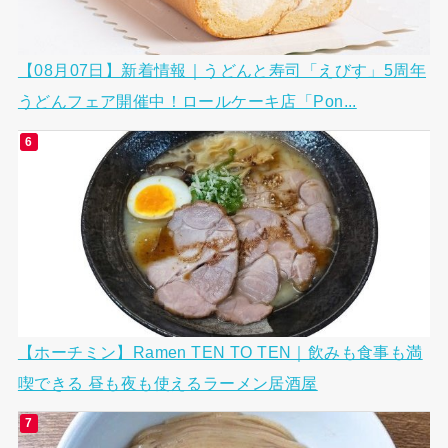
【08月07日】新着情報｜うどんと寿司「えびす」5周年
うどんフェア開催中！ロールケーキ店「Pon...
【ホーチミン】Ramen TEN TO TEN｜飲みも食事も満
喫できる 昼も夜も使えるラーメン居酒屋