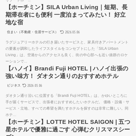
リゾートホー...
【ホーチミン】SILA Urban Living｜短期、長
期滞在者にも便利 一度泊まってみたい！ 好立
地な宿
2026.05.06
住まい（不動産・住居サービス）
ラグジュアリーホテルの行き届いたサービスと、家具付きアパートメント
の要素が調和したライフスタイルをコンセプトにした「SILA Urban
Living」は、空港からのアクセスも良く、街の中心部へも近い抜群のロケ
ーションで...
【ハノイ】Brandi Fuji HOTEL | ハノイ出張の
強い味方！ ダオタン通りのおすすめホテル
2026.05.06
ビジネス
ダオタン通り沿いに位置する「Brandi Fuji HOTEL」は、かゆいところに
手が届くサービスで、出張者におすすめしたいホテルだ。 価格・設備・サ
ービス・立地、すべての希望を満たすホテルを探すのは非常に難しい。同
ホテ...
【ホーチミン】LOTTE HOTEL SAIGON | 五つ
星ホテルで優雅に過ごす 心弾むクリスマスシー