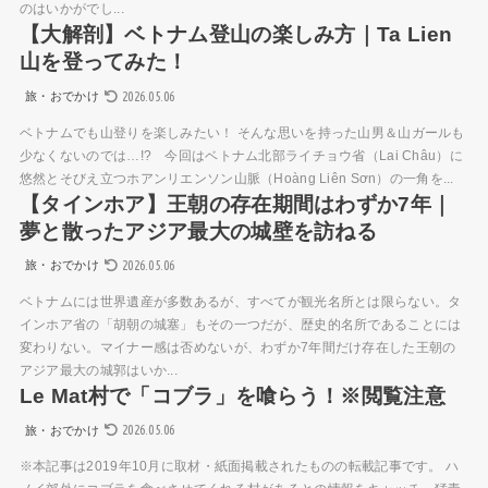
のはいかがでし...
【大解剖】ベトナム登山の楽しみ方｜Ta Lien
山を登ってみた！
2026.05.06
旅・おでかけ
ベトナムでも山登りを楽しみたい！ そんな思いを持った山男＆山ガールも
少なくないのでは…!? 今回はベトナム北部ライチョウ省（Lai Châu）に
悠然とそびえ立つホアンリエンソン山脈（Hoàng Liên Sơn）の一角を...
【タインホア】王朝の存在期間はわずか7年｜
夢と散ったアジア最大の城壁を訪ねる
2026.05.06
旅・おでかけ
ベトナムには世界遺産が多数あるが、すべてが観光名所とは限らない。タ
インホア省の「胡朝の城塞」もその一つだが、歴史的名所であることには
変わりない。マイナー感は否めないが、わずか7年間だけ存在した王朝の
アジア最大の城郭はいか...
Le Mat村で「コブラ」を喰らう！※閲覧注意
2026.05.06
旅・おでかけ
※本記事は2019年10月に取材・紙面掲載されたものの転載記事です。 ハ