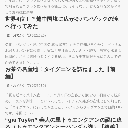
ノイ郊外にコブラを食べさせてくれる村があるとの情報をキャッチ。猛毒
で知られるコブラを食べられる機会はそうそうない。どんな味なのか？そ
して滋養強壮効果...
世界4位！？越中国境に広がるバンゾックの滝
へ行ってみた
2026.05.06
旅・おでかけ
名勝「バンゾック滝（中国名:徳天瀑布）」をご存知だろうか？ ベトナム
北部カオバン省に位置し、実は世界４番目の大きさと誇る。豊富な水量は
圧倒的、さらに冒険心をくすぐる秘境。そんな事前情報を元にこの目で確
かめてきました。 ハ...
お茶の名産地！タイグエンを訪ねました【前
編】
2026.05.06
旅・おでかけ
「夏も近づく八十八夜……♫」２月３日の立春から数えて88日目から新茶
のシーズンが到来！ というわけで、ベトナムで銘茶の産地として知られ
る「ダイグエン」に行ってきました。 ハノイからタイグエンまでは約80㎞
です。今回は、ハ...
“gái Tuyên” 美人の里トゥエンクアンの謎に迫
る（トゥエンクアンとナハンダム湖）【後編】