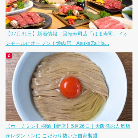
【07月31日】新着情報｜回転寿司店「はま寿司」イオ
ンモールにオープン！焼肉店「AsukaZa Ha...
【ホーチミン】桐麺【新店】5月26日｜大阪発の人気店
がレタントンに こだわり抜いた自家製麺