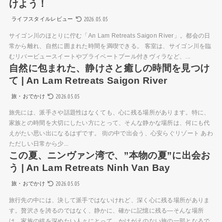
けよう！
2026.05.05
ライフスタイルレビュー
サイゴン川のほとりに佇む「An Lam Retreats Saigon River」。都会の日
常から離れ、自然に囲まれた時間を満喫できる。 客室は、サイゴン川を臨
むリバービュースイートやプライベートプール付きヴィラなど、...
自然に包まれた、静けさと癒しの時間を見つけ
て | An Lam Retreats Saigon River
2026.05.05
旅・おでかけ
旅先には、派手さや話題性はなくても、心に残る場所があります。特に、
家族との時間を大切にしたい方にとって、そんな静かな場所は、何にも代
えがたい思い出になるはずです。 街の中で出会う、心安らぐリゾート あわ
ただしい日常から少...
この夏、ニンヴァン湾で、”本物の夏”に出会お
う | An Lam Retreats Ninh Van Bay
2026.05.05
旅・おでかけ
旅行先の中には、決して派手ではないけれど、深く心に残る場所がありま
す。贅沢さを誇るのではなく、静かに、確かに記憶に残る—そんな場所
は、家族の絆を深めたい人々にとって、かけがえのない旅の一部となるで