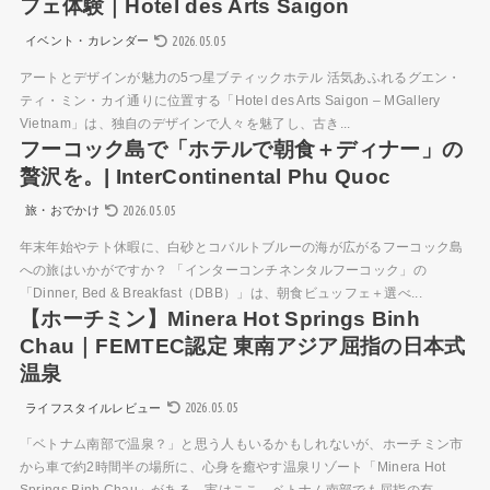
フェ体験｜Hotel des Arts Saigon
2026.05.05
イベント・カレンダー
アートとデザインが魅力の5つ星ブティックホテル 活気あふれるグエン・
ティ・ミン・カイ通りに位置する「Hotel des Arts Saigon – MGallery
Vietnam」は、独自のデザインで人々を魅了し、古き...
フーコック島で「ホテルで朝食＋ディナー」の
贅沢を。| InterContinental Phu Quoc
2026.05.05
旅・おでかけ
年末年始やテト休暇に、白砂とコバルトブルーの海が広がるフーコック島
への旅はいかがですか？ 「インターコンチネンタルフーコック」の
「Dinner, Bed & Breakfast（DBB）」は、朝食ビュッフェ＋選べ...
【ホーチミン】Minera Hot Springs Binh
Chau｜FEMTEC認定 東南アジア屈指の日本式
温泉
2026.05.05
ライフスタイルレビュー
「ベトナム南部で温泉？」と思う人もいるかもしれないが、ホーチミン市
から車で約2時間半の場所に、心身を癒やす温泉リゾート「Minera Hot