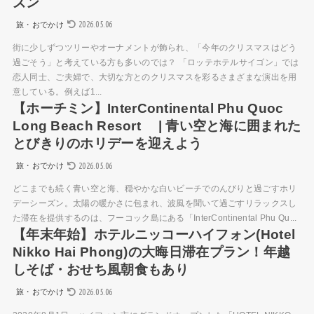
ズン
2026.05.06
旅・おでかけ
街に少しずつツリーやオーナメントが飾られ、「今年のクリスマスはどう
過ごそう」と考えている方も多いのでは？ 「ロッテホテルサイゴン」では
恋人同士、ご夫婦で、大切な方とのクリスマスを彩るさまざまな演出を用
意している。例えば1...
【ホーチミン】InterContinental Phu Quoc
Long Beach Resort | 青い空と海に囲まれた
とびきりのホリデーを迎えよう
2026.05.06
旅・おでかけ
どこまでも続く青い空と海、穏やかな白いビーチでのんびりと過ごすホリ
デーシーズン。太陽の暖かさに包まれ、波風を聞いて過ごすリラックスし
た滞在を提供するのは、フーコック島にある「InterContinental Phu Qu...
【年末年始】ホテルニッコーハイフォン(Hotel
Nikko Hai Phong)の大晦日滞在プラン！年越
しそば・おせち風朝食もあり
2026.05.06
旅・おでかけ