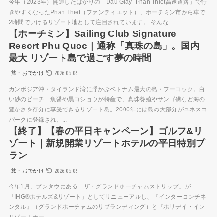
今年（2023年）開通したばかりの「Dau Giay–Phan Thiet高速道路」で行
きやすくなったPhan Thiet（ファンティエット）、ホーチミン市から車で
2時間でいけるリゾート地として注目されています。 そんな...
【ホーチミン】Sailing Club Signature
Resort Phu Quoc｜通称「真珠の島」。国内
最大 リゾート島で過ごす夢の時間
2026.05.06
旅・おでかけ
カンボジア沖・タイランド湾に浮かぶベトナム最大の島・フーコック。白
い砂のビーチ、魚醤や黒コショウが特産で、真珠養殖やサンゴ礁など海の
豊かさを存分に享受できるリゾート島。2006年には島の大部分がユネスコ
パークに登録され、...
【終了】【春の平日キャンペーン】ゴルフ&リ
ゾート｜新規開業リゾートホテルの平日特別プ
ラン
2026.05.06
旅・おでかけ
今年1月、ブンタウにある「ザ・グランドホーチャムストリップ」が
「IHG®ホテルズ&リゾート」としてリニューアルし、『インターコンチネ
ンタル』（グランドホーチャムのリブランディング）と『ホリデイ・イン