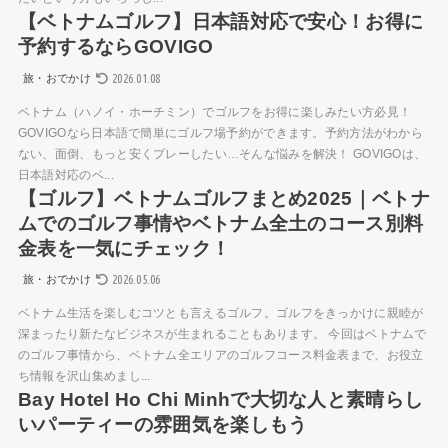
【ベトナムゴルフ】日本語対応で安心！お得に
予約するならGOVIGO
2026.01.08
旅・おでかけ
ベトナム（ハノイ・ホーチミン）でゴルフをお得に楽しみたい方必見！
GOVIGOなら日本語で簡単にゴルフ場予約ができます。予約方法がわから
ない、面倒、もっと安くプレーしたい…そんな悩みを解決！ GOVIGOは、
日本語対応のベ...
【ゴルフ】ベトナムゴルフまとめ2025｜ベトナ
ムでのゴルフ事情やベトナム全土のコース別料
金表を一気にチェック！
2026.05.06
旅・おでかけ
ベトナム生活を楽しむコツとも言えるゴルフ。ゴルフをきっかけに親睦が
深まったり新たなビジネスが生まれることもあります。 今回はベトナムで
のゴルフ事情から、ベトナム全エリアのゴルフコース料金表まで、お役立
ち情報を沢山集めまし...
Bay Hotel Ho Chi Minhで大切な人と素晴らし
いパーティーの雰囲気を楽しもう