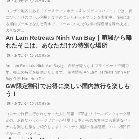
2026.05.06
旅・おでかけ
コウザイ地区にある「イースティンホテル & レジデンスハノイ」では、夏
にぴったりのプール利用と食事のついたセットプランを実施中。 9階にあ
る屋内プールはなんと海水で、プールにいながら海の浮遊感を味わえる。
大きな窓...
An Lam Retreats Ninh Van Bay｜喧騒から離
れたそこは、あなただけの特別な場所
2026.05.06
旅・おでかけ
An Lam Retreats Ninh Van Bayは、自然が織りなすプライベート空間で
す。極上の時間を提供いたします。 基本情報 An Lam Retreats Ninh Van
Bay 住所 Hon Heo Pe...
GW限定割引でお得に楽しい国内旅行を楽しも
う！
2026.05.06
旅・おでかけ
コロナで旅行に行かれなかった人に朗報！JTBよりゴールデンウィーク限
定の、お得なパッケージツアーが登場！日本からの来客時にも最適なベト
ナムを楽しむ旅をご紹介します！ ベトナム屈指の世界遺産「ハロン湾1日
クルーズ」 ハノイ...