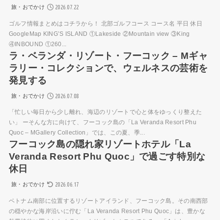
2026.07.22
旅・おでかけ
ゴルフ情報まとめはコチラから！ 北部ゴルフコース コース名 平日 休日
GoogleMap KING’S ISLAND ①Lakeside ②Mountain view ③King
④INBOUND ①260...
ラ・ベランダ・リゾート・フーコック – Mギャ
ラリー・コレクションで、ウェルネスの芸術を
発見する
2026.07.08
旅・おでかけ
「忙しい毎日から少し離れ、海辺のリゾートで心と体をゆっくり整えた
い」 ーそんな方に向けて、フーコック島の「La Veranda Resort Phu
Quoc – MGallery Collection」では、この夏、季...
フーコック島の隠れ家リゾートホテル「La
Veranda Resort Phu Quoc」で過ごす特別な
休日
2026.06.17
旅・おでかけ
ベトナム南部に位置するリゾートアイランド、フーコック島。その南西部
の穏やかな海岸沿いに佇む「La Veranda Resort Phu Quoc」は、豊かな