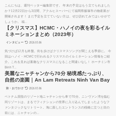
こんにちは、週刊ベッター編集部です。 年末の予定はもう立てられました
か？12月22日から3日間、アクルヒスーパーにて福岡県飯塚市の物産展が
開催されます！ まだ予定を立てていない方は、ぜひ訪れてみてはいかがで
しょうか。 福...
【クリスマス】HCMC・ハノイの夜を彩るイル
ミネーションまとめ（2023年）
2026.05.06
インタビュー
気づけば12月も終盤。街を歩けばクリスマスソングが聞こえる季節に。 今
回はハノイ・HCMCで行われるクリスマスのイルミネーション情報をご紹
介。これを見れば素敵なクリスマスになること間違いなし！ ホーチミン市
Binh T...
美麗なニャチャンから70分 秘境感たっぷり、
自然の楽園｜An Lam Retreats Ninh Van Bay
2026.05.06
旅・おでかけ
ベトナム屈指のリゾート地ニャチャンから車で70分。ニンヴァン湾を臨む
同リゾートは、まるでフィクションの世界に入り込んでしまったようなフ
ァンタジックなリトリート。海に面したエントランスの桟橋に立つと目の
前には、ニャチャンの...