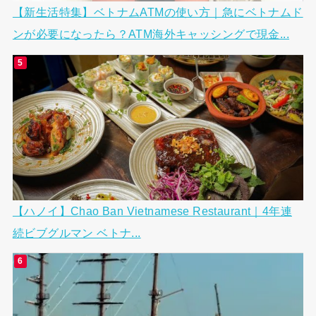
【新生活特集】ベトナムATMの使い方｜急にベトナムド
ンが必要になったら？ATM海外キャッシングで現金...
【ハノイ】Chao Ban Vietnamese Restaurant｜4年連
続ビブグルマン ベトナ...