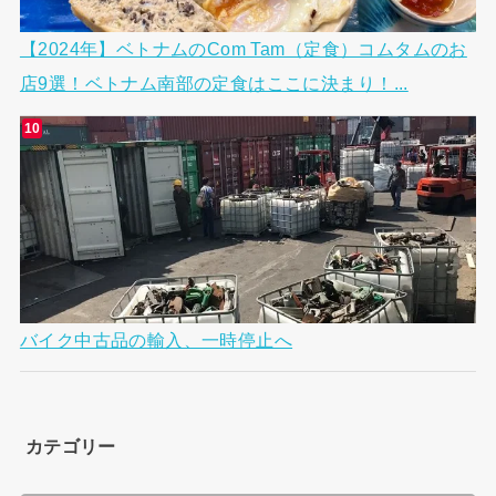
【2024年】ベトナムのCom Tam（定食）コムタムのお
店9選！ベトナム南部の定食はここに決まり！...
バイク中古品の輸入、一時停止へ
カテゴリー