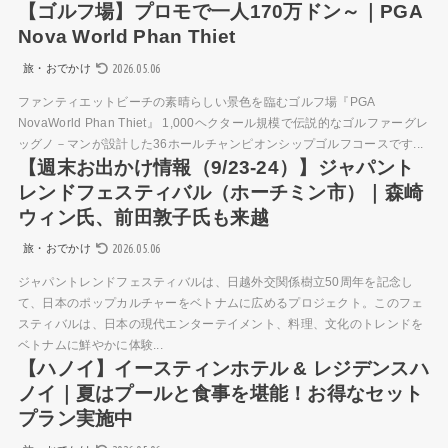
【ゴルフ場】プロモで一人170万ドン～｜PGA
Nova World Phan Thiet
2026.05.06
旅・おでかけ
ファンティエットビーチの素晴らしい景色を臨むゴルフ場『PGA
NovaWorld Phan Thiet』 1,000ヘクタール規模で伝説的なゴルファーグレ
ッグノ－マンが設計した36ホールチャンピオンシップゴルフコースです...
【週末お出かけ情報（9/23-24）】ジャパント
レンドフェスティバル（ホーチミン市）｜森崎
ウィン氏、前田敦子氏も来越
2026.05.06
旅・おでかけ
ジャパントレンドフェスティバルは、日越外交関係樹立50周年を記念し
て、日本のポップカルチャーをベトナムに広めるプロジェクト。このフェ
スティバルは、日本の現代エンターテイメント、料理、文化のトレンドを
ベトナムに鮮やかに体験...
【ハノイ】イースティンホテル & レジデンスハ
ノイ｜夏はプールと食事を堪能！お得なセット
プラン実施中