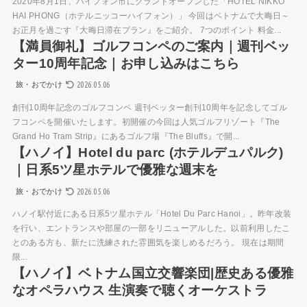
2020年8月1日、ハイフォン市にグランドオープンした「HOTEL NIKKO
HAI PHONG（ホテルニッコーハイフォン）」 今回はベトナムで大晦日～
お正月を過ごす『大晦日滞在プラン』をご紹介。 7つのポイント 料金...
【満員御礼】ゴルフコンペのご案内｜週刊ベッ
ター10周年記念｜お申し込みはこちら
2026.05.06
旅・おでかけ
創刊10周年記念のゴルフコンペ 週刊ベッター創刊10周年を記念してゴル
フコンペを開催いたします。初開催の今回は人気ゴルフリゾート『The
Grand Ho Tram Strip』にあるゴルフ場『The Bluffs』で開...
【ハノイ】Hotel du parc (ホテルデュパルク)
｜日系5ツ星ホテルで優雅な週末を
2026.05.06
旅・おでかけ
ハノイ駅付近にある日系5ツ星ホテル「Hotel Du Parc Hanoi」。昨年改装
を行い、エントランスや部屋の一部をリニューアルした。以前利用したこ
とのある方も、新たに洗練された雰囲気を楽しめるだろう。 現在は期間
限...
【ハノイ】ベトナム国立交響楽団|歴史ある優雅
なオペラハウス 生演奏で聴くオーケストラ