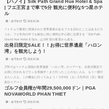
【ハノイ】Silk Path Grand Hue Hotel & Spa
| フエ王宮まで車で5分 観光に便利な5つ星ホテ
ル
2026.05.06
旅・おでかけ
ベトナムで最初に登録された世界遺産があるフエを訪れたことはあるだろ
うか。フエ市内の中でも観光に特に便利な中心部に位置する「Silk Path
Grand Hue Hotel & Spa」は198 室の客室から成る...
出発日限定SALE！！お得に世界遺産「ハロン
湾」を観光しよう！
2026.05.06
旅・おでかけ
JTBではベトナム屈指の世界遺産「ハロン湾」のツアーを、出発日限定で
お得に行かれるプランを実施中！まだ行ったことのない人も、もう一度行
きたい人も、この機会に行ってみよう！ 3月4日（土）3月26日（日）限定
割引ツアー！ ...
ゴルフ会員権が年間29,500,000ドン｜PGA
NOVAWORLD PHAN THIET
2026.05.06
旅・おでかけ