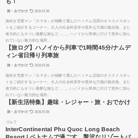
も！
2026.05.06
旅・おでかけ
旅好き営業マン『カマタ』が独断で選んだベトナム北部のオススメスポッ
トをご紹介するコーナー。大人の社会科見学や意外な穴場の観光地、また
体力的にもキツい過酷な旅など……。ハノイから簡単に行けて意外に知ら
れていない魅力的な場所...
【旅ログ】ハノイから列車で1時間45分/ナムデ
ィン省日帰り列車旅
2026.05.06
旅・おでかけ
旅好き営業マン『カマタ』が独断で選んだベトナム北部のオススメスポッ
トをご紹介するコーナー。大人の社会科見学や意外な穴場の観光地、また
体力的にもキツい過酷な旅など……。ハノイから簡単に行けて意外に知ら
れていない魅力的な場所...
【新生活特集】趣味・レジャー・旅・おでかけ
2026.05.06
旅・おでかけ
ゴルフ
InterContinental Phu Quoc Long Beach
Resort | ベトナムで過ごす、贅沢なリゾートバ