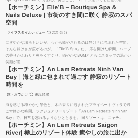
Springs Binh Chau」がある。実はここ、ベトナム南部でも屈指の有...
【ホーチミン】Elle’B – Boutique Spa &
Nails Deluxe | 市街のすき間に咲く 静寂のスパ
空間
2026.05.05
ライフスタイルレビュー
にぎやかな場所もいいが、心から癒やされるのは静けさに包まれた空間。
そんな静けさが広がるのが、「Elle’B Spa」だ。 扉を開けた瞬間、ハーブ
の香りがふわりと鼻をくすぐり、穏やかなBGMとともにスタッフの温かい
笑顔が迎...
【ホーチミン】An Lam Retreats Ninh Van
Bay｜海と緑に包まれて過ごす 静寂のリゾート
時間を
2026.05.05
旅・おでかけ
海を感じる穏やかな景色と、木の香りに包まれたプライベートヴィラで過
ごす静かな時間。ラグジュアリーリゾート「An Lam Retreats Ninh Van
Bay」で、日常を忘れるようなひとときを。 同リゾートは、ニャチ...
【ホーチミン】An Lam Retreats Saigon
River| 極上のリゾート体験 癒やしの旅に出か