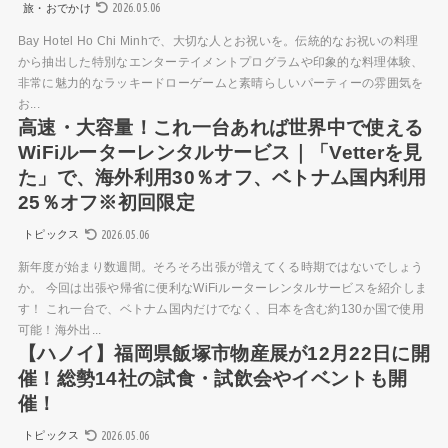
2026.05.06
旅・おでかけ
Bay Hotel Ho Chi Minhで、大切な人とお祝いを。伝統的なお祝いの料理
から抽出した特別なエンターテイメントプログラムや印象的な料理体験、
非常に魅力的なラッキードローゲームと素晴らしいパーティーの雰囲気を
お...
高速・大容量！これ一台あれば世界中で使える
WiFiルーターレンタルサービス｜「Vetterを見
た」で、海外利用30％オフ、ベトナム国内利用
25％オフ※初回限定
2026.05.06
トピックス
新年度が始まり数週間。そろそろ出張が増えてくる時期ではないでしょう
か。 今回は出張や帰省に便利なWiFiルーターレンタルサービスを紹介しま
す！ これ一台で、ベトナム国内だけでなく、日本を含む約130か国で使用
可能！海外出...
【ハノイ】福岡県飯塚市物産展が12月22日に開
催！総勢14社の試食・試飲会やイベントも開
催！
2026.05.06
トピックス