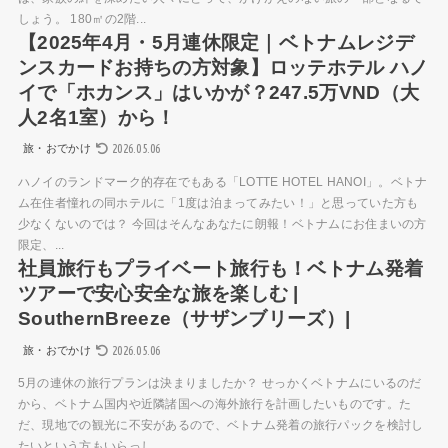
しょう。 180㎡の2階...
【2025年4月・5月連休限定｜ベトナムレジデ
ンスカードお持ちの方対象】ロッテホテル ハノ
イで「ホカンス」はいかが？247.5万VND（大
人2名1室）から！
2026.05.06
旅・おでかけ
ハノイのランドマーク的存在でもある「LOTTE HOTEL HANOI」。ベトナ
ム在住者憧れの同ホテルに「1度は泊まってみたい！」と思っていた方も
少なくないのでは？ 今回はそんなあなたに朗報！ベトナムにお住まいの方
限定、...
社員旅行もプライベート旅行も！ベトナム発着
ツアーで安心安全な旅を楽しむ |
SouthernBreeze（サザンブリーズ）|
2026.05.06
旅・おでかけ
5月の連休の旅行プランは決まりましたか？ せっかくベトナムにいるのだ
から、ベトナム国内や近隣諸国への海外旅行を計画したいものです。た
だ、現地での観光に不安があるので、ベトナム発着の旅行パックを検討し
たいという方もいらっし...