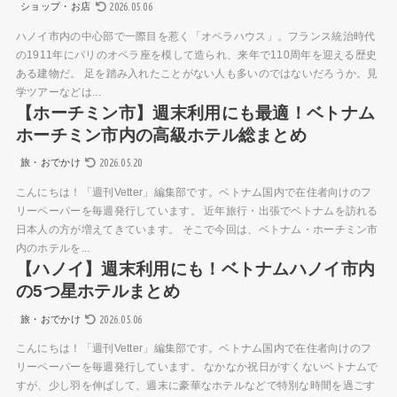
2026.05.06
ショップ・お店
ハノイ市内の中心部で一際目を惹く「オペラハウス」。フランス統治時代
の1911年にパリのオペラ座を模して造られ、来年で110周年を迎える歴史
ある建物だ。 足を踏み入れたことがない人も多いのではないだろうか。見
学ツアーなどは...
【ホーチミン市】週末利用にも最適！ベトナム
ホーチミン市内の高級ホテル総まとめ
2026.05.20
旅・おでかけ
こんにちは！「週刊Vetter」編集部です。ベトナム国内で在住者向けのフ
リーペーパーを毎週発行しています。 近年旅行・出張でベトナムを訪れる
日本人の方が増えてきています。 そこで今回は、ベトナム・ホーチミン市
内のホテルを...
【ハノイ】週末利用にも！ベトナムハノイ市内
の5つ星ホテルまとめ
2026.05.06
旅・おでかけ
こんにちは！「週刊Vetter」編集部です。ベトナム国内で在住者向けのフ
リーペーパーを毎週発行しています。 なかなか祝日がすくないベトナムで
すが、少し羽を伸ばして、週末に豪華なホテルなどで特別な時間を過ごす