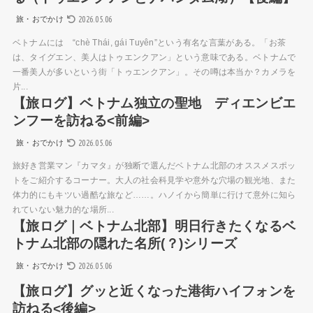
2026.05.06
旅・おでかけ
ベトナムには “chè Thái, gái Tuyên”という有名な言葉がある。「お茶
は、タイグエン、美人はトゥエンクアン」という意味である。ベトナムで
一番美人が多いという街「トゥエンクアン」。その噂は本当か？カメラを
片...
【旅ログ】ベトナム独立の聖地 ディエンビエ
ンフーを訪ねる<前編>
2026.05.06
旅・おでかけ
旅好き営業マン『カマタ』が独断で選んだベトナム北部のオススメスポッ
トをご紹介するコーナー。大人の社会科見学や意外な穴場の観光地、また
体力的にもキツい過酷な旅など……。ハノイから簡単に行けて意外に知ら
れていない魅力的な場所...
【旅ログ｜ベトナム北部】明日行きたくなるベ
トナム北部の隠れた名所(？)シリーズ
2026.05.06
旅・おでかけ
【旅ログ】グッと近くなった港街ハイフォンを
訪ねる<後編>