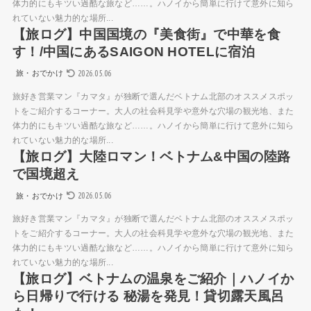
体力的にもキツい過酷な旅など……。ハノイから簡単に行けて意外に知ら
れていない魅力的な場所...
【旅ログ】中国国境の『美食街』で中華を食
す！/中国にあるSAIGON HOTELに宿泊
2026.05.06
旅・おでかけ
旅好き営業マン『カマタ』が独断で選んだベトナム北部のオススメスポッ
トをご紹介するコーナー。大人の社会科見学や意外な穴場の観光地、また
体力的にもキツい過酷な旅など……。ハノイから簡単に行けて意外に知ら
れていない魅力的な場所...
【旅ログ】大陸ロマン！ベトナム&中国の陸路
で国境超え
2026.05.06
旅・おでかけ
旅好き営業マン『カマタ』が独断で選んだベトナム北部のオススメスポッ
トをご紹介するコーナー。大人の社会科見学や意外な穴場の観光地、また
体力的にもキツい過酷な旅など……。ハノイから簡単に行けて意外に知ら
れていない魅力的な場所...
【旅ログ】ベトナムの温泉をご紹介｜ハノイか
ら日帰りで行ける 秘湯を発見！貸切露天風呂