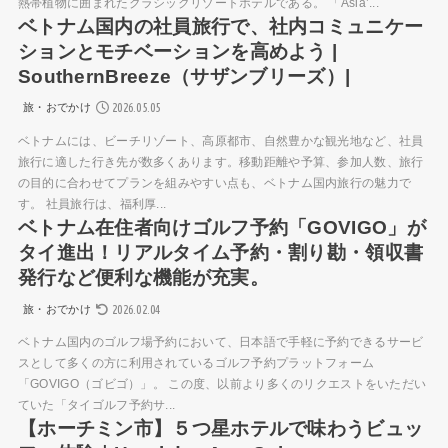
熱帯植物に囲まれたクラシックリゾートホテルである。 「Asia’...
ベトナム国内の社員旅行で、社内コミュニケー
ションとモチベーションを高めよう |
SouthernBreeze（サザンブリーズ）|
2026.05.05
旅・おでかけ
ベトナムには、ビーチリゾート、高原都市、自然豊かな観光地など、社員
旅行に適した行き先が数多くあります。移動距離や予算、参加人数、旅行
の目的に合わせてプランを組みやすい点も、ベトナム国内旅行の魅力で
す。 社員旅行は、福利厚...
ベトナム在住者向けゴルフ予約「GOVIGO」が
タイ進出！リアルタイム予約・割り勘・領収書
発行など便利な機能が充実。
2026.02.04
旅・おでかけ
ベトナム国内のゴルフ場予約において、日本語で手軽に予約できるサービ
スとして多くの方に利用されているゴルフ予約プラットフォーム
「GOVIGO（ゴビゴ）」。 この度、以前より多くのリクエストをいただい
ていた「タイゴルフ予約サ...
【ホーチミン市】５つ星ホテルで味わうビュッ