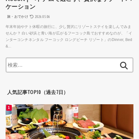
ケーション
2026.05.06
旅・おでかけ
年末年始やテト休暇の旅行に、少し贅沢にリゾートステイを楽しんでみま
せんか？ 白い砂浜と青い海が広がるフーコック島でおすすめなのが、「イ
ンターコンチネンタル フーコック ロングビーチ リゾート」のDinner, Bed
&...
検
索:
人気記事TOP10（過去7日）