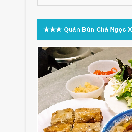
★★★ Quán Bún Chả Ngọc 