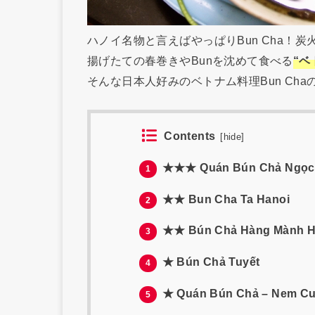
ハノイ名物と言えばやっぱりBun Cha！
揚げたての春巻きやBunを沈めて食べる
“ベ
そんな日本人好みのベトナム料理Bun Chaの
Contents
[
hide
]
★★★ Quán Bún Chả Ngọc
1
★★ Bun Cha Ta Hanoi
2
★★ Bún Chả Hàng Mành H
3
★ Bún Chả Tuyết
4
★ Quán Bún Chả – Nem Cu
5