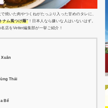
炭火で焼いた肉やつくねがたっぷり入った甘めのタレに、
トナム風つけ麺”
！日本人なら嫌いな人はいないはず。
名店をVetter編集部が一挙ご紹介！
 Xuân
ùng Thái
a Bể