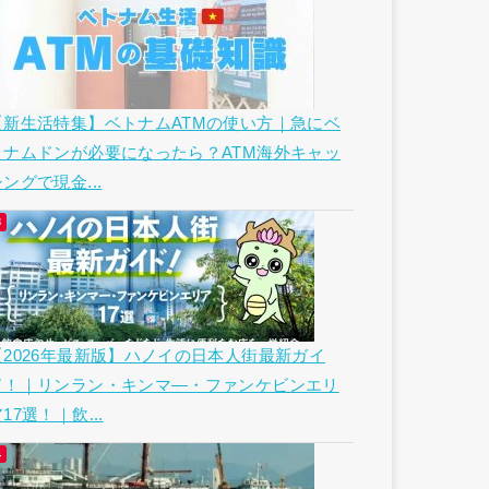
【新生活特集】ベトナムATMの使い方｜急にベ
トナムドンが必要になったら？ATM海外キャッ
ングで現金...
【2026年最新版】ハノイの日本人街最新ガイ
ド！｜リンラン・キンマ―・ファンケビンエリ
17選！｜飲...