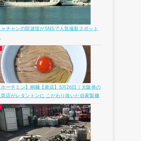
ニャチャンの防波堤がSNSで人気撮影スポット
に
【ホーチミン】桐麺【新店】5月26日｜大阪発の
人気店がレタントンに こだわり抜いた自家製麺