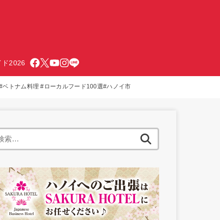
ド2026
ベトナム料理 #ローカルフード100選#ハノイ市
検
索: