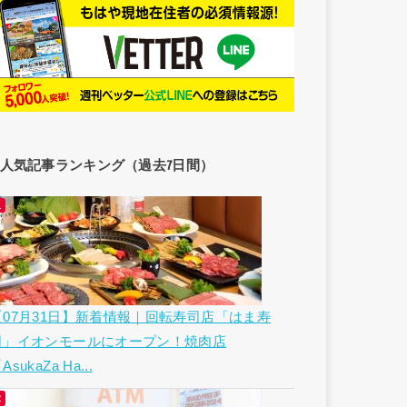
人気記事ランキング（過去7日間）
【07月31日】新着情報｜回転寿司店「はま寿
司」イオンモールにオープン！焼肉店
AsukaZa Ha...