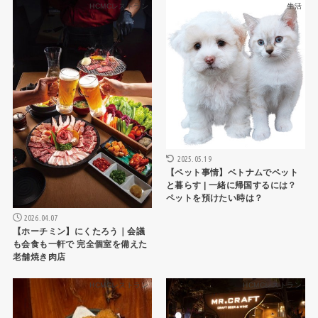
HCMCレストラン
生活
2025.05.19
【ペット事情】ベトナムでペット
と暮らす | 一緒に帰国するには？
ペットを預けたい時は？
2026.04.07
【ホーチミン】にくたろう｜会議
も会食も一軒で 完全個室を備えた
老舗焼き肉店
HCMCレストラン
HCMCレストラン