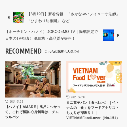
【8月19日】新着情報｜「さかなやハノイ＆一寸法師」
「ひまわり幼稚園」 など
【ホーチミン・ハノイ】DOKODEMO TV｜簡単設定で
日本のTV視聴！ 低価格・高品質が好評！
RECOMMEND
生活
生活
2025.06.20
2024.04.23
ミニ菓子パン【食べ比べ】｜ベト
【ハノイ】AMARE｜風呂につかっ
ナムの「食」をフードアナリスト
て、これぞ極楽 心身解毒は、チム
ちぇりが深堀り！｜
ジルバン
VIETNAMFoodLover（No.151）