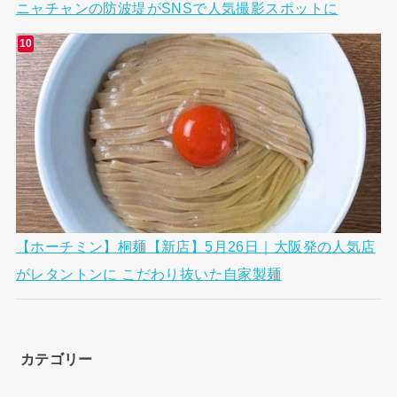
ニャチャンの防波堤がSNSで人気撮影スポットに
【ホーチミン】桐麺【新店】5月26日｜大阪発の人気店
がレタントンに こだわり抜いた自家製麺
カテゴリー