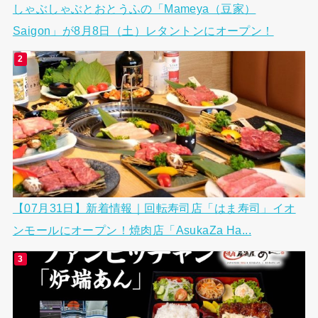
しゃぶしゃぶとおとうふの「Mameya（豆家）
Saigon」が8月8日（土）レタントンにオープン！
【07月31日】新着情報｜回転寿司店「はま寿司」イオ
ンモールにオープン！焼肉店「AsukaZa Ha...