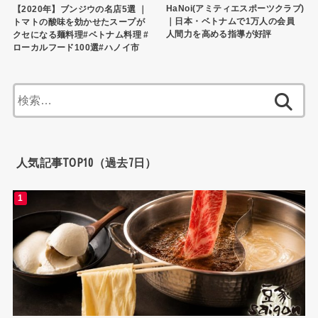
HaNoi(アミティエスポーツクラブ)
【2020年】ブンジウの名店5選 ｜
｜日本・ベトナムで1万人の会員
トマトの酸味を効かせたスープが
人間力を高める指導が好評
クセになる麺料理#ベトナム料理 #
ローカルフード100選#ハノイ市
検
索:
人気記事TOP10（過去7日）