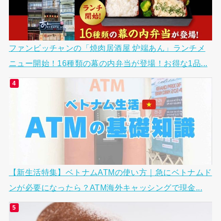
ファンビッチャンの「焼肉居酒屋 炉端あん」ランチメ
ニュー開始！16種類の幕の内弁当が登場！お得な1品...
【新生活特集】ベトナムATMの使い方｜急にベトナムド
ンが必要になったら？ATM海外キャッシングで現金...