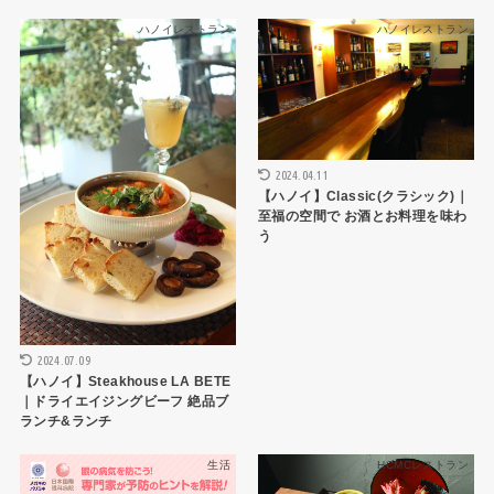
ハノイレストラン
ハノイレストラン
2024.04.11
【ハノイ】Classic(クラシック)｜
至福の空間で お酒とお料理を味わ
う
2024.07.09
【ハノイ】Steakhouse LA BETE
｜ドライエイジングビーフ 絶品ブ
ランチ&ランチ
生活
HCMCレストラン