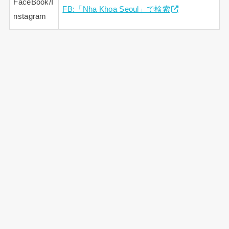
FaceBook/I
FB:「Nha Khoa Seoul」で検索
nstagram