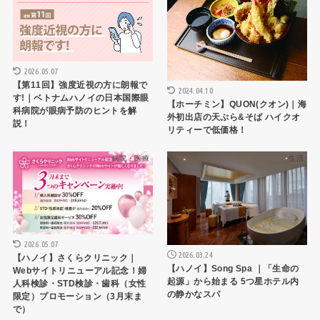
2026.05.07
【第11回】強度近視の方に朗報で
2024.04.10
す!｜ベトナムハノイの日本国際眼
【ホーチミン】QUON(クオン)｜海
科病院が眼病予防のヒントを解
外初出店の天ぷら&そば ハイクオ
説！
リティーで低価格！
病院・医療
生活
2026.05.07
2026.03.24
【ハノイ】さくらクリニック｜
【ハノイ】Song Spa ｜「生命の
Webサイトリニューアル記念！婦
起源」から始まる 5つ星ホテル内
人科検診・STD検診・歯科（女性
の静かなスパ
限定）プロモーション（3月末ま
で）