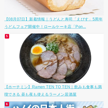
【08月07日】新着情報｜うどんと寿司「えびす」5周年
うどんフェア開催中！ロールケーキ店「Pon...
【ホーチミン】Ramen TEN TO TEN｜飲みも食事も満
喫できる 昼も夜も使えるラーメン居酒屋