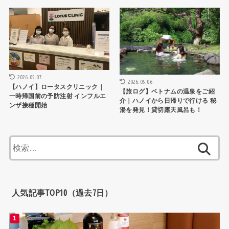
生活
旅・おでかけ
2026.05.07
2026.05.06
【ハノイ】ロータスクリニック｜
【旅ログ】ベトナムの温泉をご紹
一時帰国前の予防注射 インフルエ
介｜ハノイから日帰りで行ける 秘
ンザ接種開始
湯を発見！貸切露天風呂も！
検
索:
人気記事TOP10（過去7日）