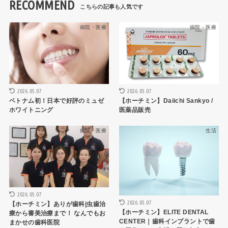
RECOMMEND
病院・医療
病院・医療
2026.05.07
2026.05.07
ベトナム初！日本で好評のミュゼ
【ホーチミン】Daiichi Sankyo /
ホワイトニング
医薬品販売
病院・医療
生活
2026.05.07
2026.05.07
【ホーチミン】ありが歯科|虫歯治
【ホーチミン】ELITE DENTAL
療から審美治療まで！ なんでもお
CENTER｜歯科インプラントで歯
まかせの歯科医院