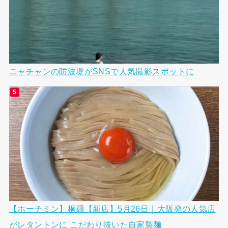
ニャチャンの防波堤がSNSで人気撮影スポットに
【ホーチミン】桐麺【新店】5月26日｜大阪発の人気店
がレタントンに こだわり抜いた自家製麺