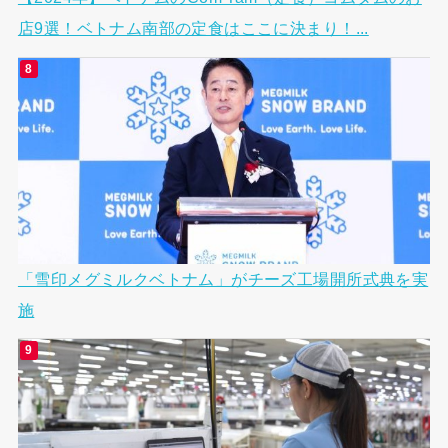
店9選！ベトナム南部の定食はここに決まり！...
「雪印メグミルクベトナム」がチーズ工場開所式典を実
施