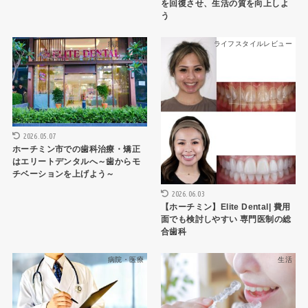
を回復させ、生活の質を向上しよ
う
病院・医療
ライフスタイルレビュー
2026.05.07
ホーチミン市での歯科治療・矯正
はエリートデンタルへ～歯からモ
チベーションを上げよう～
2026.06.03
【ホーチミン】Elite Dental| 費用
面でも検討しやすい 専門医制の総
合歯科
病院・医療
生活