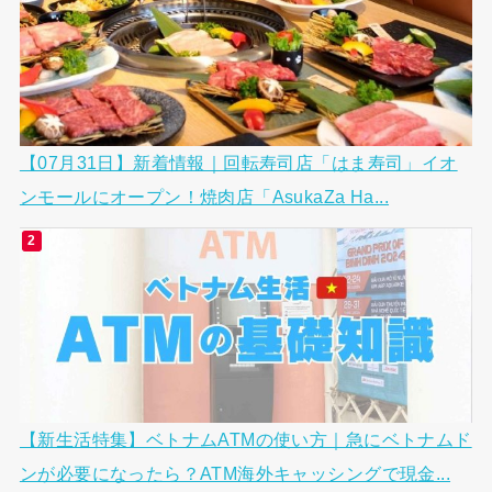
【07月31日】新着情報｜回転寿司店「はま寿司」イオ
ンモールにオープン！焼肉店「AsukaZa Ha...
【新生活特集】ベトナムATMの使い方｜急にベトナムド
ンが必要になったら？ATM海外キャッシングで現金...