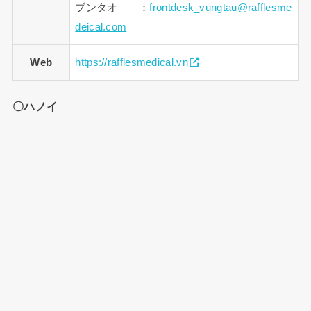
ブンタオ ：
frontdesk_vungtau@rafflesme
deical.com
Web
https://rafflesmedical.vn
〇ハノイ