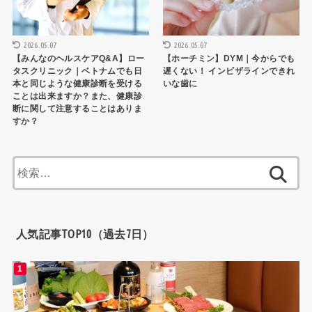
2026.05.07
2026.05.07
【みんなのヘルスケアQ&A】ロー
【ホーチミン】DYM｜今からでも
タスクリニック｜ベトナムでも日
遅くない！ インビザラインできれ
本と同じような健康診断を受ける
いな歯に
ことは出来ますか？また、健康診
断に関して注意することはありま
すか？
検
索:
人気記事TOP10（過去7日）