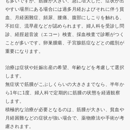
も多いですが、筋腫が大きい、急に増大した、症状が出
やすい場所にある場合には過多月経およびそれに伴う貧
血、月経困難症、頻尿、腰痛、腹部にしこりを触れる、
不妊症、流早産などが認められます。婦人科を受診し問
診、経腟超音波（エコー）検査、採血検査で診断がつく
ことが多いです。卵巣腫瘍、子宮腺筋症などとの鑑別が
重要になります。
治療は症状や妊娠出産の希望、年齢などを考慮して選択
します。
無症状で筋腫がこぶしくらいの大きさまでなら、半年か
ら1年に1度、婦人科で定期的に筋腫の状態を経過観察
します。
積極的な治療が必要となるのは、筋腫が大きい、貧血や
月経困難などの症状が強い場合で、薬物療法や手術が考
慮されます。