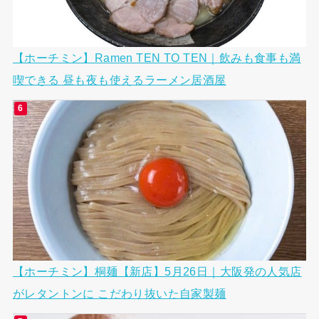
【ホーチミン】Ramen TEN TO TEN｜飲みも食事も満
喫できる 昼も夜も使えるラーメン居酒屋
【ホーチミン】桐麺【新店】5月26日｜大阪発の人気店
がレタントンに こだわり抜いた自家製麺