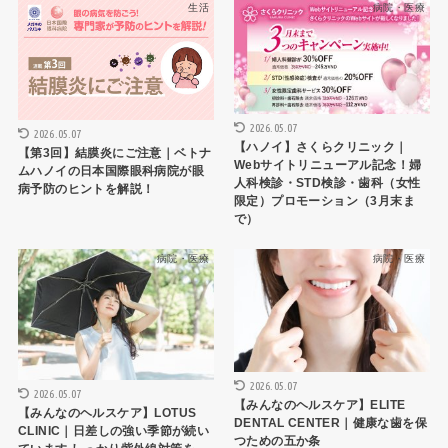
生活
病院・医療
2026.05.07
2026.05.07
【ハノイ】さくらクリニック｜
【第3回】結膜炎にご注意｜ベトナ
Webサイトリニューアル記念！婦
ムハノイの日本国際眼科病院が眼
人科検診・STD検診・歯科（女性
病予防のヒントを解説！
限定）プロモーション（3月末ま
で）
病院・医療
病院・医療
2026.05.07
2026.05.07
【みんなのヘルスケア】ELITE
【みんなのヘルスケア】LOTUS
DENTAL CENTER｜健康な歯を保
CLINIC｜日差しの強い季節が続い
つための五か条