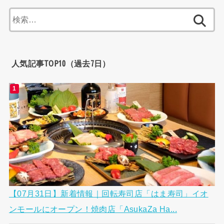
検
索:
人気記事TOP10（過去7日）
【07月31日】新着情報｜回転寿司店「はま寿司」イオ
ンモールにオープン！焼肉店「AsukaZa Ha...