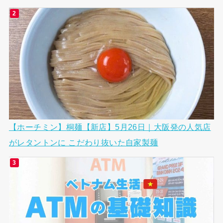
【ホーチミン】桐麺【新店】5月26日｜大阪発の人気店
がレタントンに こだわり抜いた自家製麺