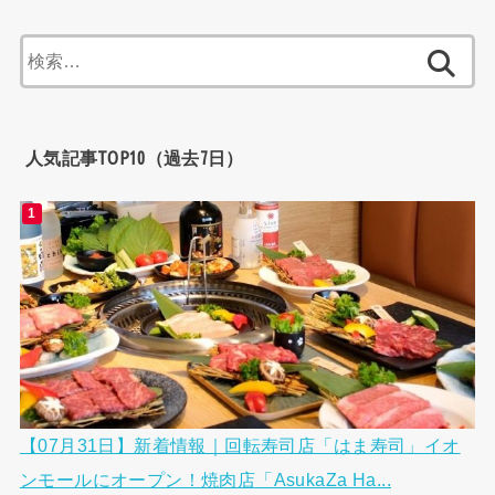
検
索:
人気記事TOP10（過去7日）
【07月31日】新着情報｜回転寿司店「はま寿司」イオ
ンモールにオープン！焼肉店「AsukaZa Ha...