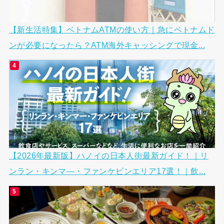
【新生活特集】ベトナムATMの使い方｜急にベトナムド
ンが必要になったら？ATM海外キャッシングで現金...
【2026年最新版】ハノイの日本人街最新ガイド！｜リ
ンラン・キンマ―・ファンケビンエリア17選！｜飲...