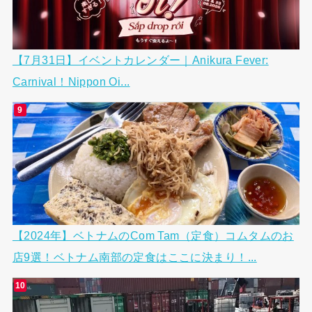
【7月31日】イベントカレンダー｜Anikura Fever:
Carnival！Nippon Oi...
【2024年】ベトナムのCom Tam（定食）コムタムのお
店9選！ベトナム南部の定食はここに決まり！...