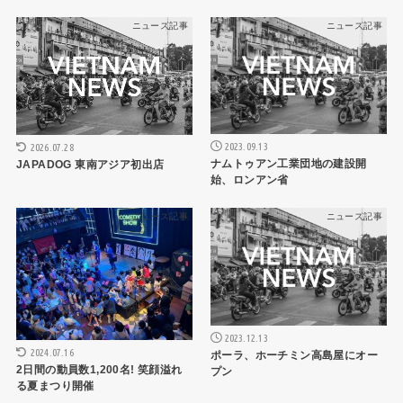
ニュース記事
ニュース記事
2023.09.13
2026.07.28
ナムトゥアン工業団地の建設開
JAPADOG 東南アジア初出店
始、ロンアン省
ニュース記事
ニュース記事
2023.12.13
2024.07.16
ポーラ、ホーチミン高島屋にオー
2日間の動員数1,200名! 笑顔溢れ
プン
る夏まつり開催