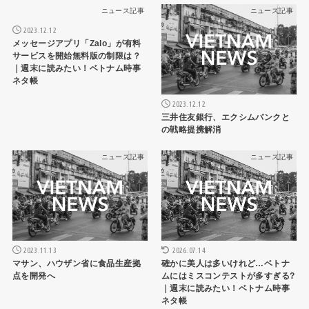
ニュース記事
ニュース記事
2023.12.12
メッセージアプリ「Zalo」が有料
サービスを開始無料版の制限は？
｜週末に読みたい！ベトナム時事
ネタ帳
2023.12.12
三井住友銀行、エクシムバンクと
の戦略提携解消
ニュース記事
ニュース記事
2023.11.13
2026.07.14
マサン、ハウザン省に食品生産拠
確かに美人は多いけれど…ベトナ
点を開発へ
ムにはミスコンテストが多すぎる?
｜週末に読みたい！ベトナム時事
ネタ帳