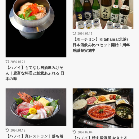
2024.04.15
【ホーチミン】Kitahama(北浜)｜
日本酒飲み比べセット開始 1周年
感謝祭実施中
2026.04.21
【ハノイ】もてなし居酒屋みけそ
ん｜豊富な料理と創意あふれる 日
本の味
ハノイレストラン
ハノイレストラン
2024.04.12
2024.09.04
【ハノイ】真レストラン｜落ち着
【ハノイ】焼肉居酒屋 やきまる