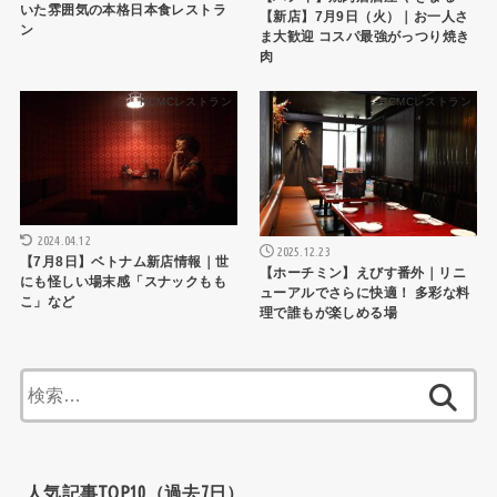
いた雰囲気の本格日本食レストラ
【新店】7月9日（火）｜お一人さ
ン
ま大歓迎 コスパ最強がっつり焼き
肉
HCMCレストラン
HCMCレストラン
2024.04.12
2025.12.23
【7月8日】ベトナム新店情報｜世
【ホーチミン】えびす番外｜リニ
にも怪しい場末感「スナックもも
ューアルでさらに快適！ 多彩な料
こ」など
理で誰もが楽しめる場
検
索:
人気記事TOP10（過去7日）