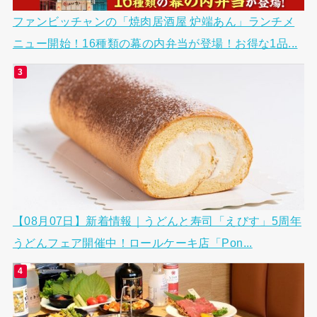
ファンビッチャンの「焼肉居酒屋 炉端あん」ランチメ
ニュー開始！16種類の幕の内弁当が登場！お得な1品...
【08月07日】新着情報｜うどんと寿司「えびす」5周年
うどんフェア開催中！ロールケーキ店「Pon...