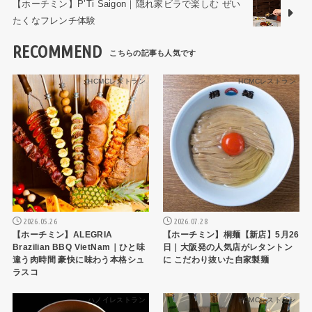
【ホーチミン】P’Ti Saigon｜隠れ家ビラで楽しむ ぜい
たくなフレンチ体験
RECOMMEND
HCMCレストラン
HCMCレストラン
2026.05.26
2026.07.28
【ホーチミン】ALEGRIA
【ホーチミン】桐麺【新店】5月26
Brazilian BBQ VietNam｜ひと味
日｜大阪発の人気店がレタントン
違う肉時間 豪快に味わう本格シュ
に こだわり抜いた自家製麺
ラスコ
ハノイレストラン
HCMCレストラン