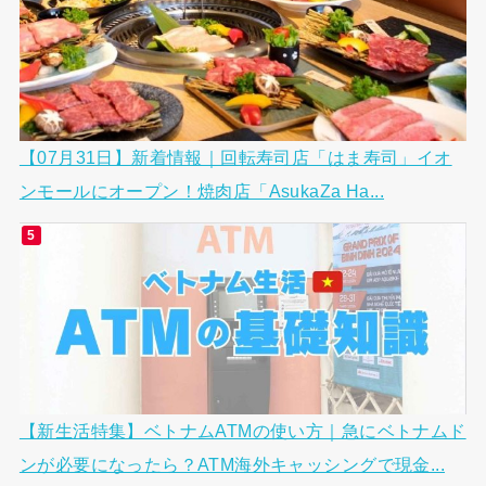
【07月31日】新着情報｜回転寿司店「はま寿司」イオ
ンモールにオープン！焼肉店「AsukaZa Ha...
【新生活特集】ベトナムATMの使い方｜急にベトナムド
ンが必要になったら？ATM海外キャッシングで現金...