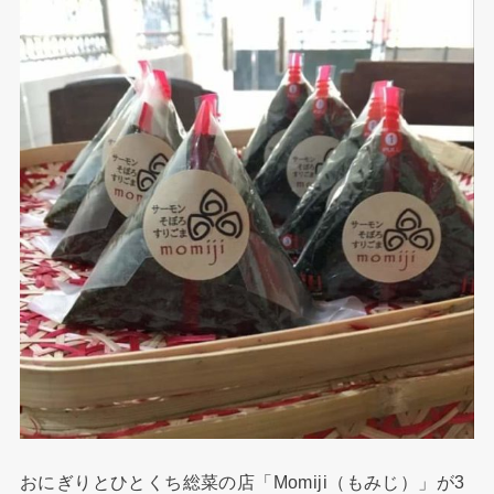
おにぎりとひとくち総菜の店「Momiji（もみじ）」が3