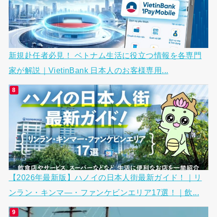
新規赴任者必見！ ベトナム生活に役立つ情報を各専門
家が解説｜VietinBank 日本人のお客様専用...
【2026年最新版】ハノイの日本人街最新ガイド！｜リ
ンラン・キンマ―・ファンケビンエリア17選！｜飲...