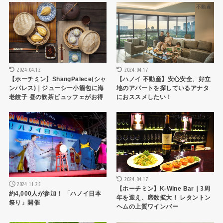
HCMCレストラン
不動産
2024.04.12
2024.04.17
【ホーチミン】ShangPalece(シャ
【ハノイ 不動産】安心安全、好立
ンパレス)｜ジューシー小籠包に海
地のアパートを探しているアナタ
老餃子 昼の飲茶ビュッフェがお得
におススメしたい！
ニュース記事
HCMCレストラン
2024.04.17
2024.11.25
【ホーチミン】K-Wine Bar｜3周
約4,000人が参加！ 「ハノイ日本
年を迎え、席数拡大！ レタントン
祭り」開催
ヘムの上質ワインバー