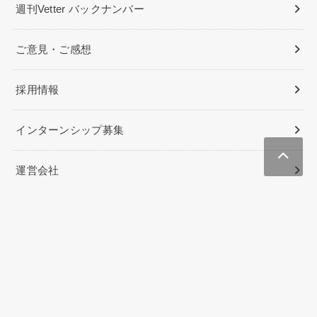
週刊Vetter バックナンバー
ご意見・ご感想
採用情報
インターンシップ募集
運営会社
Lifenesia（インドネシア生活/駐在）
PAGI PAGI POST（インドネシアニュース&ビジネス）
Beauties Việt Nam
NYジャピオン（ニューヨークの総合情報メディア）
ハワイのクーポン&予約サイト
ハワイに住む
Oahu’s Best Coupons
YOROZUYA Nhat Ban