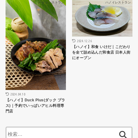
ハノイレストラン
ハノイレストラン
2024.12.26
【ハノイ】和食 いけだ｜こだわり
を全て詰め込んだ和食店 日本人街
にオープン
2024.04.10
【ハノイ】Duck Plus(ダック プラ
ス)｜予約でいっぱいアヒル料理専
門店
検