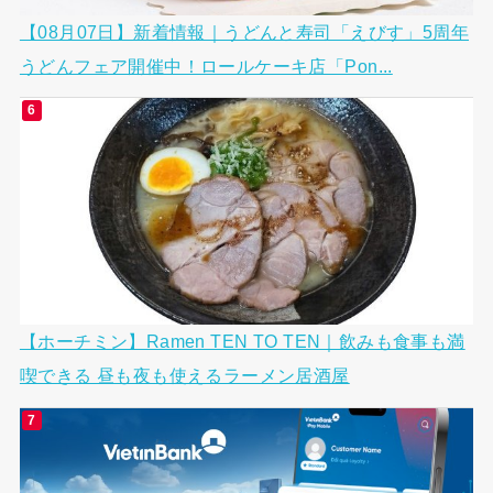
【08月07日】新着情報｜うどんと寿司「えびす」5周年
うどんフェア開催中！ロールケーキ店「Pon...
【ホーチミン】Ramen TEN TO TEN｜飲みも食事も満
喫できる 昼も夜も使えるラーメン居酒屋