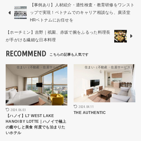
【事例あり】人材紹介・適性検査・教育研修をワンスト
ップで実現！ベトナムでのキャリア相談なら、廣済堂
HRベトナムにお任せを
【ホーチミン】吉野｜祇園、赤坂で腕をふるった料理長
が手がける繊細な日本料理
RECOMMEND
住まい（不動産・住居サービス）
住まい（不動産・住居サービス）
2024.04.11
2024.06.03
THE AUTHENTIC
【ハノイ】L7 WEST LAKE
HANOI BY LOTTE｜ハノイで極上
の癒やしと美食 何度でも泊まりた
いホテル