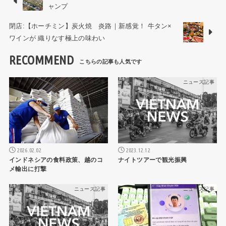
ャンプ
閉店:【ホーチミン】炭火焼 炎路｜新感覚！ 牛タン×
ワインが 織りなす極上の味わい
RECOMMEND
ニュース記事
ニュース記事
2026.02.02
2023.12.12
インドネシアの食料政策、越のコ
ナイトツアーで観光振興
メ輸出に打撃
ニュース記事
ニュース記事