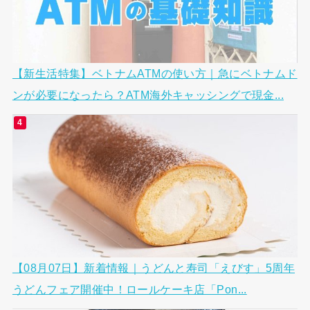
【新生活特集】ベトナムATMの使い方｜急にベトナムド
ンが必要になったら？ATM海外キャッシングで現金...
【08月07日】新着情報｜うどんと寿司「えびす」5周年
うどんフェア開催中！ロールケーキ店「Pon...