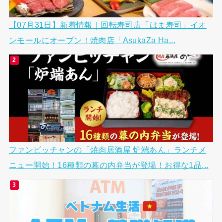
【07月31日】新着情報｜回転寿司店「はま寿司」イオ
ンモールにオープン！焼肉店「AsukaZa Ha...
ファンビッチャンの「焼肉居酒屋 炉端あん」ランチメ
ニュー開始！16種類の幕の内弁当が登場！お得な1品...