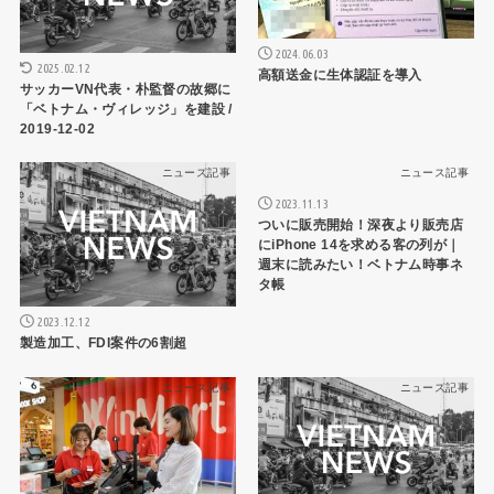
2024.06.03
2025.02.12
高額送金に生体認証を導入
サッカーVN代表・朴監督の故郷に
「ベトナム・ヴィレッジ」を建設 /
2019-12-02
ニュース記事
ニュース記事
2023.11.13
ついに販売開始！深夜より販売店
にiPhone 14を求める客の列が｜
週末に読みたい！ベトナム時事ネ
タ帳
2023.12.12
製造加工、FDI案件の6割超
ニュース記事
ニュース記事