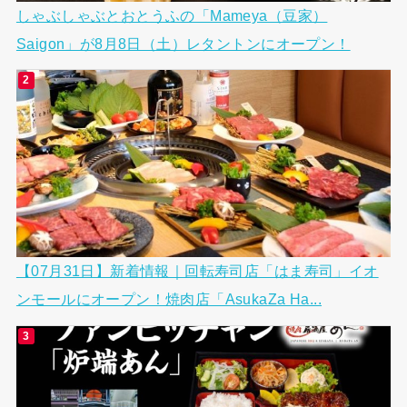
しゃぶしゃぶとおとうふの「Mameya（豆家）
Saigon」が8月8日（土）レタントンにオープン！
【07月31日】新着情報｜回転寿司店「はま寿司」イオ
ンモールにオープン！焼肉店「AsukaZa Ha...