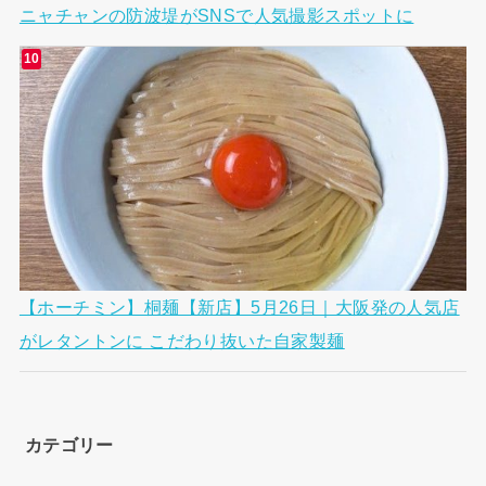
ニャチャンの防波堤がSNSで人気撮影スポットに
【ホーチミン】桐麺【新店】5月26日｜大阪発の人気店
がレタントンに こだわり抜いた自家製麺
カテゴリー