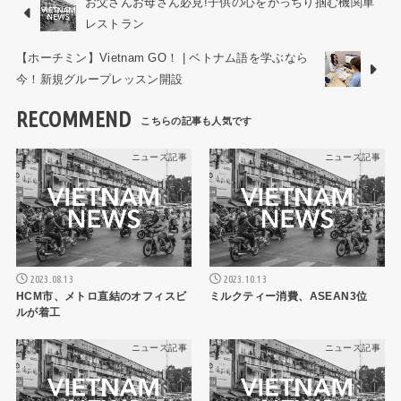
お父さんお母さん必見!子供の心をがっちり掴む機関車
レストラン
【ホーチミン】Vietnam GO！ | ベトナム語を学ぶなら
今！新規グループレッスン開設
RECOMMEND
ニュース記事
ニュース記事
2023.08.13
2023.10.13
HCM市、メトロ直結のオフィスビ
ミルクティー消費、ASEAN3位
ルが着工
ニュース記事
ニュース記事