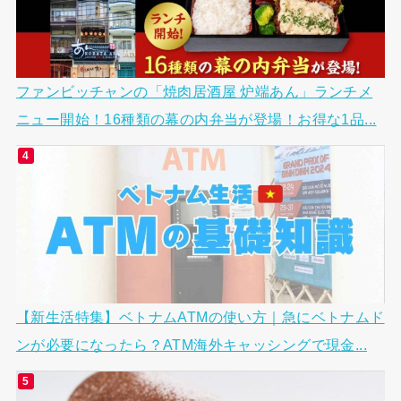
ファンビッチャンの「焼肉居酒屋 炉端あん」ランチメ
ニュー開始！16種類の幕の内弁当が登場！お得な1品...
【新生活特集】ベトナムATMの使い方｜急にベトナムド
ンが必要になったら？ATM海外キャッシングで現金...