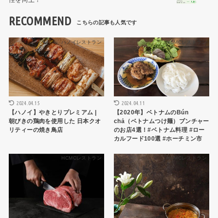
RECOMMEND
ハノイレストラン
HCMCレストラン
2024.04.15
2024.04.11
【ハノイ】やきとりプレミアム |
【2020年】ベトナムのBún
朝びきの鶏肉を使用した 日本クオ
chả（ベトナムつけ麺）ブンチャー
リティーの焼き鳥店
のお店4選！#ベトナム料理 #ロー
カルフード100選 #ホーチミン市
HCMCレストラン
HCMCレストラン