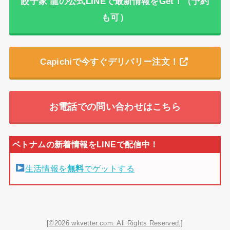
餃子家 龍の公式LINEで最新情報をGet！（予約
も可）
Capichiで今すぐデリバリー注文！
お電話での問い合わせはこちら
生活情報を
無料
でゲットする
[©2026 wkvetter.com. All Rights Reserved.]