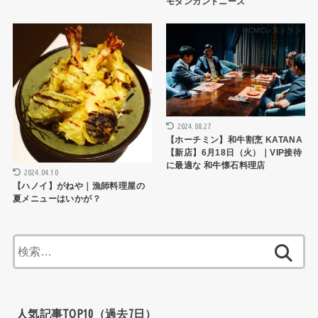
モダンカントニーズ
ハノイレストラン
HCMCレストラン
2024.08.27
【ホーチミン】和牛割烹 KATANA
【新店】6月18日（火）｜VIP接待
に最適な 和牛懐石料理店
2024.04.10
【ハノイ】がねや｜漁師料理屋の
夏メニューはいかが？
検
索:
人気記事TOP10（過去7日）