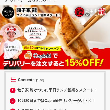
Contents
[
hide
]
餃子家 龍がついに平日ランチ営業をスタート！
1
10月20日まではCapichiデリバリーがおトク！
2