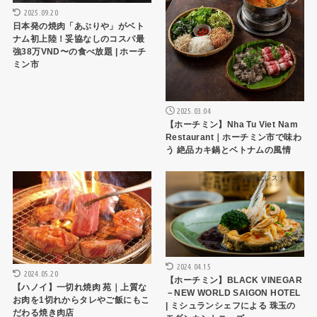
2025.09.20
日本発の焼肉「あぶりや」がベト
ナム初上陸！妥協なしのコスパ最
強38万VND〜の食べ放題 | ホーチ
ミン市
2025.03.04
【ホーチミン】Nha Tu Viet Nam
Restaurant｜ホーチミン市で味わ
う 絶品カキ鍋とベトナムの風情
ハノイレストラン
HCMCレストラン
2024.04.15
2024.05.20
【ホーチミン】BLACK VINEGAR
【ハノイ】一切れ焼肉 苑｜上質な
－NEW WORLD SAIGON HOTEL
お肉を1切れからタレやご飯にもこ
| ミシュランシェフによる 珠玉の
だわる焼き肉店