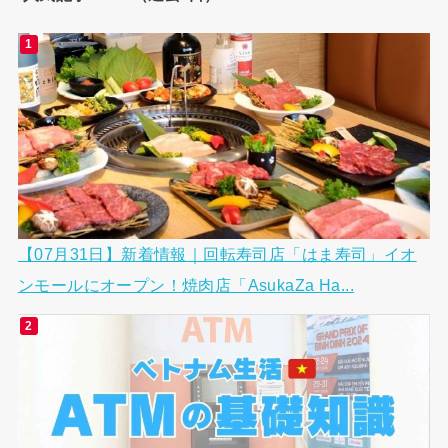
【07月31日】新着情報｜回転寿司店「はま寿司」イオ
ンモールにオープン！焼肉店「AsukaZa Ha...