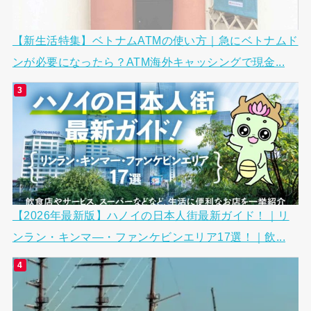
【新生活特集】ベトナムATMの使い方｜急にベトナムド
ンが必要になったら？ATM海外キャッシングで現金...
【2026年最新版】ハノイの日本人街最新ガイド！｜リ
ンラン・キンマ―・ファンケビンエリア17選！｜飲...