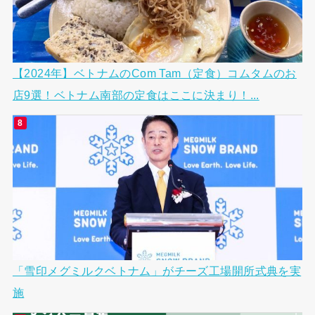
【2024年】ベトナムのCom Tam（定食）コムタムのお
店9選！ベトナム南部の定食はここに決まり！...
「雪印メグミルクベトナム」がチーズ工場開所式典を実
施