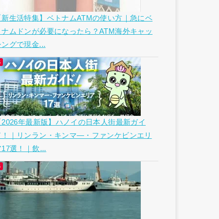
【新生活特集】ベトナムATMの使い方｜急にベ
トナムドンが必要になったら？ATM海外キャッ
ングで現金...
【2026年最新版】ハノイの日本人街最新ガイ
ド！｜リンラン・キンマ―・ファンケビンエリ
17選！｜飲...