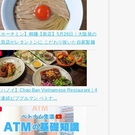
【ホーチミン】桐麺【新店】5月26日｜大阪発の
人気店がレタントンに こだわり抜いた自家製麺
ハノイ】Chao Ban Vietnamese Restaurant｜4
年連続ビブグルマン ベトナ...