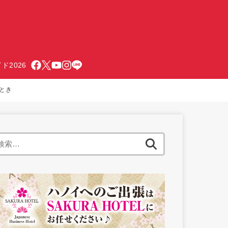
ド2026
ととき
検
索: