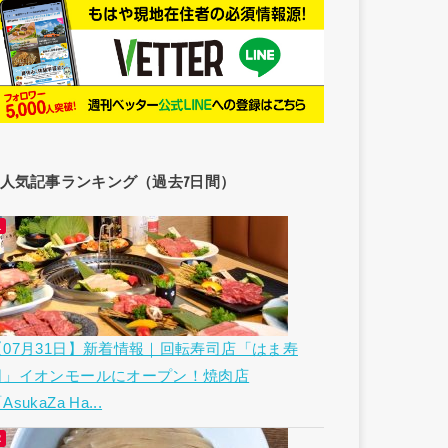
人気記事ランキング（過去7日間）
【07月31日】新着情報｜回転寿司店「はま寿
司」イオンモールにオープン！焼肉店
AsukaZa Ha...