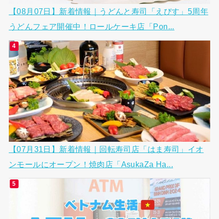
【08月07日】新着情報｜うどんと寿司「えびす」5周年
うどんフェア開催中！ロールケーキ店「Pon...
【07月31日】新着情報｜回転寿司店「はま寿司」イオ
ンモールにオープン！焼肉店「AsukaZa Ha...