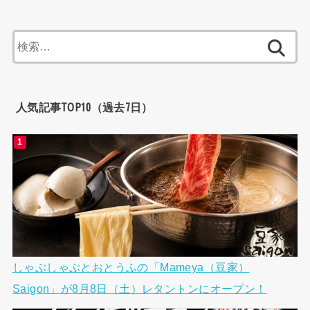
検
索:
人気記事TOP10（過去7日）
しゃぶしゃぶとおとうふの「Mameya（豆家）
Saigon」が8月8日（土）レタントンにオープン！