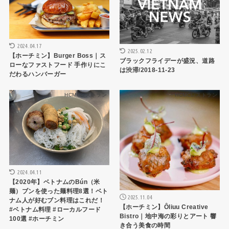
2024.04.17
2025.02.12
【ホーチミン】Burger Boss｜ス
ブラックフライデーが盛況、道路
ローなファストフード 手作りにこ
は渋滞/2018-11-23
だわるハンバーガー
HCMCレストラン
HCMCレストラン
2024.04.11
【2020年】ベトナムのBún（米
麺）ブンを使った麺料理8選！ベト
2025.11.04
ナム人が好むブン料理はこれだ！
【ホーチミン】Ôliuu Creative
#ベトナム料理 #ローカルフード
Bistro｜地中海の彩りとアート 響
100選 #ホーチミン
き合う美食の時間