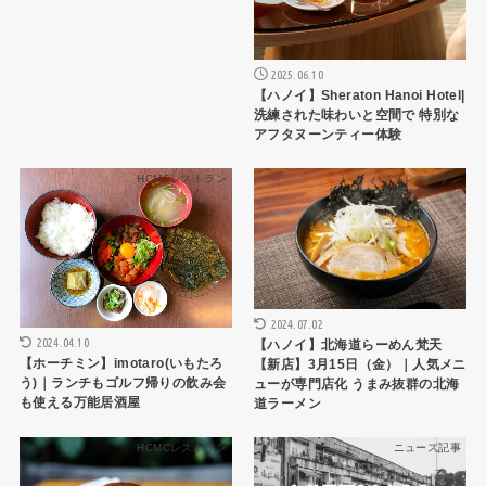
2025.06.10
【ハノイ】Sheraton Hanoi Hotel|
洗練された味わいと空間で 特別な
アフタヌーンティー体験
HCMCレストラン
ハノイレストラン
2024.07.02
2024.04.10
【ハノイ】北海道らーめん梵天
【ホーチミン】imotaro(いもたろ
【新店】3月15日（金）｜人気メニ
う)｜ランチもゴルフ帰りの飲み会
ューが専門店化 うまみ抜群の北海
も使える万能居酒屋
道ラーメン
HCMCレストラン
ニュース記事