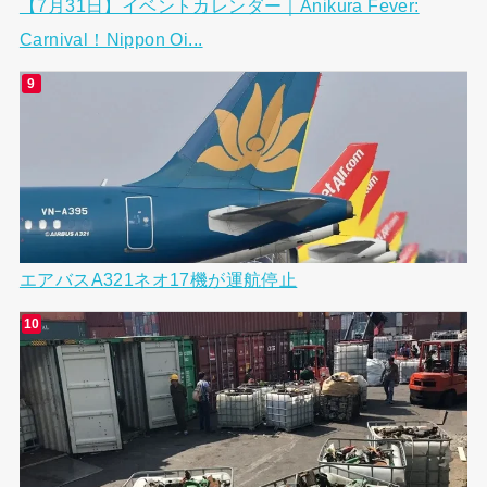
【7月31日】イベントカレンダー｜Anikura Fever:
Carnival！Nippon Oi...
エアバスA321ネオ17機が運航停止