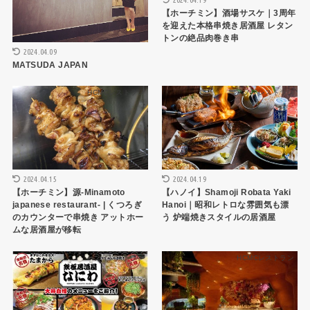
【ホーチミン】酒場サスケ｜3周年
を迎えた本格串焼き居酒屋 レタン
トンの絶品肉巻き串
2024.04.09
MATSUDA JAPAN
HCMCレストラン
ハノイレストラン
2024.04.15
2024.04.19
【ホーチミン】源-Minamoto
【ハノイ】Shamoji Robata Yaki
japanese restaurant- | くつろぎ
Hanoi｜昭和レトロな雰囲気も漂
のカウンターで串焼き アットホー
う 炉端焼きスタイルの居酒屋
ムな居酒屋が移転
ハノイレストラン
HCMCレストラン