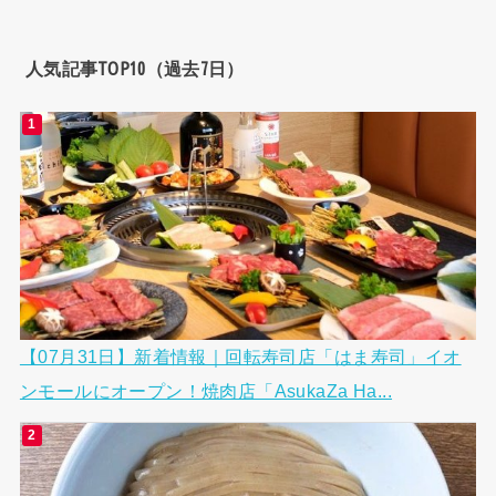
人気記事TOP10（過去7日）
【07月31日】新着情報｜回転寿司店「はま寿司」イオ
ンモールにオープン！焼肉店「AsukaZa Ha...