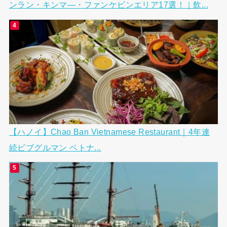
ンラン・キンマ―・ファンケビンエリア17選！｜飲...
【ハノイ】Chao Ban Vietnamese Restaurant｜4年連
続ビブグルマン ベトナ...