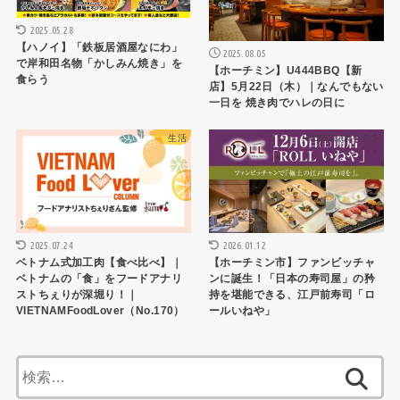
2025.05.28
【ハノイ】「鉄板居酒屋なにわ」
2025.08.05
で岸和田名物「かしみん焼き」を
【ホーチミン】U444BBQ【新
食らう
店】5月22日（木）｜なんでもない
一日を 焼き肉でハレの日に
生活
HCMCレストラン
2025.07.24
2026.01.12
ベトナム式加工肉【食べ比べ】｜
【ホーチミン市】ファンビッチャ
ベトナムの「食」をフードアナリ
ンに誕生！「日本の寿司屋」の矜
ストちぇりが深堀り！｜
持を堪能できる、江戸前寿司「ロ
VIETNAMFoodLover（No.170）
ールいねや」
検
索: