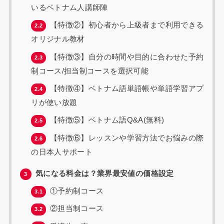
いるベトナム人講師陣
【特徴②】初心者から上級者まで利用できる
2.2
オリジナル教材
【特徴③】自分の時間や目的に合わせた予約
2.3
制コース/担当制コースを選択可能
【特徴④】ベトナム語単語帳や単語学習アプ
2.4
リが使い放題
【特徴⑤】ベトナム語Q&A(無料)
2.5
【特徴⑥】レッスンや学習方法でお悩みの際
2.6
の日本人サポート
気になる料金は？業界最安値の価格設定
3
①予約制コース
3.1
②担当制コース
3.2