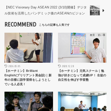
【NEC Visionary Day ASEAN 2022 (3/10)開催】デジタ
ル技術を活用したパンデミック後のASEANのビジョン
RECOMMEND
教育・習い事
教育・習い事
2026.05.05
2020.12.28
【ホーチミン】Brilliant
【ホーチミン】元気スクール｜勉
English(ブリリアント英会話)｜新
強が好きになって成績UP！ 生徒の
年の目標に語学習得をしようとし
自立性を伸ばす学習塾
ている人必見！
教育・習い事
教育・習い事