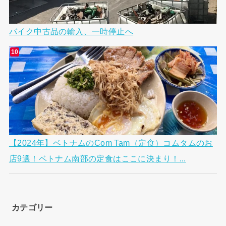
バイク中古品の輸入、一時停止へ
【2024年】ベトナムのCom Tam（定食）コムタムのお
店9選！ベトナム南部の定食はここに決まり！...
カテゴリー