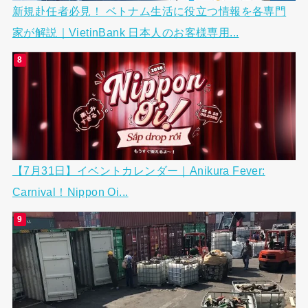
新規赴任者必見！ ベトナム生活に役立つ情報を各専門
家が解説｜VietinBank 日本人のお客様専用...
【7月31日】イベントカレンダー｜Anikura Fever:
Carnival！Nippon Oi...