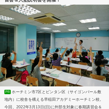
ホーチミン市7区とビンタン区（サイゴンパール敷
PR
地内）に校舎を構える早稲田アカデミーホーチミン校。
今回、2022年3月13日(日)に外部生対象に春期講習会＆