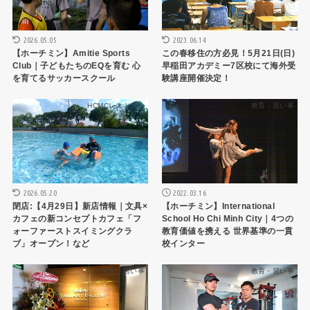
2026.05.05
2023.06.14
【ホーチミン】Amitie Sports
この春移住の方必見！5月21日(日)
Club｜子どもたちのEQを育む 心
早稲田アカデミー7区校にて海外受
を育てるサッカースクール
験講座開催決定！
HCMCレストラン
教育・習い事
2026.05.20
2022.03.16
閉店:【4月29日】新店情報｜文具×
【ホーチミン】International
カフェの新コンセプトカフェ「フ
School Ho Chi Minh City｜4つの
ォーファーストスイミングクラ
教育価値を携える 世界基準の一貫
ブ」オープン！など
校インター
教育・習い事
教育・習い事