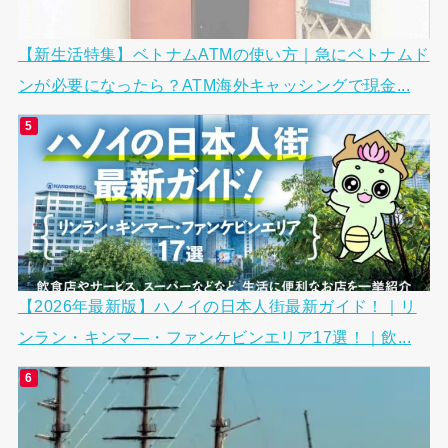
【新生活特集】ベトナムATMの使い方｜急にベトナムド
ンが必要になったら？ATM海外キャッシングで現金...
【2026年最新版】ハノイの日本人街最新ガイド！｜リ
ンラン・キンマ―・ファンケビンエリア17選！｜飲...