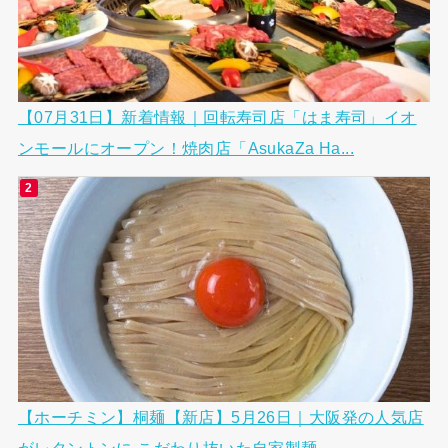
【07月31日】新着情報｜回転寿司店「はま寿司」イオ
ンモールにオープン！焼肉店「AsukaZa Ha...
【ホーチミン】桐麺【新店】5月26日｜大阪発の人気店
がレタントンに こだわり抜いた自家製麺