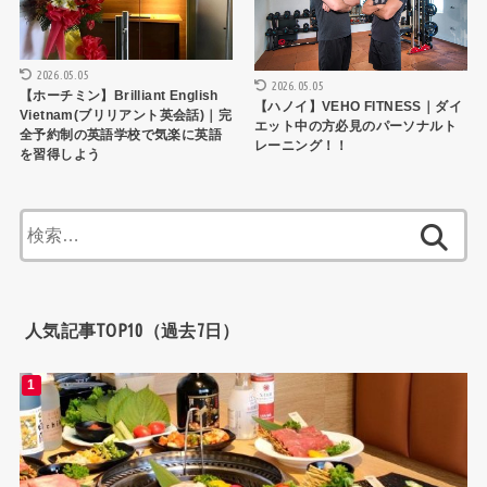
2026.05.05
2026.05.05
【ホーチミン】Brilliant English
【ハノイ】VEHO FITNESS｜ダイ
Vietnam(ブリリアント英会話)｜完
エット中の方必見のパーソナルト
全予約制の英語学校で気楽に英語
レーニング！！
を習得しよう
検
索:
人気記事TOP10（過去7日）