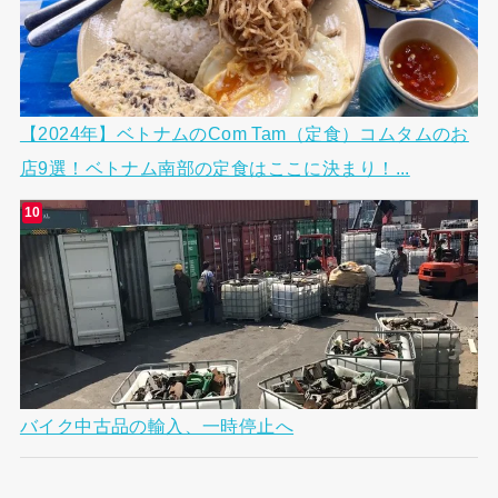
【2024年】ベトナムのCom Tam（定食）コムタムのお
店9選！ベトナム南部の定食はここに決まり！...
バイク中古品の輸入、一時停止へ