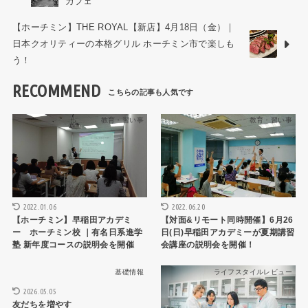
カフェ
【ホーチミン】THE ROYAL【新店】4月18日（金）｜
日本クオリティーの本格グリル ホーチミン市で楽しも
う！
RECOMMEND
教育・習い事
教育・習い事
2022.01.06
2022.06.20
【ホーチミン】早稲田アカデミ
【対面&リモート同時開催】6月26
ー ホーチミン校 ｜有名日系進学
日(日)早稲田アカデミーが夏期講習
塾 新年度コースの説明会を開催
会講座の説明会を開催！
基礎情報
ライフスタイルレビュー
2026.05.05
友だちを増やす