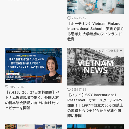
2026.05.26
【ホーチミン】Vietnam Finland
International School｜実践で育て
る思考力 大学連携のフィンランド
教育
教育・習い事
イベント・ビジネスセミナー
2022.07.04
2026.07.28
【7⽉13、20、27日無料開催】ベ
【ハノイ】SKY International
トナム製造現場で働く、外国人材
Preschool｜サマースクール2025
の日本語会話能力向上に向けたウ
開催！｜1997年設立の30ヶ国以上
ェビナーを開催
の国籍をもつ子どもたちが通う国
際幼稚園
教育・習い事
教育・習い事