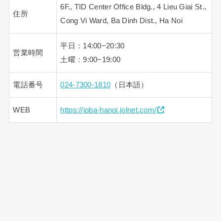
6F., TID Center Office Bldg., 4 Lieu Giai St.,
住所
Cong Vi Ward, Ba Dinh Dist., Ha Noi
平日：14:00−20:30
営業時間
土曜：9:00−19:00
電話番号
024-7300-1810
（日本語）
WEB
https://joba-hanoi.jolnet.com/