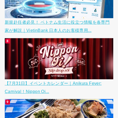
新規赴任者必見！ ベトナム生活に役立つ情報を各専門
家が解説｜VietinBank 日本人のお客様専用...
【7月31日】イベントカレンダー｜Anikura Fever:
Carnival！Nippon Oi...