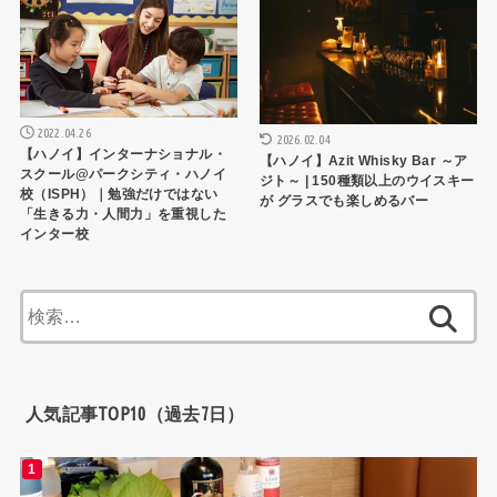
2022.04.26
2026.02.04
【ハノイ】インターナショナル・
【ハノイ】Azit Whisky Bar ～ア
スクール@パークシティ・ハノイ
ジト～ | 150種類以上のウイスキー
校（ISPH）｜勉強だけではない
が グラスでも楽しめるバー
「生きる力・人間力」を重視した
インター校
検
索:
人気記事TOP10（過去7日）