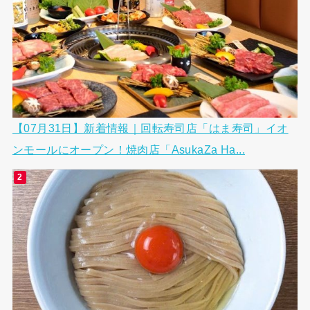
【07月31日】新着情報｜回転寿司店「はま寿司」イオ
ンモールにオープン！焼肉店「AsukaZa Ha...