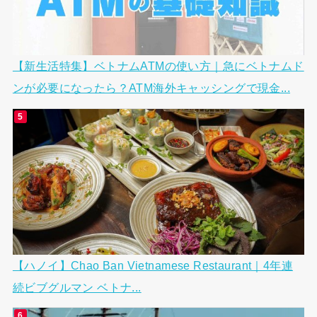
【新生活特集】ベトナムATMの使い方｜急にベトナムド
ンが必要になったら？ATM海外キャッシングで現金...
【ハノイ】Chao Ban Vietnamese Restaurant｜4年連
続ビブグルマン ベトナ...