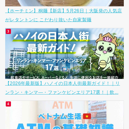
【ホーチミン】桐麺【新店】5月26日｜大阪発の人気店
がレタントンに こだわり抜いた自家製麺
【2026年最新版】ハノイの日本人街最新ガイド！｜リ
ンラン・キンマ―・ファンケビンエリア17選！｜飲...