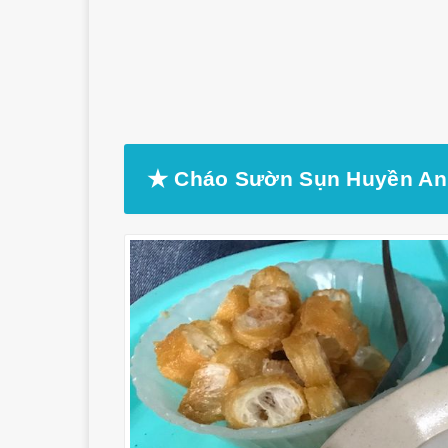
★ Cháo Sườn Sụn Huyền An