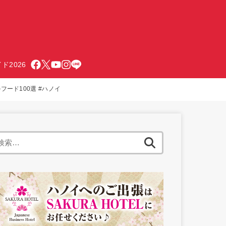
ド2026
フード100選 #ハノイ
検
索: