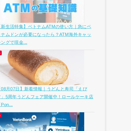
【新生活特集】ベトナムATMの使い方｜急にベ
トナムドンが必要になったら？ATM海外キャッ
ングで現金...
【08月07日】新着情報｜うどんと寿司「えび
す」5周年うどんフェア開催中！ロールケーキ店
Pon...