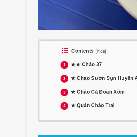
Contents
[
hide
]
★★ Cháo 37
1
★ Cháo Sườn Sụn Huyền 
2
★ Cháo Cá Đoan Xồm
3
★ Quán Cháo Trai
4