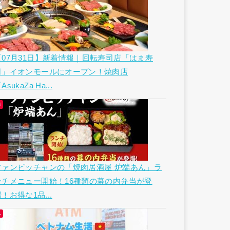
【07月31日】新着情報｜回転寿司店「はま寿
司」イオンモールにオープン！焼肉店
AsukaZa Ha...
ファンビッチャンの「焼肉居酒屋 炉端あん」ラ
ンチメニュー開始！16種類の幕の内弁当が登
！お得な1品...