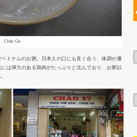
Cháo Gà
だベトナムのお粥。日本人の口にも良く合う、体調が優
底には弾力のある鶏肉がたっぷりと沈んでおり、お粥以
る。