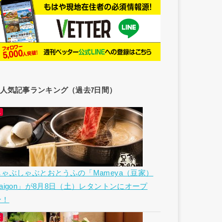
人気記事ランキング（過去7日間）
しゃぶしゃぶとおとうふの「Mameya（豆家）
Saigon」が8月8日（土）レタントンにオープ
ン！