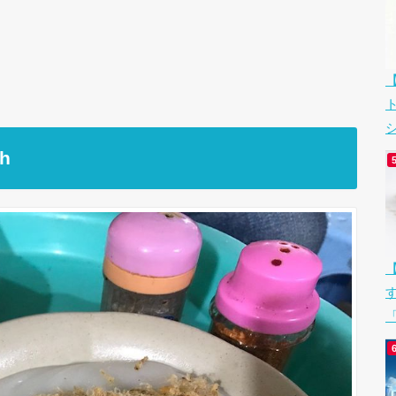
シ
h
「