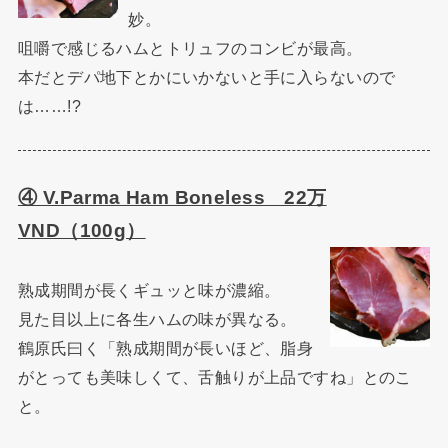
妙。
咀嚼で感じるハムとトリュフのコンビが最高。
本だとデパ地下とかにいかないと手に入らないので
は……!?
④ V.Parma Ham Boneless 22万
VND（100g）
熟成期間が長くギュッと味が濃縮。
見た目以上に各生ハムの味が異なる。
鶴原氏曰く「熟成期間が長いほど、脂身
がとっても美味しくて、舌触りが上品ですね」とのこ
と。