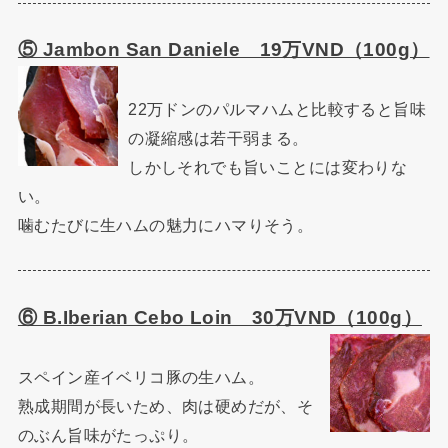
⑤ Jambon San Daniele 19万VND（100g）
22万ドンのパルマハムと比較すると旨味
の凝縮感は若干弱まる。
しかしそれでも旨いことには変わりな
い。
噛むたびに生ハムの魅力にハマりそう。
⑥ B.Iberian Cebo Loin 30万VND（100g）
スペイン産イベリコ豚の生ハム。
熟成期間が長いため、肉は硬めだが、そ
のぶん旨味がたっぷり。