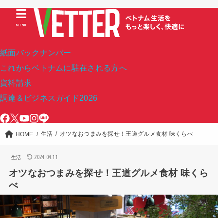
MENU
紙面バックナンバー
これからベトナムに駐在される方へ
資料請求
調達＆ビジネスガイド2026
生活
オツなおつまみを探せ！王道グルメ食材 味くらべ
HOME
2024.04.11
生活
オツなおつまみを探せ！王道グルメ食材 味くら
べ