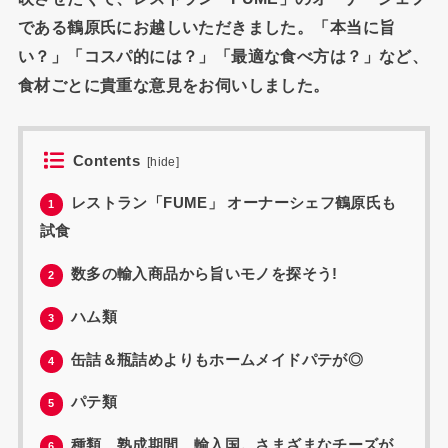
である鶴原氏にお越しいただきました。「本当に旨
い？」「コスパ的には？」「最適な食べ方は？」など、
食材ごとに貴重な意見をお伺いしました。
Contents
[
hide
]
レストラン「FUME」 オーナーシェフ鶴原氏も
1
試食
数多の輸入商品から旨いモノを探そう!
2
ハム類
3
缶詰＆瓶詰めよりもホームメイドパテが◎
4
パテ類
5
種類、熟成期間、輸入国。さまざまなチーズが
6