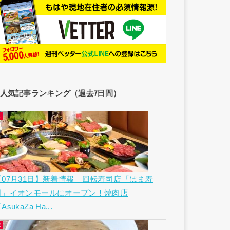
人気記事ランキング（過去7日間）
【07月31日】新着情報｜回転寿司店「はま寿
司」イオンモールにオープン！焼肉店
AsukaZa Ha...