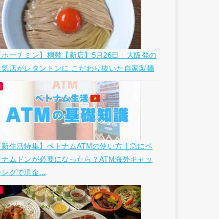
【ホーチミン】桐麺【新店】5月26日｜大阪発の
人気店がレタントンに こだわり抜いた自家製麺
【新生活特集】ベトナムATMの使い方｜急にベ
トナムドンが必要になったら？ATM海外キャッ
ングで現金...