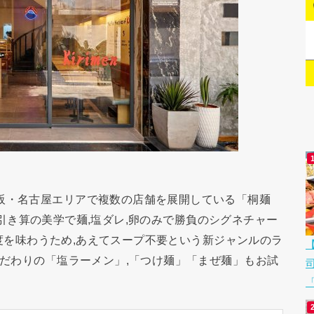
阪・名古屋エリアで複数の店舗を展開している「桐麺
陸！ 引き算の美学で麺,塩ダレ,卵のみで勝負のシグネチャー
完成度を味わうため,あえてスープ不要という新ジャンルのラ
こだわりの「塩ラーメン」,「つけ麺」「まぜ麺」もお試
「