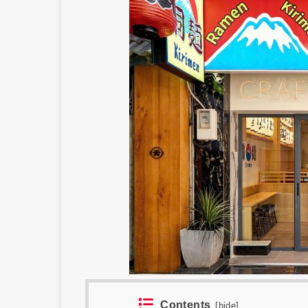
Contents
[
hide
]