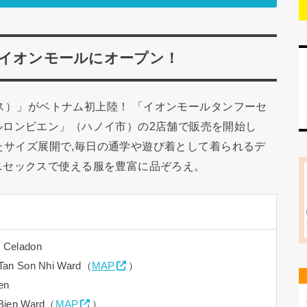
s」イオンモールにオープン！
シェス）」がベトナム初上陸！ 「イオンモールタンフーセ
ルロンビエン」（ハノイ市）の2店舗で販売を開始し
ーしたサイズ展開で,毎日の通学や遊び着として着られるデ
ニセックスで使える服を豊富に品ぞろえ。
 Celadon
, Tan Son Nhi Ward（
MAP
）
en
g Bien Ward（
MAP
）