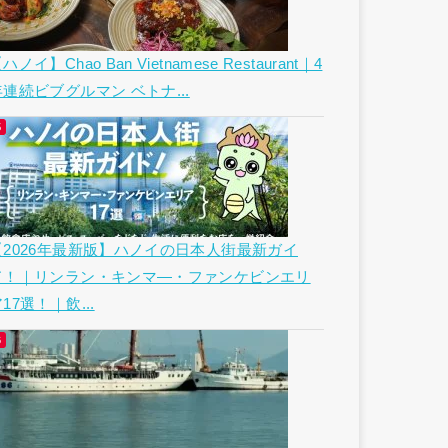
ハノイ】Chao Ban Vietnamese Restaurant｜4
年連続ビブグルマン ベトナ...
【2026年最新版】ハノイの日本人街最新ガイ
ド！｜リンラン・キンマ―・ファンケビンエリ
17選！｜飲...