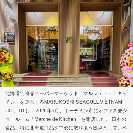
北海道で食品スーパーマーケット「マルシェ・デ・キッ
チン」を運営するMARUKOSHI SEAGULL VIETNAM
CO.,LTD.は、2026年5⽉、ホーチミン市にオフィス兼シ
ョールーム「Marche de Kitchen」を開店した。 ⽇本の
⾷品、特に北海道商品を中⼼に取り扱う拠点として、ベ