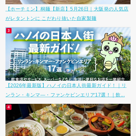
【ホーチミン】桐麺【新店】5月26日｜大阪発の人気店
がレタントンに こだわり抜いた自家製麺
【2026年最新版】ハノイの日本人街最新ガイド！｜リ
ンラン・キンマ―・ファンケビンエリア17選！｜飲...