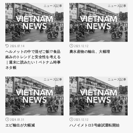
ニュース記事
ニュース記事
2026.07.14
2023.12.12
ヘルメットの中で混ぜご飯!?食品
農水産物の輸出、大幅増
絡みのトレンドと安全性を考える
｜週末に読みたい！ベトナム時事
ネタ帳
ニュース記事
ニュース記事
2024.01.31
2023.12.12
エビ輸出が大幅減
ハノイメトロ3号線試運転開始