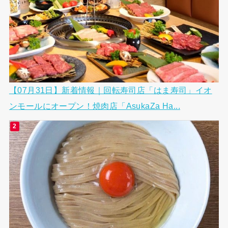
【07月31日】新着情報｜回転寿司店「はま寿司」イオ
ンモールにオープン！焼肉店「AsukaZa Ha...