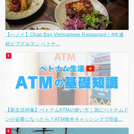
【ハノイ】Chao Ban Vietnamese Restaurant｜4年連
続ビブグルマン ベトナ...
【新生活特集】ベトナムATMの使い方｜急にベトナムド
ンが必要になったら？ATM海外キャッシングで現金...