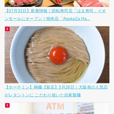
【07月31日】新着情報｜回転寿司店「はま寿司」イオ
ンモールにオープン！焼肉店「AsukaZa Ha...
【ホーチミン】桐麺【新店】5月26日｜大阪発の人気店
がレタントンに こだわり抜いた自家製麺