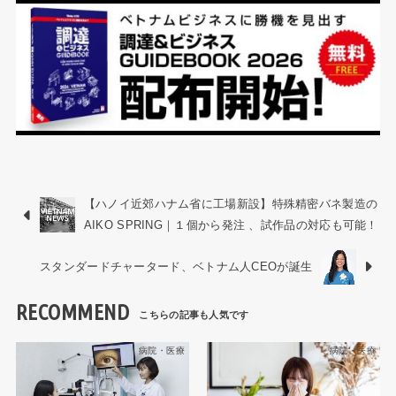
【ハノイ近郊ハナム省に工場新設】特殊精密バネ製造の
AIKO SPRING｜１個から発注 、試作品の対応も可能！
スタンダードチャータード、ベトナム人CEOが誕生
RECOMMEND
病院・医療
病院・医療