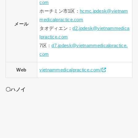
com
ホーチミン市1区：
hcmc.jpdesk@vietnam
medicalpractice.com
メール
タオディエン：
d2.jpdesk@vietnammedica
lpractice.com
7区：
d7.jpdesk@vietnammedicalpractice.
com
Web
vietnammedicalpractice.com/
〇ハノイ