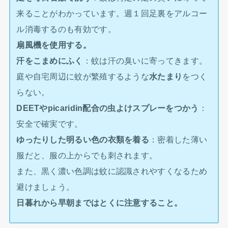
来ることがわかっています。週１回足裏をアルコー
ル消毒するのも有効です。
扇風機を使用する。
汗をこまめにふく
：蚊は汗の臭いに寄ってきます。
庭や自宅周辺に蚊が繁殖するような
水たまり
をつく
らない。
DEETやpicaridin配合の虫よけスプレーをつかう
：
安全で確実です。
ゆったりした明るい色の衣類を着る
：密着した薄い
服だと、服の上からでも刺されます。
また、黒く濃い色調は蚊に認識されやすくなるため
避けましょう。
日暮れから早朝まではとくに注意すること。