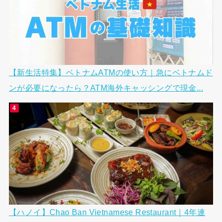
【新生活特集】ベトナムATMの使い方｜急にベトナムド
ンが必要になったら？ATM海外キャッシングで現金...
【ハノイ】Chao Ban Vietnamese Restaurant｜4年連