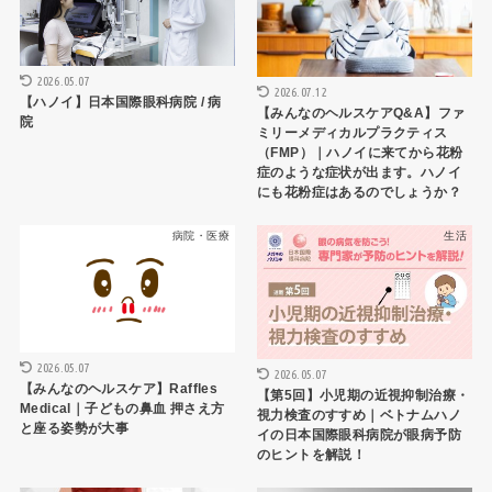
2026.05.07
2026.07.12
【ハノイ】日本国際眼科病院 / 病
【みんなのヘルスケアQ&A】ファ
院
ミリーメディカルプラクティス
（FMP）｜ハノイに来てから花粉
症のような症状が出ます。ハノイ
にも花粉症はあるのでしょうか？
病院・医療
生活
2026.05.07
2026.05.07
【みんなのヘルスケア】Raffles
【第5回】小児期の近視抑制治療・
Medical｜子どもの鼻血 押さえ方
視力検査のすすめ｜ベトナムハノ
と座る姿勢が大事
イの日本国際眼科病院が眼病予防
のヒントを解説！