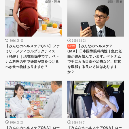
病院・医療
病院・医療
2026.05.07
2026.08.03
【みんなのヘルスケアQ&A】ファ
【みんなのヘルスケア
ミリーメディカルプラクティス
Q&A】日本国際眼科病院｜急に老
（FMP）｜現在妊娠中です。ベト
眼が進み悩んでいます。ベトナム
ナム料理の中で妊婦が気をつける
で手に入る目薬や治療など、症状
べき食べ物はありますか？
を緩和する良い方法はあります
か？
病院・医療
病院・医療
2026.07.27
2026.06.01
【みんなのヘルスケアQ&A】ロー
【みんなのヘルスケアQ&A】ロー