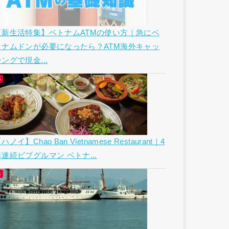
【新生活特集】ベトナムATMの使い方｜急にベ
トナムドンが必要になったら？ATM海外キャッ
ングで現金...
ハノイ】Chao Ban Vietnamese Restaurant｜4
年連続ビブグルマン ベトナ...