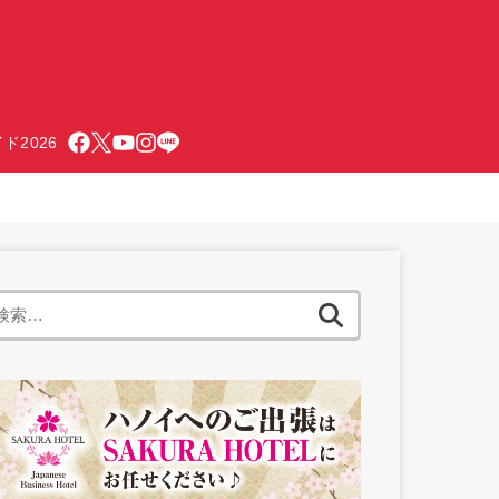
ド2026
検
索: