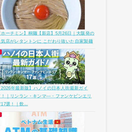
【ホーチミン】桐麺【新店】5月26日｜大阪発の
人気店がレタントンに こだわり抜いた自家製麺
【2026年最新版】ハノイの日本人街最新ガイ
ド！｜リンラン・キンマ―・ファンケビンエリ
17選！｜飲...