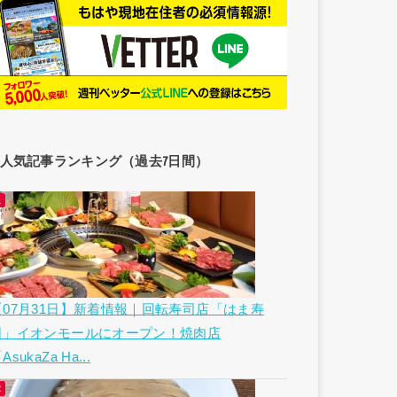
人気記事ランキング（過去7日間）
【07月31日】新着情報｜回転寿司店「はま寿
司」イオンモールにオープン！焼肉店
AsukaZa Ha...