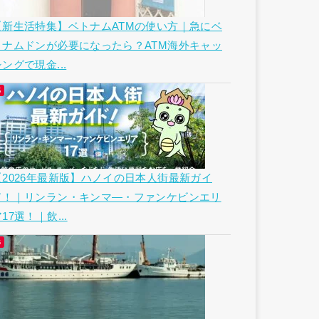
【新生活特集】ベトナムATMの使い方｜急にベ
トナムドンが必要になったら？ATM海外キャッ
ングで現金...
【2026年最新版】ハノイの日本人街最新ガイ
ド！｜リンラン・キンマ―・ファンケビンエリ
17選！｜飲...