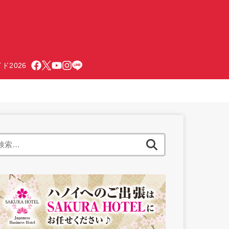
ド2026
検
索: