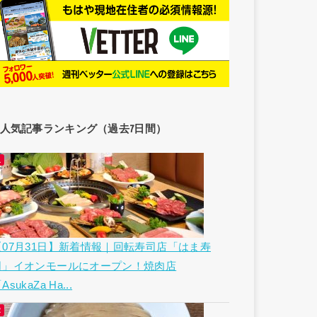
人気記事ランキング（過去7日間）
【07月31日】新着情報｜回転寿司店「はま寿
司」イオンモールにオープン！焼肉店
AsukaZa Ha...