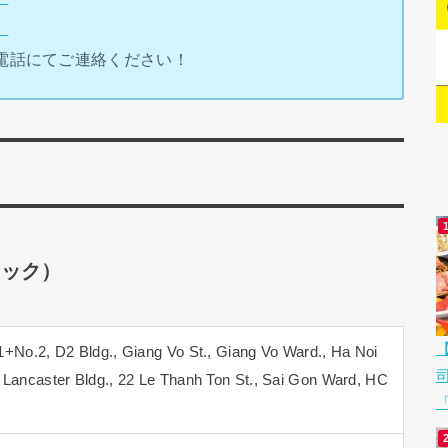
）
電話にてご連絡ください！
ニック）
D2 Bldg., Giang Vo St., Giang Vo Ward., Ha Noi
ster Bldg., 22 Le Thanh Ton St., Sai Gon Ward, HC
「