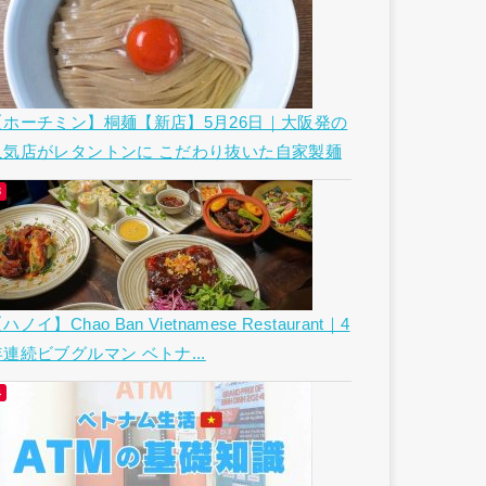
【ホーチミン】桐麺【新店】5月26日｜大阪発の
人気店がレタントンに こだわり抜いた自家製麺
ハノイ】Chao Ban Vietnamese Restaurant｜4
年連続ビブグルマン ベトナ...