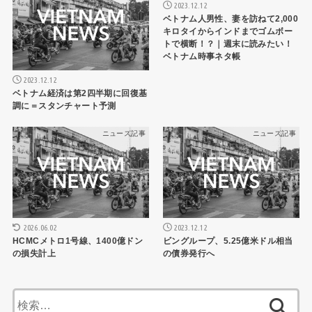
2023.12.12
ベトナム人男性、妻を訪ねて2,000
キロタイからインドまでゴムボー
トで横断！？｜週末に読みたい！
ベトナム時事ネタ帳
2023.12.12
ベトナム経済は第2四半期に回復基
調に＝スタンチャート予測
ニュース記事
ニュース記事
2026.06.02
2023.12.12
HCMCメトロ1号線、1400億ドン
ビングループ、5.25億米ドル相当
の損失計上
の債券発行へ
検