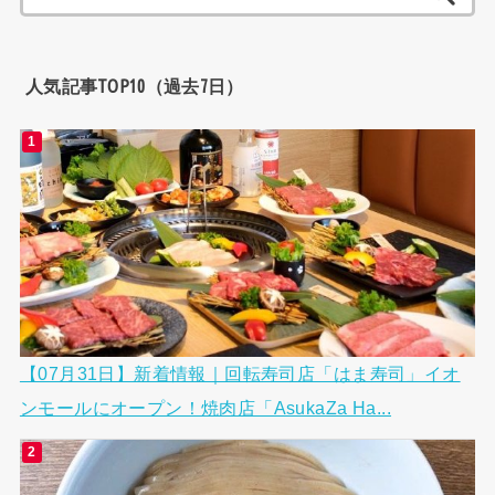
索:
人気記事TOP10（過去7日）
【07月31日】新着情報｜回転寿司店「はま寿司」イオ
ンモールにオープン！焼肉店「AsukaZa Ha...