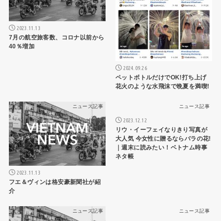
2023.11.13
7月の航空旅客数、コロナ以前から
40％増加
2024.09.26
ペットボトルだけでOK!打ち上げ
花火のような水飛沫で晩夏を満喫!
ニュース記事
ニュース記事
2023.12.12
リウ・イーフェイなりきり写真が
大人気 今女性に贈るならバラの花!
｜週末に読みたい！ベトナム時事
ネタ帳
2023.11.13
フエ＆ヴィンは格安豪新聞社が紹
介
ニュース記事
ニュース記事