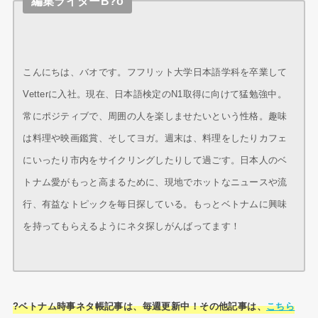
編集ライターB?o
こんにちは、バオです。フフリット大学日本語学科を卒業して
Vetterに入社。現在、日本語検定のN1取得に向けて猛勉強中。
常にポジティブで、周囲の人を楽しませたいという性格。趣味
は料理や映画鑑賞、そしてヨガ。週末は、料理をしたりカフェ
にいったり市内をサイクリングしたりして過ごす。日本人のベ
トナム愛がもっと高まるために、現地でホットなニュースや流
行、有益なトピックを毎日探している。もっとベトナムに興味
を持ってもらえるようにネタ探しがんばってます！
?ベトナム時事ネタ帳記事は、毎週更新中！その他記事は、
こちら