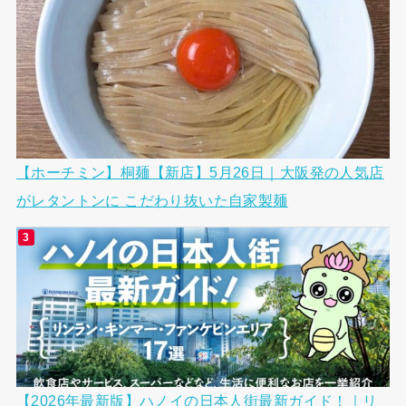
【ホーチミン】桐麺【新店】5月26日｜大阪発の人気店
がレタントンに こだわり抜いた自家製麺
【2026年最新版】ハノイの日本人街最新ガイド！｜リ