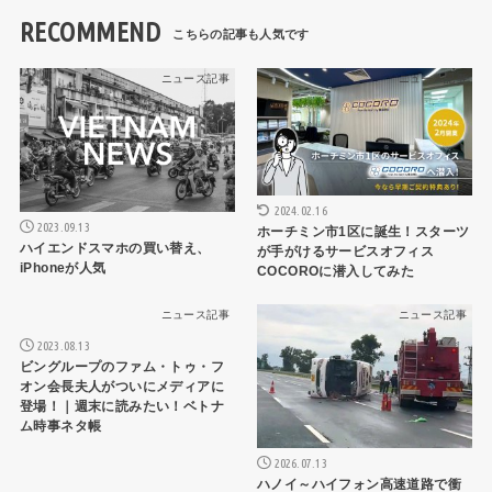
RECOMMEND
ニュース記事
ニュース記事
2024.02.16
2023.09.13
ホーチミン市1区に誕生！スターツ
ハイエンドスマホの買い替え、
が手がけるサービスオフィス
iPhoneが人気
COCOROに潜入してみた
ニュース記事
ニュース記事
2023.08.13
ビングループのファム・トゥ・フ
オン会長夫人がついにメディアに
登場！｜週末に読みたい！ベトナ
ム時事ネタ帳
2026.07.13
ハノイ～ハイフォン高速道路で衝