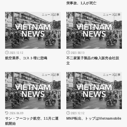
突事故、1人が死亡
ニュース記事
ニュース記事
2023.12.12
2023.08.13
航空業界、コスト増に悲鳴
不二家菓子製品の輸入販売会社設
立
ニュース記事
ニュース記事
2026.06.09
2023.12.12
サン・フーコック航空、11月に運
MNP転出、トップはVietnamobile
航開始