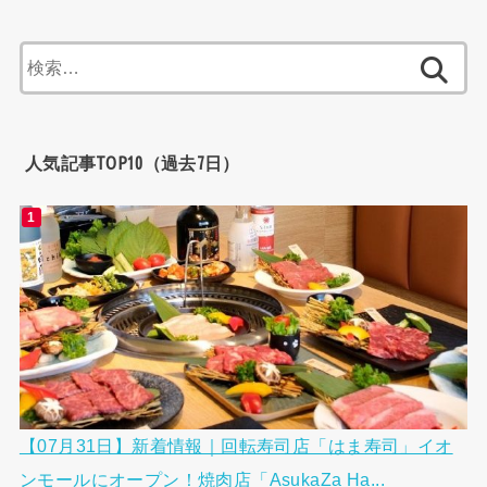
検
索:
人気記事TOP10（過去7日）
【07月31日】新着情報｜回転寿司店「はま寿司」イオ
ンモールにオープン！焼肉店「AsukaZa Ha...