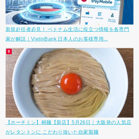
新規赴任者必見！ ベトナム生活に役立つ情報を各専門
家が解説｜VietinBank 日本人のお客様専用...
【ホーチミン】桐麺【新店】5月26日｜大阪発の人気店
がレタントンに こだわり抜いた自家製麺