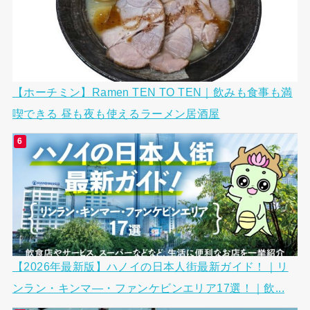
【ホーチミン】Ramen TEN TO TEN｜飲みも食事も満
喫できる 昼も夜も使えるラーメン居酒屋
【2026年最新版】ハノイの日本人街最新ガイド！｜リ
ンラン・キンマ―・ファンケビンエリア17選！｜飲...