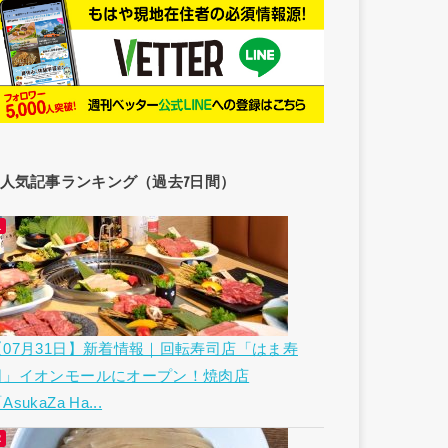
人気記事ランキング（過去7日間）
【07月31日】新着情報｜回転寿司店「はま寿
司」イオンモールにオープン！焼肉店
AsukaZa Ha...