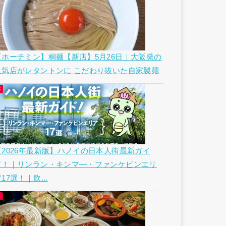
【ホーチミン】桐麺【新店】5月26日｜大阪発の
人気店がレタントンに こだわり抜いた自家製麺
【2026年最新版】ハノイの日本人街最新ガイ
ド！｜リンラン・キンマ―・ファンケビンエリ
17選！｜飲...