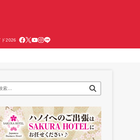
ド2026
検
索: