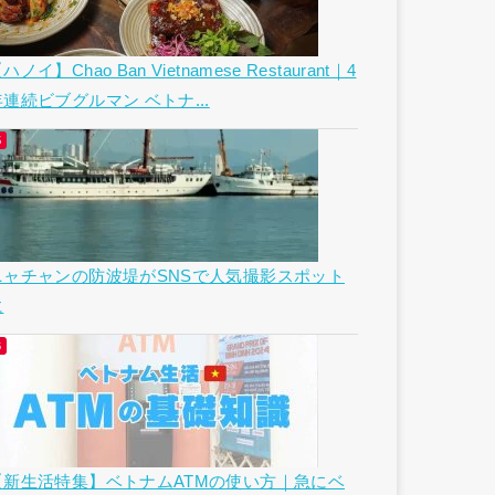
ハノイ】Chao Ban Vietnamese Restaurant｜4
年連続ビブグルマン ベトナ...
ニャチャンの防波堤がSNSで人気撮影スポット
に
【新生活特集】ベトナムATMの使い方｜急にベ