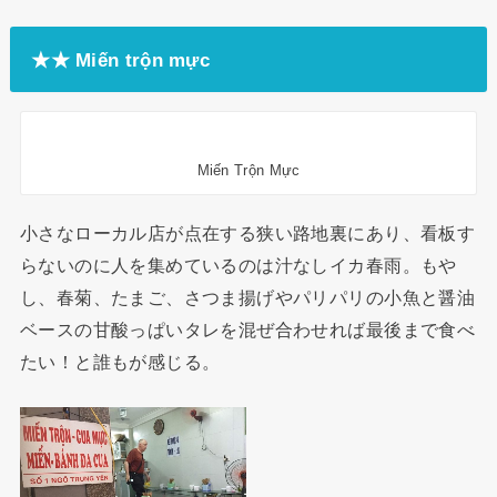
★★ Miến trộn mực
Miến Trộn Mực
小さなローカル店が点在する狭い路地裏にあり、看板す
らないのに人を集めているのは汁なしイカ春雨。もや
し、春菊、たまご、さつま揚げやパリパリの小魚と醤油
ベースの甘酸っぱいタレを混ぜ合わせれば最後まで食べ
たい！と誰もが感じる。