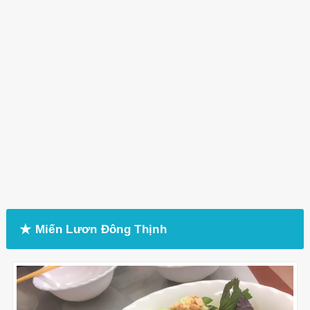
★ Miến Lươn Đông Thịnh