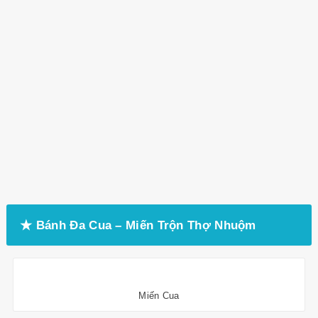
★ Bánh Đa Cua – Miến Trộn Thợ Nhuộm
Miến Cua