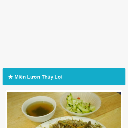
★ Miến Lươn Thủy Lợi