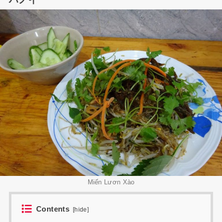
Miến Lươn Xào
Contents
[
hide
]