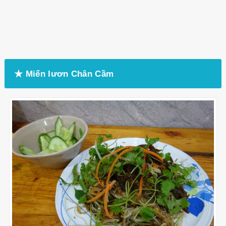
★ Miến lươn Chân Cầm