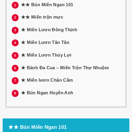
★★ Bún Miến Ngan 101
1
★★ Miến trộn mực
2
★ Miến Lươn Đông Thịnh
3
★ Miến Lươn Tân Tân
4
★ Miến Lươn Thủy Lợi
5
★ Bánh Đa Cua – Miến Trộn Thợ Nhuộm
6
★ Miến lươn Chân Cầm
7
★ Bún Ngan Huyền Anh
8
★★ Bún Miến Ngan 101