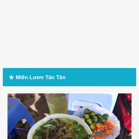
★ Miến Lươn Tân Tân