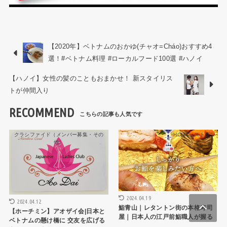
【2020年】ベトナムのおかゆ(チャオ=Cháo)おすすめ4
選！#ベトナム料理 #ローカルフード100選 #ハノイ
【ハノイ】女性の髪のこともおまかせ！ 新スタイリス
トが仲間入り
RECOMMEND
クラシファイド（メンバー募集・その
HCMCレストラン
他）
2024.04.19
2024.04.12
鮨青山｜レタントン街の本格寿司
【ホーチミン】アオザイ会|日本と
屋｜日本人の江戸前鮨職人が握る
ベトナムの懸け橋に 交友を広げる