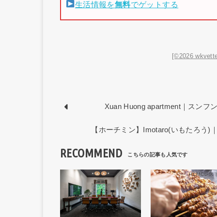
生活情報を
無料
でゲットする
[©2026 wkvette
Xuan Huong apartmen
【ホーチミン】Imotaro(いもたろ
RECOMMEND
生活
HCMCレス