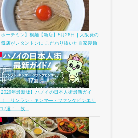
【ホーチミン】桐麺【新店】5月26日｜大阪発の
人気店がレタントンに こだわり抜いた自家製麺
【2026年最新版】ハノイの日本人街最新ガイ
ド！｜リンラン・キンマ―・ファンケビンエリ
17選！｜飲...