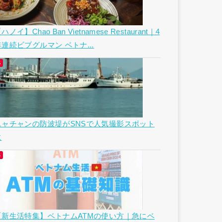
ハノイ】Chao Ban Vietnamese Restaurant｜4
年連続ビブグルマン ベトナ...
ニャチャンの防波堤がSNSで人気撮影スポット
に
【新生活特集】ベトナムATMの使い方｜急にベ