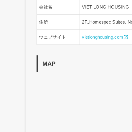
会社名
VIET LONG HOUS
住所
2F.,Homespec Suites, N
ウェブサイト
vietlonghousing.com
MAP