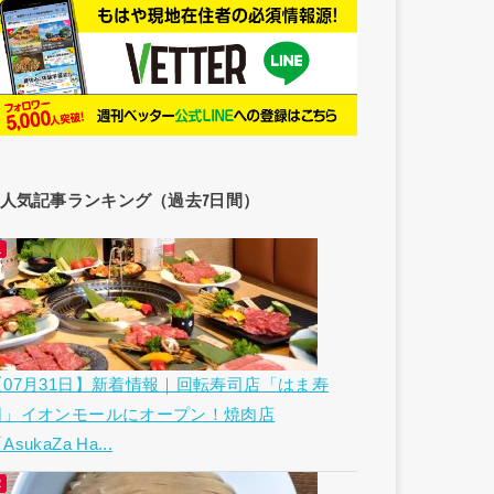
人気記事ランキング（過去7日間）
【07月31日】新着情報｜回転寿司店「はま寿
司」イオンモールにオープン！焼肉店
AsukaZa Ha...