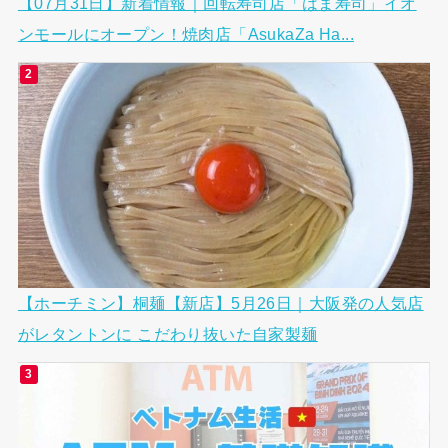
【07月31日】新着情報｜回転寿司店「はま寿司」イオ
ンモールにオープン！焼肉店「AsukaZa Ha...
【ホーチミン】桐麺【新店】5月26日｜大阪発の人気店
がレタントンに こだわり抜いた自家製麺