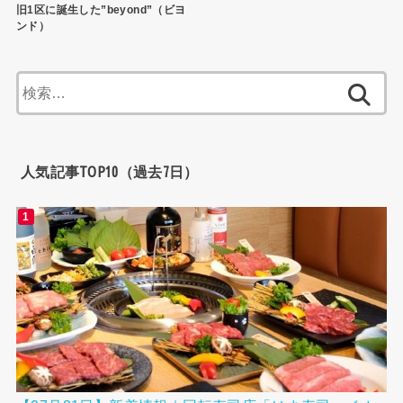
旧1区に誕生した”beyond”（ビヨ
ンド）
検
索:
人気記事TOP10（過去7日）