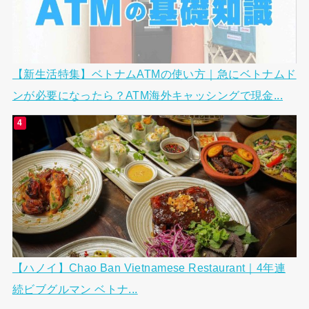
【新生活特集】ベトナムATMの使い方｜急にベトナムド
ンが必要になったら？ATM海外キャッシングで現金...
【ハノイ】Chao Ban Vietnamese Restaurant｜4年連
続ビブグルマン ベトナ...