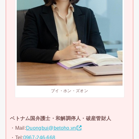
ブイ・ホン・ズオン
ベトナム国弁護士・和解調停人・破産管財人
・Mail:
Duongbui@betoho.vn
・Tel:
0967-246-668