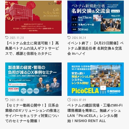
ビジネス
イベント・ビジネスセミナー
2025.11.28
2026.04.24
【ベトナム全土に発送可能！】髙
イベント終了：【4月23日開催】ベ
島屋ベトナムの法人ギフトサービ
トナム新規赴任者 名刺交換＆交流
スで、感謝と信頼をカタチに
会 inハノイ
イベント・ビジネスセミナー
ビジネス
2025.01.02
2026.07.09
【セミナー動画公開中！】日系企
ベトナムの建設現場・工場のWi-Fi
業様のDXソリューションの推進と
環境構築を簡単に。無線メッシュ
サイバーセキュリティ対策につい
LAN「PicoCELA」レンタル開
てのセミナーを開催！
始！NISHIO RENT ALL