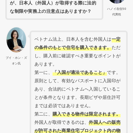
が、日本人（外国人）が取得する際に法的
ハノイ在住50
な制限や実務上の注意点はありますか？
代男性
ベトナム法上、日本人を含む外国人は
一定
の条件のもとで住宅を購入できます。
ただ
し、購入前に確認すべき重要なポイントが
ブイ・ホン・ズ
あります。
オン氏
第一に、
「入国が適法であること」
です。
原則として、有効なパスポートに入国印が
あり、合法的にベトナムへ入国しているこ
とが条件となります。長期ビザや居住許可
までは必須ではありません。
第二に、
購入できる物件は限定されます。
外国人が取得できるのは、
外国人への販売
が許可された商業住宅プロジェクト内の物