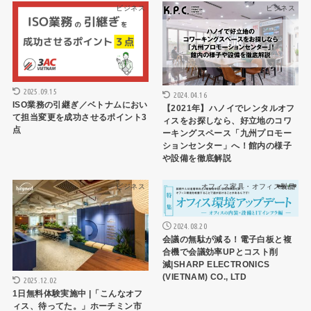
ビジネス
ビジネス
2025.09.15
2024.04.16
ISO業務の引継ぎ／ベトナムにおい
【2021年】ハノイでレンタルオフ
て担当変更を成功させるポイント3
ィスをお探しなら、好立地のコワ
点
ーキングスペース「九州プロモー
ションセンター」へ！館内の様子
や設備を徹底解説
ビジネス
オフィス家具・オフィス製品
2024.08.20
会議の無駄が減る！電子白板と複
合機で会議効率UPとコスト削
減|SHARP ELECTRONICS
(VIETNAM) CO., LTD
2025.12.02
1日無料体験実施中 |「こんなオフ
ィス、待ってた。」ホーチミン市