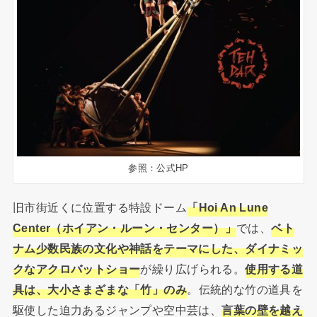
参照：公式HP
旧市街近くに位置する特設ドーム
「Hoi An Lune
Center（ホイアン・ルーン・センター）」
では、
ベト
ナム少数民族の文化や神話をテーマにした、ダイナミッ
クなアクロバットショー
が繰り広げられる。
使用する道
具は、大小さまざまな「竹」のみ
。伝統的な竹の道具を
駆使した迫力あるジャンプや空中芸は、
言葉の壁を越え