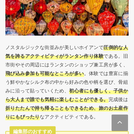
ノスタルジックな街並みが美しいホイアンで
圧倒的な人
気を誇るアクティビティがランタン作り体験
である。旧
市街やその周辺にはランタンのショップ兼工房が多く、
飛び込み参加も可能なところが多い
。体験では豊富に揃
う鮮やかなシルク布の中から好みの色や柄を選び、骨組
みに沿って貼っていくため、
初心者にも優しく、子供か
ら大人まで誰でも気軽に楽しむことができる。
完成後は
折りたたんで持ち帰ることもできるため、旅のお土産作
りにもぴったり
なアクティビティである。
編集部のおすすめ