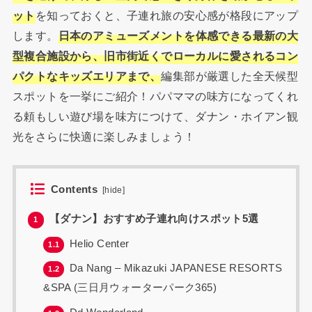
ット
を知っておくと、子連れ旅の安心感が格段にアップ
します。
日本のアミューズメントを体感できる最新の大
型複合施設から、旧市街近くでローカルに愛されるコン
パクトなキッズエリアまで、
編集部が厳選した全天候型
スポットを一挙にご紹介！パパママの味方になってくれ
る頼もしい遊び場を味方につけて、ダナン・ホイアン観
光をさらに快適に楽しみましょう！
Contents
[
hide
]
【ダナン】おすすめ子連れ向けスポット5選
1
Helio Center
1.1
Da Nang – Mikazuki JAPANESE RESORTS
1.2
&SPA (三日月ウォーターパーク365)