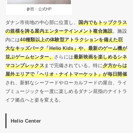
参照：公式HP
ダナン市街地の中心部に位置し、
国内でもトップクラス
の規模を誇る屋内エンターテインメント複合施設
。施設
内には
40種類以上の体験型アトラクションを備えた巨
大なキッズパーク「Helio Kids」や、最新のゲーム機が
並ぶゲームセンター、
さらには
最新映画を楽しめるシネ
マコンプレックス
まで完備されている。特に
夕方からは
屋外エリアで「ヘリオ・ナイトマーケット」が毎日開催
され、新鮮なシーフードやローカルフードの屋台、ライ
ブミュージックを一度に楽しめるダナン屈指のナイトラ
イフ拠点へと姿を変える。
Helio Center