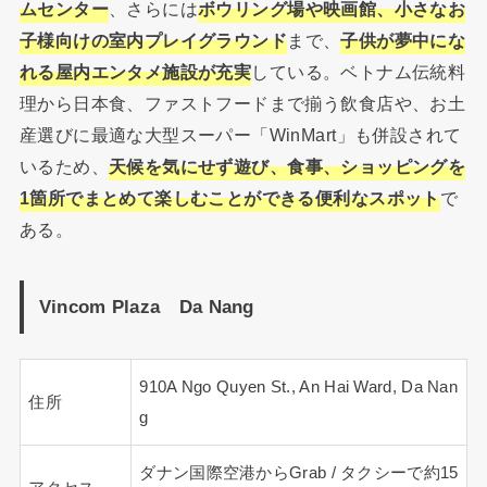
ムセンター
、さらには
ボウリング場や映画館、小さなお
子様向けの室内プレイグラウンド
まで、
子供が夢中にな
れる屋内エンタメ施設が充実
している。ベトナム伝統料
理から日本食、ファストフードまで揃う飲食店や、お土
産選びに最適な大型スーパー「WinMart」も併設されて
いるため、
天候を気にせず遊び、食事、ショッピングを
1箇所でまとめて楽しむことができる便利なスポット
で
ある。
Vincom Plaza Da Nang
910A Ngo Quyen St., An Hai Ward, Da Nan
住所
g
ダナン国際空港からGrab / タクシーで約15