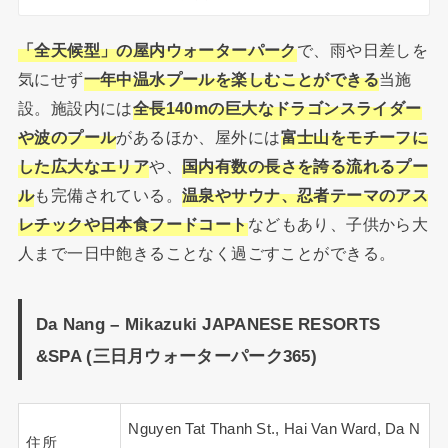
「全天候型」の屋内ウォーターパーク
で、雨や日差しを
気にせず
一年中温水プールを楽しむことができる
当施
設。施設内には
全長140mの巨大なドラゴンスライダー
や波のプール
があるほか、屋外には
富士山をモチーフに
した広大なエリア
や、
国内有数の長さを誇る流れるプー
ル
も完備されている。
温泉やサウナ、忍者テーマのアス
レチックや日本食フードコート
などもあり、子供から大
人まで一日中飽きることなく過ごすことができる。
Da Nang – Mikazuki JAPANESE RESORTS
&SPA (三日月ウォーターパーク365)
Nguyen Tat Thanh St., Hai Van Ward, Da N
住所