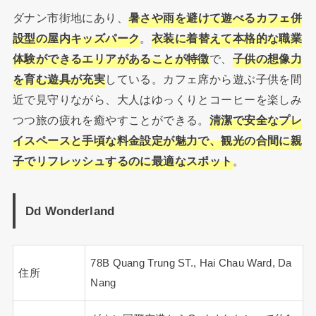
ダナン市街地にあり、
暑さや雨を避けて遊べるカフェ併
設型の屋内キッズパーク
。
衣装に着替えて本格的な職業
体験ができるエリアがあることが特徴
で、
子供の想像力
を育む遊具が充実
している。カフェ席から遊ぶ子供を間
近で見守りながら、大人はゆっくりとコーヒーを楽しみ
つつ旅の疲れを癒やすことができる。
清潔で安全なプレ
イスペースと手頃な料金設定が魅力で、観光の合間に親
子でリフレッシュするのに最適なスポット
。
Dd Wonderland
78B Quang Trung ST., Hai Chau Ward, Da
住所
Nang