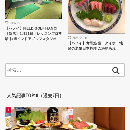
2026.05.07
【ハノイ】FIELD GOLF HANOI
【新店】1月11日｜レッスンプロ常
2024.04.10
駐 快適インドアゴルフスタジオ
【ハノイ】寿司処 豊｜タイホー地
区の老舗日本料理 ご堪能あれ
検
索:
人気記事TOP10（過去7日）