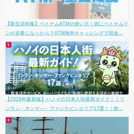
【新生活特集】ベトナムATMの使い方｜急にベトナムド
ンが必要になったら？ATM海外キャッシングで現金...
【2026年最新版】ハノイの日本人街最新ガイド！｜リ
ンラン・キンマ―・ファンケビンエリア17選！｜飲...