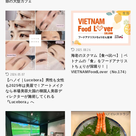
部の大型カフェ
生活
生活
2025.08.26
海老のヌクマム【食べ比べ】｜ベ
トナムの「食」をフードアナリス
トちぇりが深堀り！｜
VIETNAMFoodLover（No.174）
2026.05.07
【ハノイ｜Lucebora】男性も女性
も2025年は美眉で！アートメイク
なら本場美容大国の韓国人美容デ
ィレクターが施術してくれる
『Lucebora』へ
生活
ハノイレストラン