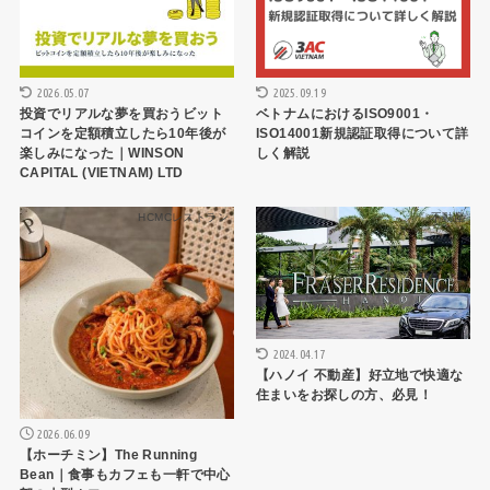
2026.05.07
2025.09.19
投資でリアルな夢を買おうビット
ベトナムにおけるISO9001・
コインを定額積立したら10年後が
ISO14001新規認証取得について詳
楽しみになった｜WINSON
しく解説
CAPITAL (VIETNAM) LTD
HCMCレストラン
不動産
2024.04.17
【ハノイ 不動産】好立地で快適な
住まいをお探しの方、必見！
2026.06.09
【ホーチミン】The Running
Bean｜食事もカフェも一軒で中心