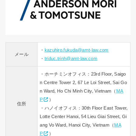
・
kazuhiro.fukuda@amt-law.com
メール
・
triduc.trinh@amt-law.com
・ホーチミンオフィス：23rd Floor, Saigo
n Centre Tower 2, 67 Le Loi Street, Sai Go
n Ward, Ho Chi Minh City, Vietnam（
MA
P
）
住所
・ハノイオフィス：30th Floor East Tower,
Lotte Center Hanoi, 54 Lieu Giai Street, Gi
ang Vo Ward, Hanoi City, Vietnam（
MA
P
）