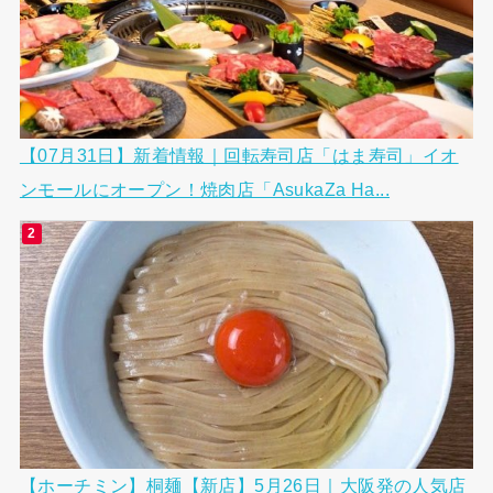
【07月31日】新着情報｜回転寿司店「はま寿司」イオ
ンモールにオープン！焼肉店「AsukaZa Ha...
【ホーチミン】桐麺【新店】5月26日｜大阪発の人気店