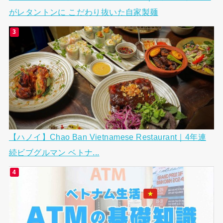
がレタントンに こだわり抜いた自家製麺
【ハノイ】Chao Ban Vietnamese Restaurant｜4年連
続ビブグルマン ベトナ...