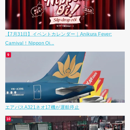
【7月31日】イベントカレンダー｜Anikura Fever:
Carnival！Nippon Oi...
エアバスA321ネオ17機が運航停止