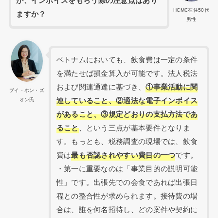
が、インボイスをもらう際の注意点はあり
HCMC在住50代
ますか？
男性
ベトナムにおいても、飲食費は一定の条件
を満たせば損金算入が可能です。法人税法
および関連通達に基づき、
①事業活動に関
ブイ・ホン・ズ
連していること、②適法な電子インボイス
オン氏
があること、③規定どおりの支払方法であ
ること
、という三点が基本要件となりま
す。もっとも、税務調査の現場では、飲食
費は
最も否認されやすい費目の一つ
です。
・第一に重要なのは「事業目的の説明可能
性」です。出張先での会食であれば出張日
程との整合性が求められます。接待費の場
合は、誰を何名招待し、どの案件や契約に