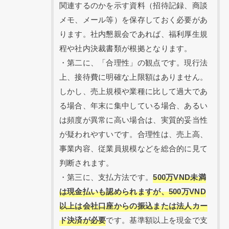
関連するのかを示す資料（招待記録、商談
メモ、メール等）を保存しておく必要があ
ります。社内懇親会であれば、福利厚生規
程や社内決裁書類が根拠となります。
・第二に、「合理性」の観点です。現行法
上、接待費に明確な上限額はありません。
しかし、売上規模や業種に比して過大であ
る場合、年末に集中している場合、あるい
は頻度が異常に高い場合は、実質的妥当性
が疑われやすいです。合理性は、売上高、
事業内容、従業員規模などを総合的に見て
判断されます。
・第三に、支払方法です。
500万VND未満
は現金払いも認められますが、500万VND
以上は会社口座からの振込または法人カー
ド決済が必要
です。基準額以上を現金で支