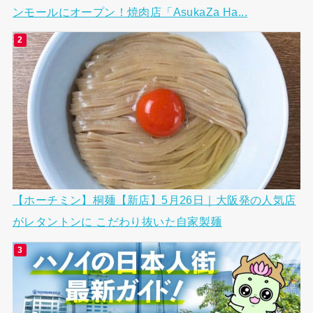
ンモールにオープン！焼肉店「AsukaZa Ha...
【ホーチミン】桐麺【新店】5月26日｜大阪発の人気店
がレタントンに こだわり抜いた自家製麺