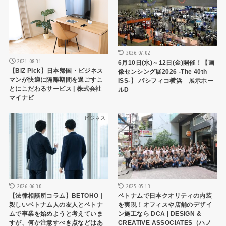
2026.07.02
2021.08.31
6月10日(水)～12日(金)開催！【画
【BIZ Pick】日本帰国・ビジネス
像センシング展2026 -The 40th
マンが快適に隔離期間を過ごすこ
ISS-】 パシフィコ横浜 展示ホー
とにこだわるサービス | 株式会社
ルD
マイナビ
ビジネス
ビジネス
2026.06.30
2025.05.13
【法律相談所コラム】BETOHO｜
ベトナムで日本クオリティの内装
親しいベトナム人の友人とベトナ
を実現！オフィスや店舗のデザイ
ムで事業を始めようと考えていま
ン施工なら DCA | DESIGN &
すが、何か注意すべき点などはあ
CREATIVE ASSOCIATES（ハノ