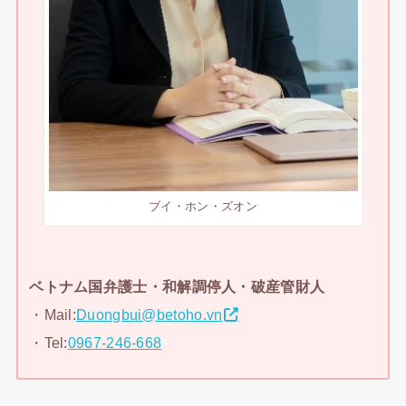
ブイ・ホン・ズオン
ベトナム国弁護士・和解調停人・破産管財人
・Mail:
Duongbui@betoho.vn
・Tel:
0967-246-668