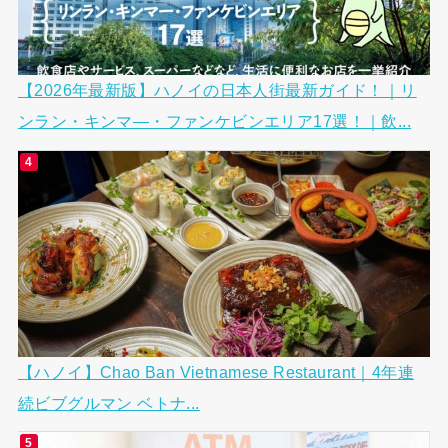
【2026年最新版】ハノイの日本人街最新ガイド！｜リ
ンラン・キンマ―・ファンケビンエリア17選！｜飲...
【ハノイ】Chao Ban Vietnamese Restaurant｜4年連
続ビブグルマン ベトナ...