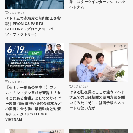
業！スターツインターナショナル
ベトナム
2025.06.25
ベトナムで高精度な切削加工を実
現｜PRONICS PARTS
FACTORY（プロニクス・パー
ツ・ファクトリー）
イベント・ビジネスセミナー
ビジネス
2024.07.15
2019.10.24
【セミナー動画公開中！】ファ
できる駐在員はここが違う？ベト
ム・ミン・チン首相が警告！「今
ナムでの日経新聞の活用方法を聞
そこにある危機」としてのサイバ
いてみた！そこには電子版のスマ
ー攻撃 情報漏洩や身代金請求など
ートな使い方が！
の実害に合う前に最新動向と対策
をチェック！|CYLLENGE
VIETNAM
ビジネス
イベント・ビジネスセミナー