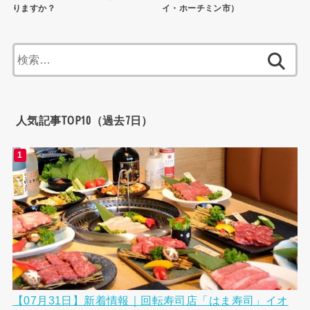
りますか？
イ・ホーチミン市）
検
索:
人気記事TOP10（過去7日）
【07月31日】新着情報｜回転寿司店「はま寿司」イオ