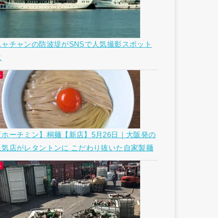
ニャチャンの防波堤がSNSで人気撮影スポット
に
【ホーチミン】桐麺【新店】5月26日｜大阪発の
人気店がレタントンに こだわり抜いた自家製麺