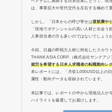
ベトナムに展開する日系企業にとって、現
は、事業拡大や世代交代を左右する極めて
しかし、「日本からの呼び寄せは
渡航費や
「現地でポテンシャルの高い人材と出会う効
人事担当者の方も多いのではないでしょう
今回、日越の即戦力人材に特化したスカウ
THANK ASIA CORP.（株式会社サン
就労を希望する日本人求職者の転職動向レポ
本レポートには、「月収1,000USD以上
属性・動向データも収録されています。
本記事では、レポートの中から現地法人が
ハイライトを厳選してお届けします。