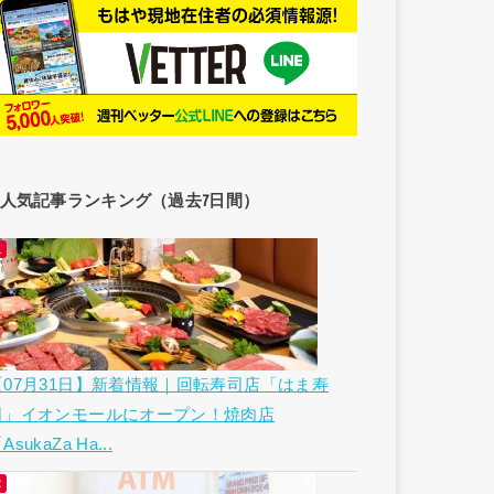
人気記事ランキング（過去7日間）
【07月31日】新着情報｜回転寿司店「はま寿
司」イオンモールにオープン！焼肉店
AsukaZa Ha...