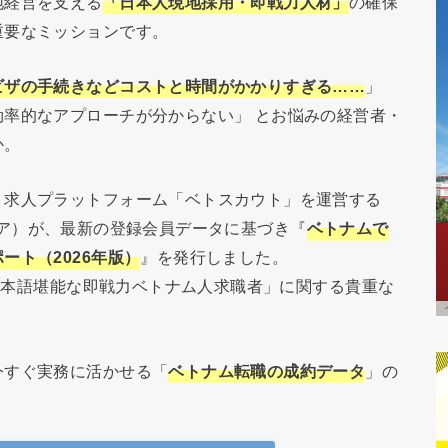
地経営を支える
「日本人現地採用・即戦力人材」
の確保
重要なミッションです。
ビザの手続きなどコストと時間がかかりすぎる……
」
率的なアプローチが分からない」 とお悩みの経営者・
か。
ト求人プラットフォーム「ベトスカウト」を運営する
クアジア）が、最新の登録会員データに基づき『
ベトナムで
ート（2026年版）
』を発行しました。
の日本語堪能な即戦力ベトナム人求職者」に関する貴重な
今すぐ実務に活かせる「
ベトナム転職の成約データ
」の