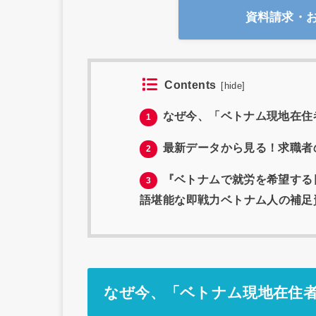
資料請求・
Contents
[
hide
]
なぜ今、「ベトナム現地在住
1
最新データから見る！求職者
2
『ベトナムで就労を希望する日
3
語堪能な即戦力ベトナム人の補足
なぜ今、「ベトナム現地在住