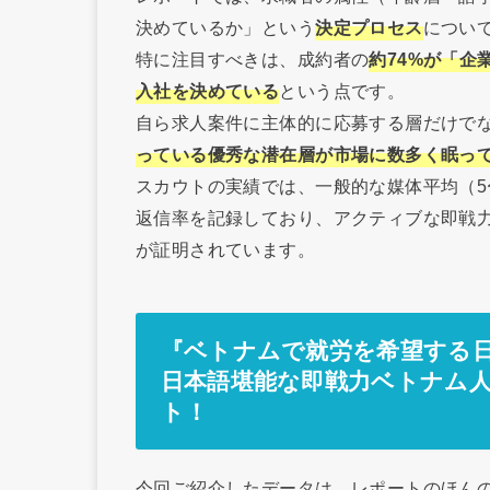
決めているか」という
決定プロセス
につい
特に注目すべきは、成約者の
約74%が「
入社を決めている
という点です。
自ら求人案件に主体的に応募する層だけで
っている優秀な潜在層が市場に数多く眠っ
スカウトの実績では、一般的な媒体平均（5
返信率を記録しており、アクティブな即戦
が証明されています。
『ベトナムで就労を希望する日本
日本語堪能な即戦力ベトナム
ト！
今回ご紹介したデータは、レポートのほん