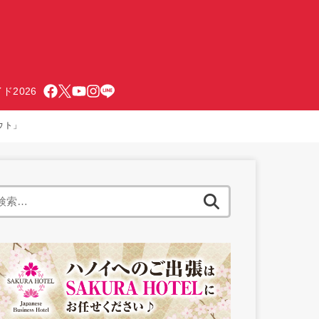
ド2026
ウト」
検
索: