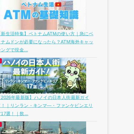
【新生活特集】ベトナムATMの使い方｜急にベ
トナムドンが必要になったら？ATM海外キャッ
ングで現金...
【2026年最新版】ハノイの日本人街最新ガイ
ド！｜リンラン・キンマ―・ファンケビンエリ
17選！｜飲...