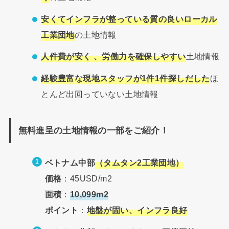
安くてインフラが整っている質の良いローカル
工業団地
の土地情報
人件費が安く 、労働力を確保しやすい
土地情報
経験豊富な現地スタッフが1件1件探しだした
ほ
とんど出回っていない土地情報
無料進呈の土地情報の一部をご紹介！
ベトナム中部
（タムタン2工業団地）
価格
：45USD/m2
面積
：
10,099m2
ポイント
：
地盤が固い、インフラ良好