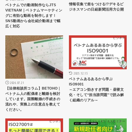
情報収集で差をつける!?デキるビ
ベトナムでの動画制作ならJTS
ジネスマンの日経新聞活用方公開
VIETNAM｜ベトナムマーケティン
グに有効な動画を制作します！
SNS動画から会社紹介動画まで幅
広く対応
ビジネス
ビジネス
2025.12.15
ベトナムあるあるから学ぶ
2026.07.21
ISO9001
【法律相談所コラム】BETOHO｜
～エアコン効きすぎ問題・昼寝文
ベトナム人の配偶者と離婚を検討
化・そして“担当誰問題”で読み解
しています。国際離婚の手続きの
く組織のリアル～
流れや、実務上の注意点を教えて
ください。
ビジネス
イベント・ビジネスセミナー