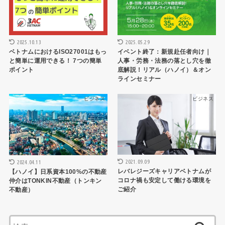
2025.10.13
2025.05.29
ベトナムにおけるISO27001はもっ
イベント終了：新規赴任者向け｜
と簡単に運用できる！ 7つの簡単
人事・労務・法務の落とし穴を徹
ポイント
底解説！リアル（ハノイ）＆オン
ラインセミナー
ビジネス
ビジネス
2021.09.09
2024.04.11
レバレジーズキャリアベトナムが
【ハノイ】日系資本100%の不動産
コロナ禍も安定して働ける環境を
仲介はTONKIN不動産（トンキン
ご紹介
不動産）
検