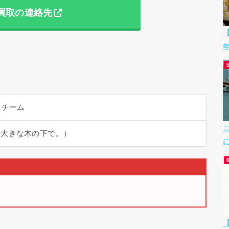
買取の連絡先
【
せ
トチーム
の大きな木の下で。）