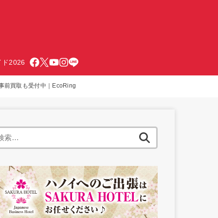
ド2026
買取も受付中｜EcoRing
検
索: