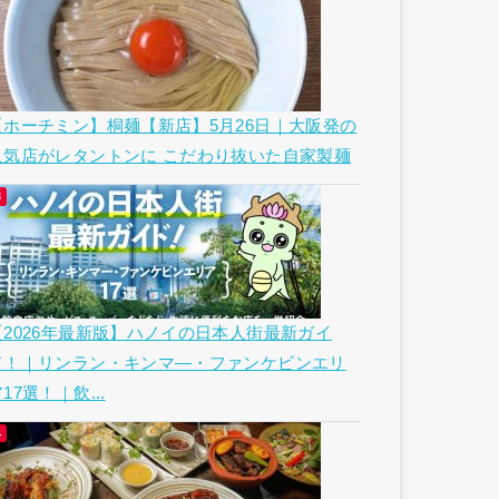
【ホーチミン】桐麺【新店】5月26日｜大阪発の
人気店がレタントンに こだわり抜いた自家製麺
【2026年最新版】ハノイの日本人街最新ガイ
ド！｜リンラン・キンマ―・ファンケビンエリ
17選！｜飲...