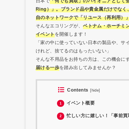
日本で
「何でも買取」のパイオニアとして全
Ring）」。ブランド品や貴金属だけでな
自のネットワークで「リユース（再利用）
そんなエコリングが、
ベトナム・ホーチミ
イベント
を開催します！
「家の中に使っていない日本の製品や、サイ
けれど、捨てるのはもったいない」
そんな不用品をお持ちの方は、この機会に
届ける一歩
を踏み出してみませんか？
Contents
[
hide
]
イベント概要
1
忙しい方に嬉しい！「事前買
2