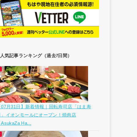
人気記事ランキング（過去7日間）
【07月31日】新着情報｜回転寿司店「はま寿
司」イオンモールにオープン！焼肉店
AsukaZa Ha...