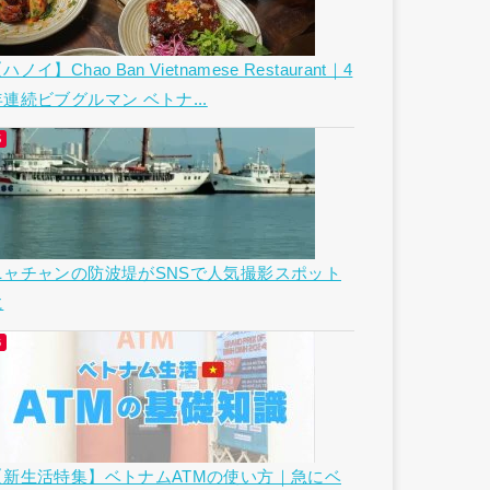
ハノイ】Chao Ban Vietnamese Restaurant｜4
年連続ビブグルマン ベトナ...
ニャチャンの防波堤がSNSで人気撮影スポット
に
【新生活特集】ベトナムATMの使い方｜急にベ