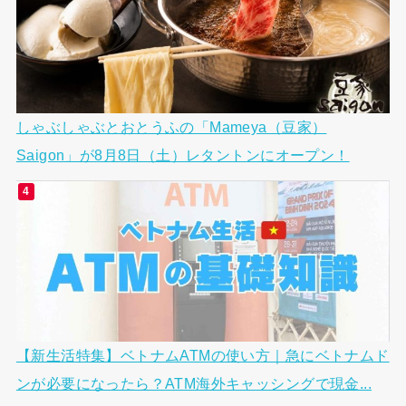
しゃぶしゃぶとおとうふの「Mameya（豆家）
Saigon」が8月8日（土）レタントンにオープン！
【新生活特集】ベトナムATMの使い方｜急にベトナムド
ンが必要になったら？ATM海外キャッシングで現金...