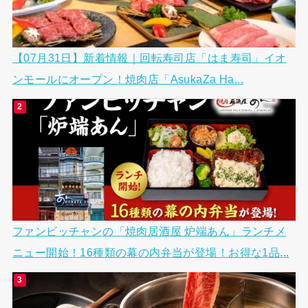
【07月31日】新着情報｜回転寿司店「はま寿司」イオ
ンモールにオープン！焼肉店「AsukaZa Ha...
ファンビッチャンの「焼肉居酒屋 炉端あん」ランチメ
ニュー開始！16種類の幕の内弁当が登場！お得な1品...