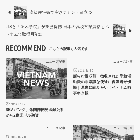
高級住宅街で空きテナント目立つ
JISと「並木学院」が業務提携 日本の高校卒業資格をベ
トナムで取得可能に
RECOMMEND
ニュース記事
ニュース記事
2023.12.12
膨らむ徴収額、徴収された学校活
動費の非常識な使途に保護者が憤
慨｜週末に読みたい！ベトナム時
事ネタ帳
2023.12.12
SEAバンク、米国際開発金融公社
から2億米ドル融資
ニュース記事
ニュース記事
2026.05.20