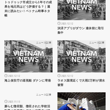
トゥドゥック市成立から1年その成
果を地元民はどう評価する？｜週
末に読みたい！ベトナム時事ネタ
帳
2023.12.12
決済アプリがダウン 連休前に取引
集中
ニュース記事
ニュース記事
2023.12.12
2023.12.12
海上保安庁の巡視船 ダナンに寄港
ラオス国境近くで大雨2万軒が浸水
被害
ニュース記事
ニュース記事
2023.11.13
膨らむ徴収額、徴収された学校活