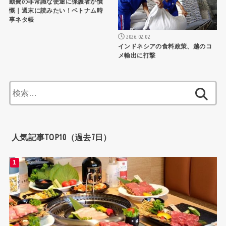
動費の非常識な使途に保護者が憤
慨｜週末に読みたい！ベトナム時
事ネタ帳
2026.02.02
インドネシアの食料政策、越のコ
メ輸出に打撃
検
索:
人気記事TOP10（過去7日）