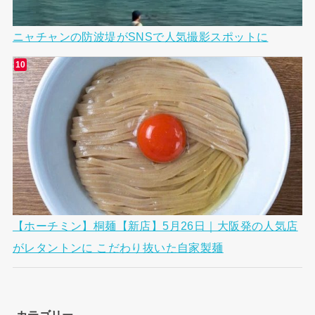
ニャチャンの防波堤がSNSで人気撮影スポットに
【ホーチミン】桐麺【新店】5月26日｜大阪発の人気店
がレタントンに こだわり抜いた自家製麺
カテゴリー