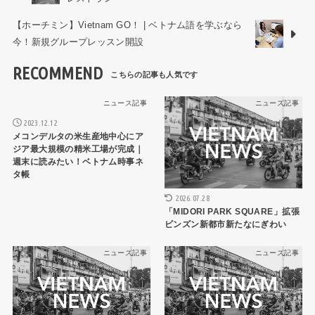
【ホーチミン】Vietnam GO！ | ベトナム語を学ぶなら
今！新規グループレッスン開設
RECOMMEND
ニュース記事
ニュース記事
2023.12.12
メコンデルタの米生産地中心にア
ジア最大規模の精米工場が完成｜
週末に読みたい！ベトナム時事ネ
タ帳
2026.07.28
「MIDORI PARK SQUARE」拡張
ビンズン新都市新たなにぎわい
ニュース記事
ニュース記事