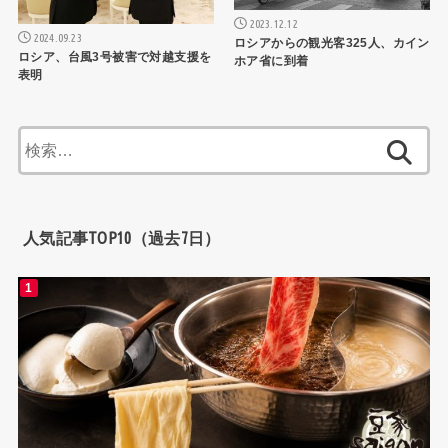
2023.12.12
2024.09.23
ロシアからの観光客325人、カイン
ロシア、台風3号被害で対越支援を
ホア省に到着
表明
検
索:
人気記事TOP10（過去7日）