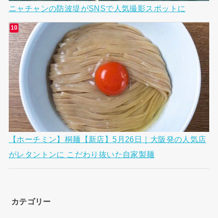
ニャチャンの防波堤がSNSで人気撮影スポットに
【ホーチミン】桐麺【新店】5月26日｜大阪発の人気店
がレタントンに こだわり抜いた自家製麺
カテゴリー