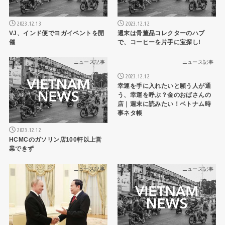
2023.12.13
2023.12.12
VJ、インド便でヨガイベントを開
週末は骨董品コレクターのハブ
催
で、コーヒーを片手に宝探し!
ニュース記事
ニュース記事
2023.12.12
幸運を手に入れたいと願う人が通
う、幸運を呼ぶ？金のおばさんの
店｜週末に読みたい！ベトナム時
事ネタ帳
2023.12.12
HCMCのガソリン店100軒以上営
業できず
ニュース記事
ニュース記事