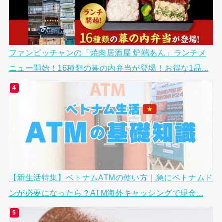
ファンビッチャンの「焼肉居酒屋 炉端あん」ランチメ
ニュー開始！16種類の幕の内弁当が登場！お得な1品...
【新生活特集】ベトナムATMの使い方｜急にベトナムド
ンが必要になったら？ATM海外キャッシングで現金...