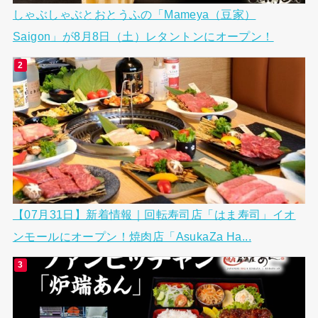
しゃぶしゃぶとおとうふの「Mameya（豆家）
Saigon」が8月8日（土）レタントンにオープン！
【07月31日】新着情報｜回転寿司店「はま寿司」イオ
ンモールにオープン！焼肉店「AsukaZa Ha...