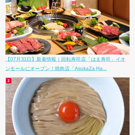
【07月31日】新着情報｜回転寿司店「はま寿司」イオ
ンモールにオープン！焼肉店「AsukaZa Ha...