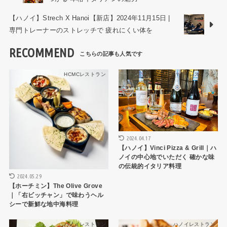
【ハノイ】Strech X Hanoi【新店】2024年11月15日 |
専門トレーナーのストレッチで 疲れにくい体を
RECOMMEND
HCMCレストラン
ハノイレストラン
2024.04.17
【ハノイ】Vinci Pizza & Grill｜ハ
ノイの中心地でいただく 確かな味
の伝統的イタリア料理
2024.05.29
【ホーチミン】The Olive Grove
｜「右ビッチャン」で味わうヘル
シーで新鮮な地中海料理
ハノイレストラン
ハノイレストラン