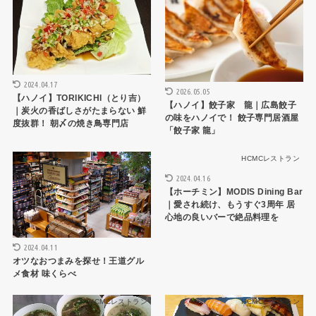
2024.04.17
2026.05.05
【ハノイ】TORIKICHI（とり吉）
【ハノイ】餃子家 龍｜広島餃子
｜炭火の香ばしさがたまらない 鮮
の味をハノイで！ 餃子専門居酒屋
度抜群！ 朝〆の焼き鳥専門店
「餃子家 龍」
生活
HCMCレストラン
2024.04.16
【ホーチミン】MODIS Dining Bar
｜愛され続け、もうすぐ3周年 居
心地の良いバーで絶品料理を
2024.04.11
オツなおつまみを探せ！王道グル
メ食材 味くらべ
HCMCレストラン
HCMCレストラン