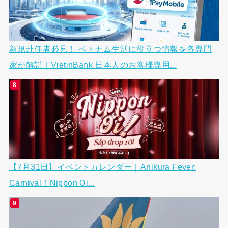
新規赴任者必見！ ベトナム生活に役立つ情報を各専門
家が解説｜VietinBank 日本人のお客様専用...
【7月31日】イベントカレンダー｜Anikura Fever:
Carnival！Nippon Oi...