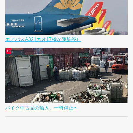
エアバスA321ネオ17機が運航停止
バイク中古品の輸入、一時停止へ