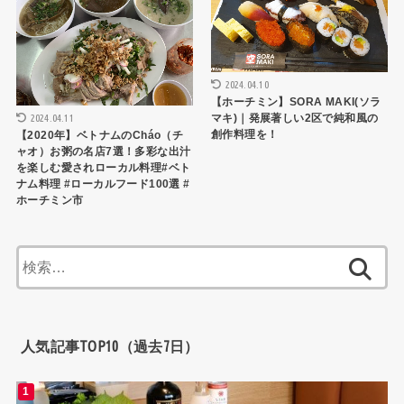
2024.04.10
【ホーチミン】SORA MAKI(ソラ
2024.04.11
マキ)｜発展著しい2区で純和風の
創作料理を！
【2020年】ベトナムのCháo（チ
ャオ）お粥の名店7選！多彩な出汁
を楽しむ愛されローカル料理#ベト
ナム料理 #ローカルフード100選 #
ホーチミン市
検
索:
人気記事TOP10（過去7日）