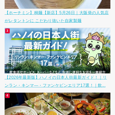
【ホーチミン】桐麺【新店】5月26日｜大阪発の人気店
がレタントンに こだわり抜いた自家製麺
【2026年最新版】ハノイの日本人街最新ガイド！｜リ
ンラン・キンマ―・ファンケビンエリア17選！｜飲...