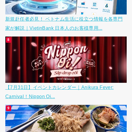
新規赴任者必見！ ベトナム生活に役立つ情報を各専門
家が解説｜VietinBank 日本人のお客様専用...
【7月31日】イベントカレンダー｜Anikura Fever:
Carnival！Nippon Oi...