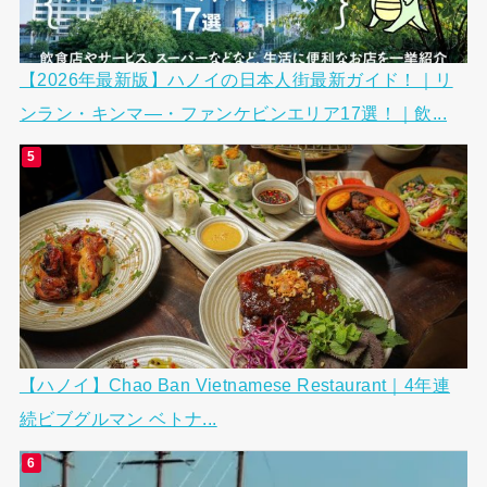
【2026年最新版】ハノイの日本人街最新ガイド！｜リ
ンラン・キンマ―・ファンケビンエリア17選！｜飲...
【ハノイ】Chao Ban Vietnamese Restaurant｜4年連
続ビブグルマン ベトナ...