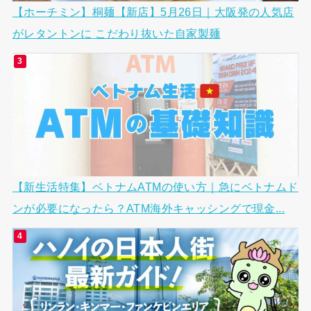
【ホーチミン】桐麺【新店】5月26日｜大阪発の人気店
がレタントンに こだわり抜いた自家製麺
【新生活特集】ベトナムATMの使い方｜急にベトナムド
ンが必要になったら？ATM海外キャッシングで現金...