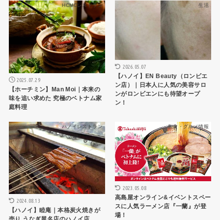
HCMCレストラン
生活
2026.05.07
【ハノイ】EN Beauty（ロンビエ
2025.07.29
ン店）｜日本人に人気の美容サロ
【ホーチミン】Man Moi｜本来の
ンがロンビエンにも待望オープ
味を追い求めた 究極のベトナム家
ン！
庭料理
ハノイレストラン
飲食・グルメ情報
2023.05.08
高島屋オンライン&イベントスペー
2024.08.13
スに人気ラーメン店『一蘭』が登
【ハノイ】睦庵｜本格炭火焼きが
場！
売り うなぎ屋名店のハノイ店