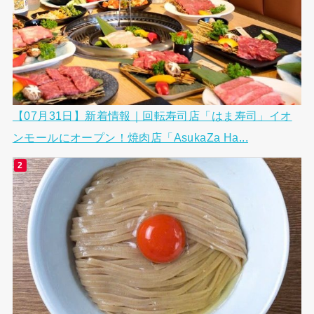
【07月31日】新着情報｜回転寿司店「はま寿司」イオ
ンモールにオープン！焼肉店「AsukaZa Ha...