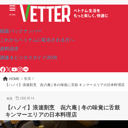
MENU
紙面バックナンバー
これからベトナムに駐在される方へ
資料請求
調達＆ビジネスガイド2026
生活
HOME
【ハノイ】浪速割烹 㐂六庵 | 冬の味覚に舌鼓 キンマーエリアの日本料理店
2026.05.14
生活
【ハノイ】浪速割烹 㐂六庵 | 冬の味覚に舌鼓
キンマーエリアの日本料理店