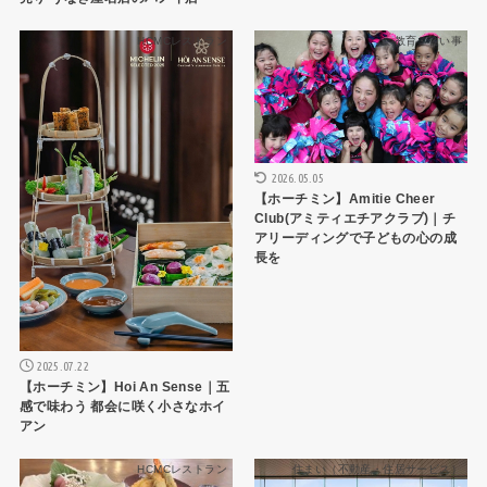
HCMCレストラン
教育・習い事
2026.05.05
【ホーチミン】Amitie Cheer
Club(アミティエチアクラブ)｜チ
アリーディングで子どもの心の成
長を
2025.07.22
【ホーチミン】Hoi An Sense｜五
感で味わう 都会に咲く小さなホイ
アン
HCMCレストラン
住まい（不動産・住居サービス）