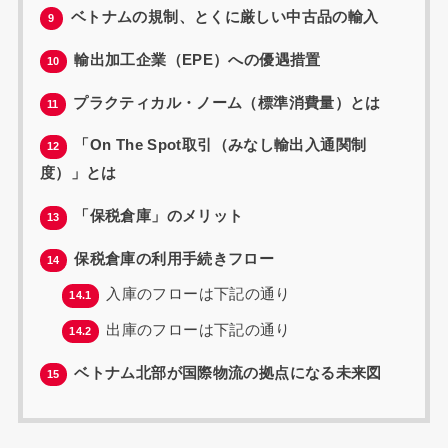
ベトナムの規制、とくに厳しい中古品の輸入
9
輸出加工企業（EPE）への優遇措置
10
プラクティカル・ノーム（標準消費量）とは
11
「On The Spot取引（みなし輸出入通関制
12
度）」とは
「保税倉庫」のメリット
13
保税倉庫の利用手続きフロー
14
入庫のフローは下記の通り
14.1
出庫のフローは下記の通り
14.2
ベトナム北部が国際物流の拠点になる未来図
15