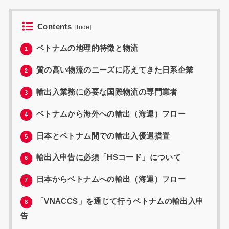
Contents
[
hide
]
ベトナムの地理的特徴と物流
1
質の高い物流のニーズに応えてきた日系企業
2
輸出入業務に必要な国際物流の専門業者
3
ベトナムから海外への輸出（海運）フロー
4
日本とベトナム間での輸出入優遇措置
5
輸出入申告に必須「HSコード」について
6
日本からベトナムへの輸出（海運）フロー
7
「VNACCS」を通じて行うベトナムの輸出入申
8
告