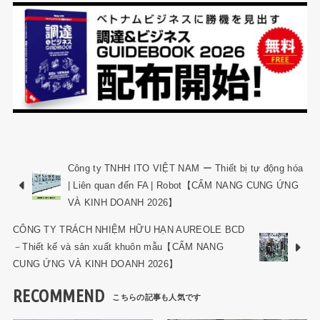
Công ty TNHH ITO VIỆT NAM ー Thiết bị tự động hóa
| Liên quan đến FA | Robot【CẨM NANG CUNG ỨNG
VÀ KINH DOANH 2026】
CÔNG TY TRÁCH NHIỆM HỮU HẠN AUREOLE BCD
－Thiết kế và sản xuất khuôn mẫu【CẨM NANG
CUNG ỨNG VÀ KINH DOANH 2026】
RECOMMEND