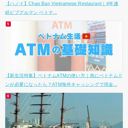
【ハノイ】Chao Ban Vietnamese Restaurant｜4年連
続ビブグルマン ベトナ...
【新生活特集】ベトナムATMの使い方｜急にベトナムド
ンが必要になったら？ATM海外キャッシングで現金...