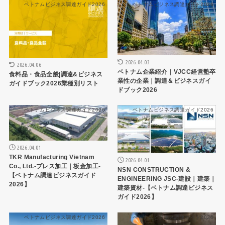
ベトナムビジネス調達ガイド2026
ベトナムビジネス調達ガイド2026
2026.04.03
2026.04.06
ベトナム企業紹介｜VJCC経営塾卒
食料品・食品全般|調達&ビジネス
業性の企業｜調達＆ビジネスガイ
ガイドブック2026業種別リスト
ドブック2026
ベトナムビジネス調達ガイド2026
ベトナムビジネス調達ガイド2026
2026.04.01
TKR Manufacturing Vietnam
2026.04.01
Co., Ltd.-プレス加工｜板金加工-
NSN CONSTRUCTION &
【ベトナム調達ビジネスガイド
ENGINEERING JSC-建設｜建築｜
2026】
建築資材-【ベトナム調達ビジネス
ガイド2026】
ベトナムビジネス調達ガイド2026
ベトナムビジネス調達ガイド2026