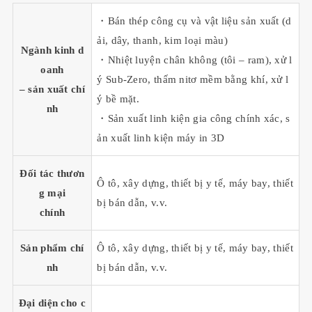
・Bán thép công cụ và vật liệu sản xuất (d
ải, dây, thanh, kim loại màu)
Ngành kinh d
・Nhiệt luyện chân không (tôi – ram), xử l
oanh
ý Sub-Zero, thấm nitơ mềm bằng khí, xử l
– sản xuất chí
ý bề mặt.
nh
・Sản xuất linh kiện gia công chính xác, s
ản xuất linh kiện máy in 3D
Đối tác thươn
Ô tô, xây dựng, thiết bị y tế, máy bay, thiết
g mại
bị bán dẫn, v.v.
chính
Sản phẩm chí
Ô tô, xây dựng, thiết bị y tế, máy bay, thiết
nh
bị bán dẫn, v.v.
Đại diện cho c