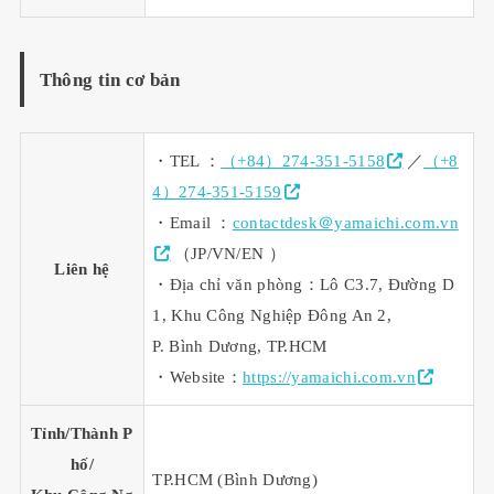
Thông tin cơ bản
・TEL ：
（+84）274-351-5158
／
（+8
4）274-351-5159
・Email ：
contactdesk＠yamaichi.com.vn
（JP/VN/EN ）
Liên hệ
・Địa chỉ văn phòng：Lô C3.7, Đường D
1, Khu Công Nghiệp Đông An 2,
P. Bình Dương, TP.HCM
・Website：
https://yamaichi.com.vn
Tỉnh/Thành P
hố/
TP.HCM (Bình Dương)