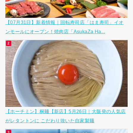
【07月31日】新着情報｜回転寿司店「はま寿司」イオ
ンモールにオープン！焼肉店「AsukaZa Ha...
【ホーチミン】桐麺【新店】5月26日｜大阪発の人気店
がレタントンに こだわり抜いた自家製麺