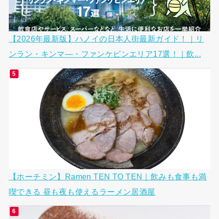
【2026年最新版】ハノイの日本人街最新ガイド！｜リ
ンラン・キンマ―・ファンケビンエリア17選！｜飲...
【ホーチミン】Ramen TEN TO TEN｜飲みも食事も満
喫できる 昼も夜も使えるラーメン居酒屋