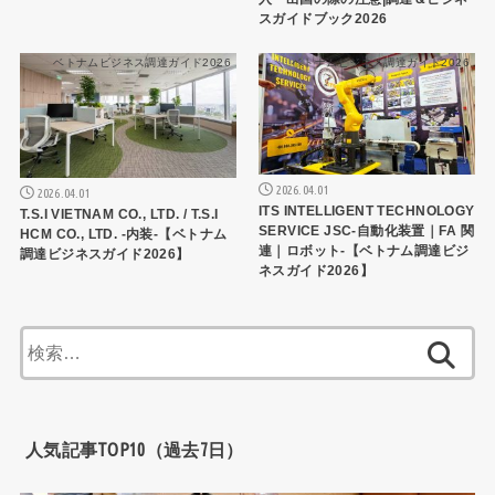
スガイドブック2026
ベトナムビジネス調達ガイド2026
ベトナムビジネス調達ガイド2026
2026.04.01
2026.04.01
ITS INTELLIGENT TECHNOLOGY
T.S.I VIETNAM CO., LTD. / T.S.I
SERVICE JSC-自動化装置｜FA 関
HCM CO., LTD. -内装-【ベトナム
連｜ロボット-【ベトナム調達ビジ
調達ビジネスガイド2026】
ネスガイド2026】
検
索:
人気記事TOP10（過去7日）