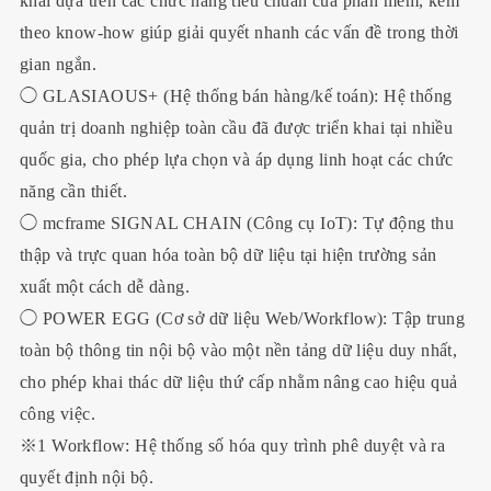
khai dựa trên các chức năng tiêu chuẩn của phần mềm, kèm
theo know-how giúp giải quyết nhanh các vấn đề trong thời
gian ngắn.
◯ GLASIAOUS+ (Hệ thống bán hàng/kế toán): Hệ thống
quản trị doanh nghiệp toàn cầu đã được triển khai tại nhiều
quốc gia, cho phép lựa chọn và áp dụng linh hoạt các chức
năng cần thiết.
◯ mcframe SIGNAL CHAIN (Công cụ IoT): Tự động thu
thập và trực quan hóa toàn bộ dữ liệu tại hiện trường sản
xuất một cách dễ dàng.
◯ POWER EGG (Cơ sở dữ liệu Web/Workflow): Tập trung
toàn bộ thông tin nội bộ vào một nền tảng dữ liệu duy nhất,
cho phép khai thác dữ liệu thứ cấp nhằm nâng cao hiệu quả
công việc.
※1 Workflow: Hệ thống số hóa quy trình phê duyệt và ra
quyết định nội bộ.