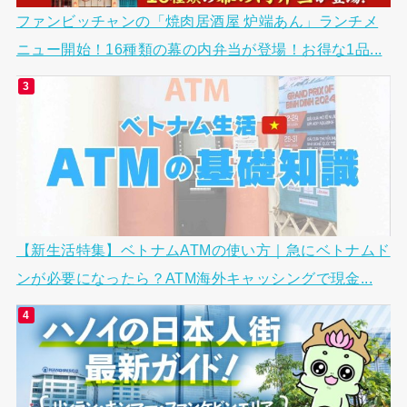
ファンビッチャンの「焼肉居酒屋 炉端あん」ランチメ
ニュー開始！16種類の幕の内弁当が登場！お得な1品...
【新生活特集】ベトナムATMの使い方｜急にベトナムド
ンが必要になったら？ATM海外キャッシングで現金...