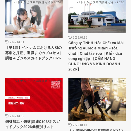
ベトナムビジネス調達ガイド2026
ベトナムビジネス調達ガイド2026
2026.03.26
2026.04.03
Công ty TNHH Hóa Chất và Môi
【第1部】ベトナムにおける人材の
Trường Aureole Mitani -Hóa
募集と採用、退職までのプロセス|
chất｜Chất tẩy rửa｜Khí・dầu
調達＆ビジネスガイドブック2026
công nghiệp-【CẨM NANG
CUNG ỨNG VÀ KINH DOANH
2026】
ベトナムビジネス調達ガイド2026
ベトナムビジネス調達ガイド2026
2026.04.06
鋼材加工・鋼材|調達&ビジネスガ
2026.04.03
イドブック2026業種別リスト
入・出国の際の注意|調達＆ビジネ