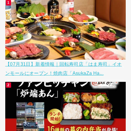
【07月31日】新着情報｜回転寿司店「はま寿司」イオ
ンモールにオープン！焼肉店「AsukaZa Ha...