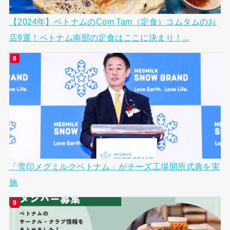
【2024年】ベトナムのCom Tam（定食）コムタムのお
店9選！ベトナム南部の定食はここに決まり！...
「雪印メグミルクベトナム」がチーズ工場開所式典を実
施