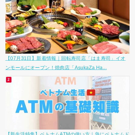
【07月31日】新着情報｜回転寿司店「はま寿司」イオ
ンモールにオープン！焼肉店「AsukaZa Ha...
【新生活特集】ベトナムATMの使い方｜急にベトナムド