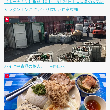
【ホーチミン】桐麺【新店】5月26日｜大阪発の人気店
がレタントンに こだわり抜いた自家製麺
バイク中古品の輸入、一時停止へ