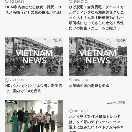
2026.05.26
2026.07.02
HCM市内初となる飲食、雑貨、コ
ひげ脱毛・全身脱毛、クールスカ
スメも揃う24H営業の書店が開店!
ルプティングなら湘南美容クリニ
ックベトナム院！医療脱毛がお手
頃価格になってさらに進化！男性
向けの施術メニューをご紹介
ニュース記事
ニュース記事
2023.11.13
2026.07.14
HDバンクがバクリエウ省に新支店
水産物の国内消費を促進
で、国内で334カ所目
ニュース記事
ニュース記事
2023.12.12
ハノイ発のTikTok最新トレンド
は、タイ湖のデイジーバルーン｜
週末に読みたい！ベトナム時事ネ