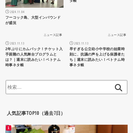
タ帳
2024.11.04
フーコック島、大型インバウンド
が盛況
ニュース記事
ニュース記事
2023.11.13
2023.11.13
2年ぶりにカムバック！チケット入
早すぎる公立幼小中学校の始業時
手困難の人気舞台プログラムと
刻に、抗議の声を上げる保護者た
は？｜週末に読みたい！ベトナム
ち｜週末に読みたい！ベトナム時
時事ネタ帳
事ネタ帳
検
索:
人気記事TOP10（過去7日）