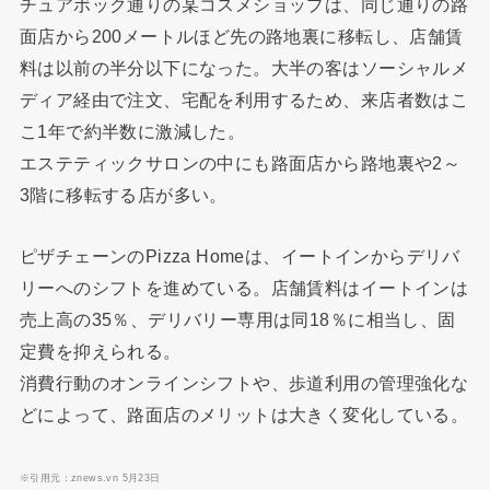
チュアボック通りの某コスメショップは、同じ通りの路
面店から200メートルほど先の路地裏に移転し、店舗賃
料は以前の半分以下になった。大半の客はソーシャルメ
ディア経由で注文、宅配を利用するため、来店者数はこ
こ1年で約半数に激減した。
エステティックサロンの中にも路面店から路地裏や2～
3階に移転する店が多い。
ピザチェーンのPizza Homeは、イートインからデリバ
リーへのシフトを進めている。店舗賃料はイートインは
売上高の35％、デリバリー専用は同18％に相当し、固
定費を抑えられる。
消費行動のオンラインシフトや、歩道利用の管理強化な
どによって、路面店のメリットは大きく変化している。
※引用元：znews.vn 5月23日